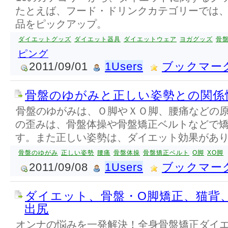
たとえば、フード・ドリンクカテゴリーでは
品をピックアップ。
ダイエットグッズ
ダイエット器具
ダイエットウェア
ヨガグッズ
骨
ピング
2011/09/01
1Users
ブックマー
骨盤のゆがみと正しい姿勢との関係
骨盤のゆがみは、Ｏ脚やＸＯ脚、腰痛などの
の歪みは、骨盤体操や骨盤矯正ベルトなどで
す。また正しい姿勢は、ダイエット効果があ
骨盤のゆがみ
正しい姿勢
腰痛
骨盤体操
骨盤矯正ベルト
O脚
XO脚
2011/09/08
1Users
ブックマー
ダイエット、骨盤・O脚矯正、猫背
出尻
オンナの悩みを一発解決！全身骨盤矯正ダイ