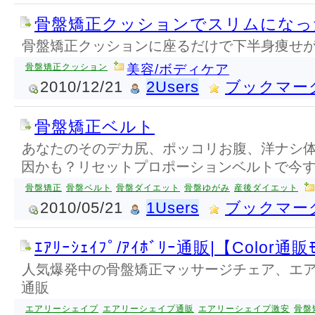
骨盤矯正クッションでスリムになっ
骨盤矯正クッションに座るだけで下半身痩せ
骨盤矯正クッション
美容/ボディケア
2010/12/21
2Users
ブックマー
骨盤矯正ベルト
あなたのそのデカ尻、ポッコリお腹、洋ナシ
因かも？リセットプロポーションベルトで今
骨盤矯正
骨盤ベルト
骨盤ダイエット
骨盤ゆがみ
産後ダイエット
2010/05/21
1Users
ブックマー
ｴｱﾘｰｼｪｲﾌﾟ/ｱｲﾎﾞﾘｰ通販|【Color通販
人気爆発中の骨盤矯正マッサージチェア、エ
通販
エアリーシェイプ
エアリーシェイプ通販
エアリーシェイプ激安
骨盤