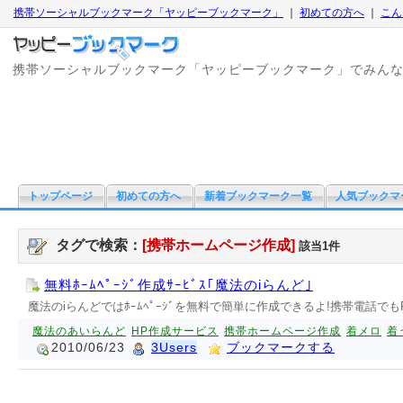
携帯ソーシャルブックマーク「ヤッピーブックマーク」
｜
初めての方へ
｜
こん
携帯ソーシャルブックマーク「ヤッピーブックマーク」でみん
トップページ
初めての方へ
新着ブックマーク一覧
人気ブックマ
タグで検索：
[携帯ホームページ作成]
該当1件
無料ﾎｰﾑﾍﾟｰｼﾞ作成ｻｰﾋﾞｽ｢魔法のiらんど｣
魔法のiらんどではﾎｰﾑﾍﾟｰｼﾞを無料で簡単に作成できるよ!携帯電話
魔法のあいらんど
HP作成サービス
携帯ホームページ作成
着メロ
着
2010/06/23
3Users
ブックマークする