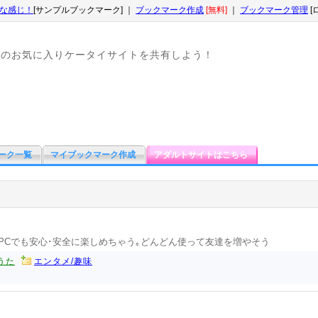
な感じ！
[サンプルブックマーク] ｜
ブックマーク作成
[無料]
｜
ブックマーク管理
[
なのお気に入りケータイサイトを共有しよう！
ーク一覧
マイブックマーク作成
アダルトサイトはこちら
でもPCでも安心･安全に楽しめちゃう｡どんどん使って友達を増やそう
うた
エンタメ/趣味