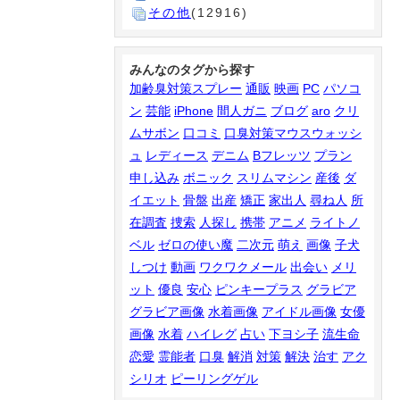
その他
(12916)
みんなのタグから探す
加齢臭対策スプレー
通販
映画
PC
パソコ
ン
芸能
iPhone
間人ガニ
ブログ
aro
クリ
ムサボン
口コミ
口臭対策マウスウォッシ
ュ
レディース
デニム
Bフレッツ
プラン
申し込み
ボニック
スリムマシン
産後
ダ
イエット
骨盤
出産
矯正
家出人
尋ね人
所
在調査
捜索
人探し
携帯
アニメ
ライトノ
ベル
ゼロの使い魔
二次元
萌え
画像
子犬
しつけ
動画
ワクワクメール
出会い
メリ
ット
優良
安心
ピンキープラス
グラビア
グラビア画像
水着画像
アイドル画像
女優
画像
水着
ハイレグ
占い
下ヨシ子
流生命
恋愛
霊能者
口臭
解消
対策
解決
治す
アク
シリオ
ピーリングゲル