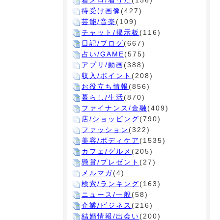
着メロ/着うた
(156)
待受け画像
(427)
芸能/音楽
(109)
チャット/掲示板
(116)
日記/ブログ
(667)
占い/GAME
(575)
アプリ/動画
(388)
収入/ポイント
(208)
お役立ち情報
(856)
暮らし/生活
(870)
ファイナンス/金融
(409)
店/ショッピング
(790)
ファッション
(322)
美容/ボディケア
(1535)
カフェ/グルメ
(205)
懸賞/プレゼント
(27)
メルマガ
(4)
検索/ランキング
(163)
ニュース/一般
(58)
企業/ビジネス
(216)
結婚情報/出会い
(200)