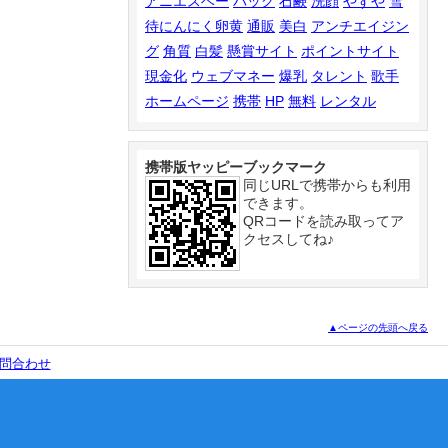
アニエスベー
バッグ
石鹸
洗顔
やずや
雪
待にんにく卵黄
通販
美白
アンチエイジン
グ
角質
白髪
懸賞サイト
ポイントサイト
現金化
ウェブマネー
爆乳
タレント
歌手
ホームページ
携帯
HP
無料
レンタル
携帯版ヤッピーブックマーク
同じURLで携帯からも利用
できます。
QRコードを読み取ってア
クセスしてね♪
▲ページの先頭へ戻る
問合わせ