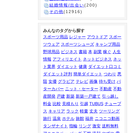
結婚情報/出会い
(200)
その他
(12916)
みんなのタグから探す
スポーツ用品
レジャー
アウトドア
スポー
ツウェア
スポーツシューズ
キャンプ用品
野球用品
ビジネス
書籍
本
副業
稼ぐ
人生
情報
アフィリエイト
ネットビジネス
ネッ
ト業界
ダイエット
健康
ダイエット口コミ
ダイエット評判
簡単ダイエット
つわり
悪
阻
女優
グラビア
テレビ
画像
待ち受け
パ
ターカバー
ニット・セーター
不動産
不動
産開発
戸建
新築
新築一戸建て
引っ越し
料金
比較
見積もり
引越
TUBUS
チューブ
ス
キャリア
ラック
軽量
丈夫
ツーリング
旅行
温泉
ホテル
旅館
福井
ニコニコ動画
タンザナイト
指輪
リング
激安
送料無料