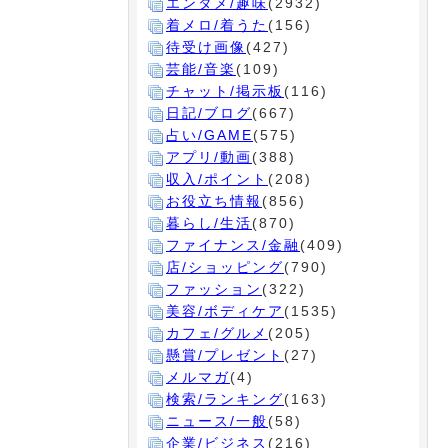
エンタメ/趣味
(2932)
着メロ/着うた
(156)
待受け画像
(427)
芸能/音楽
(109)
チャット/掲示板
(116)
日記/ブログ
(667)
占い/GAME
(575)
アプリ/動画
(388)
収入/ポイント
(208)
お役立ち情報
(856)
暮らし/生活
(870)
ファイナンス/金融
(409)
店/ショッピング
(790)
ファッション
(322)
美容/ボディケア
(1535)
カフェ/グルメ
(205)
懸賞/プレゼント
(27)
メルマガ
(4)
検索/ランキング
(163)
ニュース/一般
(58)
企業/ビジネス
(216)