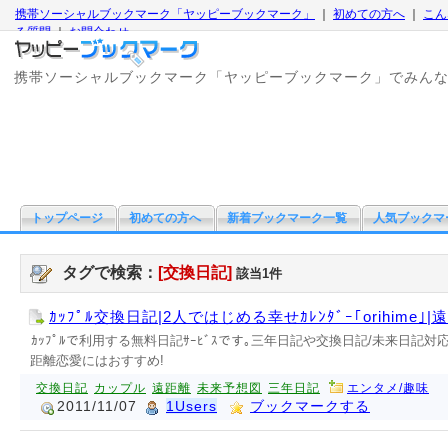
携帯ソーシャルブックマーク「ヤッピーブックマーク」
｜
初めての方へ
｜
こん
る質問
｜
お問合わせ
携帯ソーシャルブックマーク「ヤッピーブックマーク」でみん
トップページ
初めての方へ
新着ブックマーク一覧
人気ブックマ
タグで検索：
[交換日記]
該当1件
ｶｯﾌﾟﾙ交換日記|2人ではじめる幸せｶﾚﾝﾀﾞｰ｢orihime
ｶｯﾌﾟﾙで利用する無料日記ｻｰﾋﾞｽです｡三年日記や交換日記/未来日記
距離恋愛にはおすすめ!
交換日記
カップル
遠距離
未来予想図
三年日記
エンタメ/趣味
2011/11/07
1Users
ブックマークする