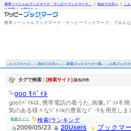
携帯ソーシャルブックマーク「ヤッピーブックマーク」
｜
初めての方へ
｜
こん
る質問
｜
お問合わせ
携帯ソーシャルブックマーク「ヤッピーブックマーク」でみん
トップページ
初めての方へ
新着ブックマーク一覧
人気ブックマ
タグで検索：
[検索サイト]
該当25件
goo ﾓﾊﾞｲﾙ
gooﾓﾊﾞｲﾙは､携帯電話の着うた､画像､ﾃﾞｺﾒ
気のある様々なｼﾞｬﾝﾙの豊富なﾃﾞｰﾀを用意しま
検索サイト
検索/ランキング
2009/05/23
20Users
ブックマ