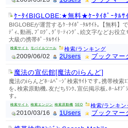
ｹｰﾀｲBIGLOBE:★無料★ｹｰﾀｲﾎﾟｰﾀﾙｻ
BIGLOBEが運営するｹｰﾀｲﾎﾟｰﾀﾙｻｲﾄ｡【無料
ﾃﾞｨ､動画､ﾌﾞﾛｸﾞ､ｸﾞﾘｰﾃｨﾝｸﾞ､絵文字などお
大級の携帯ﾎﾟｰﾀﾙｻｲﾄ
検索サイト
モバイルツール
検索/ランキング
2009/06/02
2Users
ブックマー
魔法の宣伝館[魔法のiらんど]
魔法のiらんどﾎｰﾑﾍﾟｰｼﾞ検索ｻｲﾄです｡携帯検索ｴ
を､検索原動機､友だちﾘﾝｸ､宣伝掲示板､ﾎｰﾑｵﾌﾞｼ
す｡
検索サイト
検索エンジン
検索原動機
SEO
検索/ランキン
2010/03/16
1Users
ブックマー