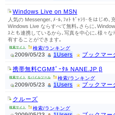
Windows Live on MSN
人気の Messenger､ﾒｰﾙ､ﾌｫﾄ ｷﾞｬﾗﾘｰをはじ
Windows Live ならすべて無料｡さらに､Windows L
ｽとも連携しているから､写真を中心に､様々なﾃﾞｼ
有することができます｡
検索サイト
検索/ランキング
2009/05/23
1Users
ブックマー
携帯無料CGMﾎﾟｰﾀﾙ NANE.JP β
検索サイト
モバイルツール
検索/ランキング
2009/05/23
1Users
ブックマー
クルーズ
検索サイト
検索/ランキング
2009/05/23
1Users
ブックマー