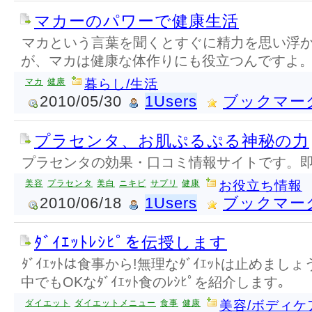
マカーのパワーで健康生活
マカという言葉を聞くとすぐに精力を思い浮
が、マカは健康な体作りにも役立つんですよ
マカ
健康
暮らし/生活
2010/05/30
1Users
ブックマー
プラセンタ、お肌ぷるぷる神秘の力
プラセンタの効果・口コミ情報サイトです。
美容
プラセンタ
美白
ニキビ
サプリ
健康
お役立ち情報
2010/06/18
1Users
ブックマー
ﾀﾞｲｴｯﾄﾚｼﾋﾟを伝授します
ﾀﾞｲｴｯﾄは食事から!無理なﾀﾞｲｴｯﾄは止めましょう
中でもOKなﾀﾞｲｴｯﾄ食のﾚｼﾋﾟを紹介します｡
ダイエット
ダイエットメニュー
食事
健康
美容/ボディケ