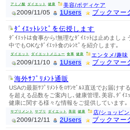
アミノ酸
ダイエット
健康
美容/ボディケア
2009/11/05
1Users
ブックマー
ﾀﾞｲｴｯﾄﾚｼﾋﾟを伝授します
ﾀﾞｲｴｯﾄは食事から!無理なﾀﾞｲｴｯﾄは止めましょう
中でもOKなﾀﾞｲｴｯﾄ食のﾚｼﾋﾟを紹介します｡
ダイエット
ダイエットメニュー
食事
健康
エンタメ/趣味
2009/11/10
1Users
ブックマー
海外ｻﾌﾟﾘﾒﾝﾄ通販
USAの最新ｻﾌﾟﾘﾒﾝﾄをﾛｻﾝｾﾞﾙｽ直送でお届けす
を超える品数をご案内し､健康管理､美容､ﾀﾞｲｴｯﾄ､
健康に関する様々な情報をご提供しています｡
サプリメント
サプリ
ダイエット
美容
健康
店/ショッピ
2009/12/11
2Users
ブックマー