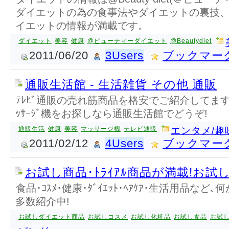
ダイエットの為の食事法やダイエットの裏技
イエットの情報が満載です。
ダイエット
美容
健康
@ビューティーダイエット
@Beautydiet
2011/06/20
3Users
ブックマー
通販生活館 - 生活雑貨 その他 通販
ﾃﾚﾋﾞ通販の売れ筋商品を格安でご紹介してます
ｯｻｰｼﾞ機をお探しなら通販生活館でどうぞ!
通販生活
健康
美容
マッサージ機
テレビ通販
エンタメ/趣
2011/02/12
4Users
ブックマー
お試し商品･ﾄﾗｲｱﾙ商品が満載!お試
食品･ｺｽﾒ･健康･ﾀﾞｲｴｯﾄ･ﾍｱｹｱ･生活用品な
多数紹介中!
お試しダイエット商品
お試しコスメ
お試し化粧品
お試し食品
お試