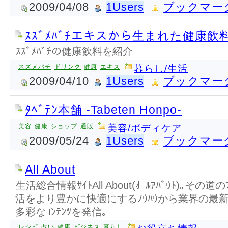
2009/04/08
1Users
ブックマー
ｽｽﾞﾒﾊﾞﾁエキスから生まれた健康飲
ｽｽﾞﾒﾊﾞﾁの健康飲料を紹介
スズメバチ
ドリンク
健康
エキス
暮らし/生活
2009/04/10
1Users
ブックマー
ﾀﾍﾞﾃﾝ本舗 -Tabeten Honpo-
美容
健康
ショップ
通販
美容/ボディケア
2009/05/24
1Users
ブックマー
All About
生活総合情報ｻｲﾄAll About(ｵｰﾙｱﾊﾞｳﾄ)｡その
活をより豊かに快適にするﾉｳﾊｳから業界の最新
多彩なｺﾝﾃﾝﾂを発信｡
レシピ
占い
健康
ビジネス
暮らし