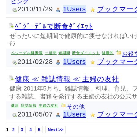
ピング
2010/11/29
1Users
ブックマー
ﾍﾞｼﾞｰﾃﾞﾙで断食ﾀﾞｲｴｯﾄ
ぜったいに短期間で健康的に痩せなければいけ
ﾁﾗ
ベジーデル酵素液
一週間
短期間
断食ダイエット
健康的
お役
2011/02/28
1Users
ブックマー
健康 ≪ 雑誌情報 ≪ 主婦の友社
健康 2011年5月号。雑誌情報。料理、育児
する雑誌、書籍を発行する主婦の友社の公式
健康
雑誌情報
主婦の友社
その他
2011/05/07
1Users
ブックマー
1
2
3
4
5
Next >>