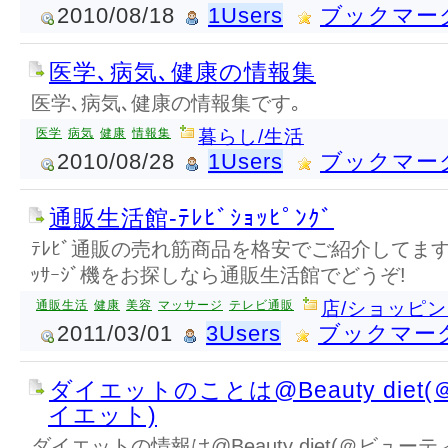
2010/08/18
1Users
ブックマー
医学､病気､健康の情報集
医学､病気､健康の情報集です｡
医学
病気
健康
情報集
暮らし/生活
2010/08/28
1Users
ブックマー
通販生活館-ﾃﾚﾋﾞｼｮｯﾋﾟﾝｸﾞ
ﾃﾚﾋﾞ通販の売れ筋商品を格安でご紹介してます
ｯｻｰｼﾞ機をお探しなら通販生活館でどうぞ!
通販生活
健康
美容
マッサージ
テレビ通販
店/ショッピ
2011/03/01
3Users
ブックマー
ダイエットのことは@Beauty die
イエット)
ダイエットの情報は@Beauty diet(＠ビュ