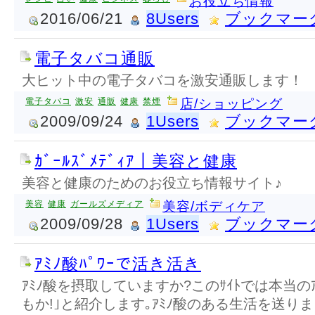
お役立ち情報
2016/06/21
8Users
ブックマー
電子タバコ通販
大ヒット中の電子タバコを激安通販します！
電子タバコ
激安
通販
健康
禁煙
店/ショッピング
2009/09/24
1Users
ブックマー
ｶﾞｰﾙｽﾞﾒﾃﾞｨｱ｜美容と健康
美容と健康のためのお役立ち情報サイト♪
美容
健康
ガールズメディア
美容/ボディケア
2009/09/28
1Users
ブックマー
ｱﾐﾉ酸ﾊﾟﾜｰで活き活き
ｱﾐﾉ酸を摂取していますか?このｻｲﾄでは本当の
もか!｣と紹介します｡ｱﾐﾉ酸のある生活を送りま