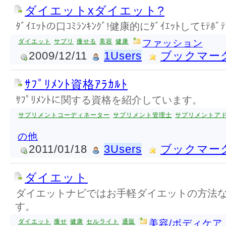
ダイエットxダイエット?
ﾀﾞｲｴｯﾄの口ｺﾐﾗﾝｷﾝｸﾞ!健康的にﾀﾞｲｴｯﾄしてﾓﾃ
ダイエット
サプリ
痩せる
美容
健康
ファッション
2009/12/11
1Users
ブックマー
ｻﾌﾟﾘﾒﾝﾄ資格ｱﾗｶﾙﾄ
ｻﾌﾟﾘﾒﾝﾄに関する資格を紹介しています。
サプリメントコーディネーター
サプリメント管理士
サプリメントア
の他
2011/01/18
3Users
ブックマー
ダイエット
ダイエットナビではお手軽ダイエットの方法
す。
ダイエット
痩せ
健康
セルライト
通販
美容/ボディケア