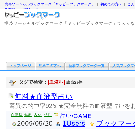
携帯ソーシャルブックマーク「ヤッピーブックマーク」
｜
初めての方へ
｜
こん
る質問
｜
お問合わせ
携帯ソーシャルブックマーク「ヤッピーブックマーク」でみん
トップページ
初めての方へ
新着ブックマーク一覧
人気ブックマ
タグで検索：
[血液型]
該当23件
無料★血液型占い
驚異の的中率92％★完全無料の血液型占いを
血液型
無料
占い
相性
占い/GAME
2009/09/20
1Users
ブックマー