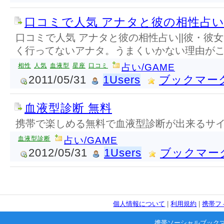
口コミで人気 アナタと彼の相性占
口コミで人気 アナタと彼の相性占い||彼・彼
く行ってないアナタ。うまくいかない理由が
相性
人気
血液型
星座
口コミ
占い/GAME
2011/05/31
1Users
ブックマー
血液型診断 無料
携帯で楽しめる無料で血液型診断が出来るサ
血液型診断
占い/GAME
2012/05/31
1Users
ブックマー
個人情報について
|
利用規約
|
携帯フ
携帯ソーシャルブック