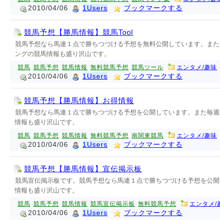
2010/04/06
1Users
ブックマークする
競馬予想【勝馬情報】競馬Tool
競馬予想なら馬連１点で勝ちつづける予想を無料公開しています。また
ングの競馬情報も盛り沢山です。
競馬
競馬予想
競馬情報
無料競馬予想
競馬ツール
エンタメ/趣味
2010/04/06
1Users
ブックマークする
競馬予想【勝馬情報】お得情報
競馬予想なら馬連１点で勝ちつづける予想を公開しています。また毎週
情報も盛り沢山です。
競馬
競馬予想
競馬情報
無料競馬予想
南関東競馬
エンタメ/趣味
2010/04/06
1Users
ブックマークする
競馬予想【勝馬情報】宣伝掲示板
競馬宣伝掲示板です。競馬予想なら馬連１点で勝ちつづける予想を公開
情報も盛り沢山です。
競馬
競馬予想
競馬情報
競馬宣伝掲示板
無料競馬予想
エンタメ/
2010/04/06
1Users
ブックマークする