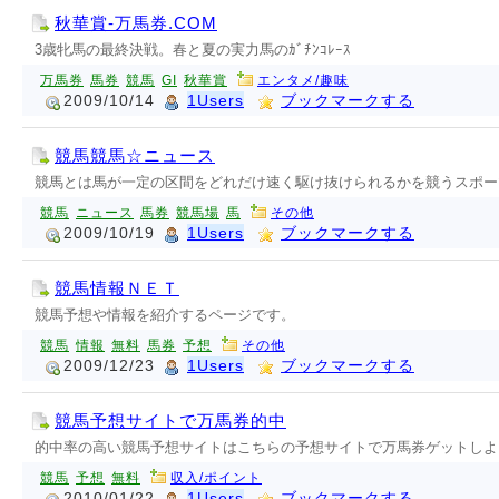
秋華賞-万馬券.COM
3歳牝馬の最終決戦。春と夏の実力馬のｶﾞﾁﾝｺﾚｰｽ
万馬券
馬券
競馬
GI
秋華賞
エンタメ/趣味
2009/10/14
1Users
ブックマークする
競馬競馬☆ニュース
競馬とは馬が一定の区間をどれだけ速く駆け抜けられるかを競うスポー
競馬
ニュース
馬券
競馬場
馬
その他
2009/10/19
1Users
ブックマークする
競馬情報ＮＥＴ
競馬予想や情報を紹介するページです。
競馬
情報
無料
馬券
予想
その他
2009/12/23
1Users
ブックマークする
競馬予想サイトで万馬券的中
的中率の高い競馬予想サイトはこちらの予想サイトで万馬券ゲットしよ
競馬
予想
無料
収入/ポイント
2010/01/22
1Users
ブックマークする