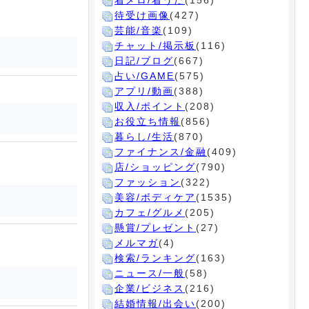
着メロ/着うた
(156)
待受け画像
(427)
芸能/音楽
(109)
チャット/掲示板
(116)
日記/ブログ
(667)
占い/GAME
(575)
アプリ/動画
(388)
収入/ポイント
(208)
お役立ち情報
(856)
暮らし/生活
(870)
ファイナンス/金融
(409)
店/ショッピング
(790)
ファッション
(322)
美容/ボディケア
(1535)
カフェ/グルメ
(205)
懸賞/プレゼント
(27)
メルマガ
(4)
検索/ランキング
(163)
ニュース/一般
(58)
企業/ビジネス
(216)
結婚情報/出会い
(200)