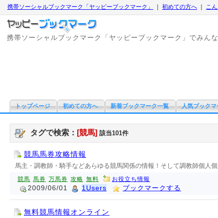
携帯ソーシャルブックマーク「ヤッピーブックマーク」
｜
初めての方へ
｜
こん
携帯ソーシャルブックマーク「ヤッピーブックマーク」でみん
トップページ
初めての方へ
新着ブックマーク一覧
人気ブックマ
タグで検索：
[競馬]
該当101件
競馬馬券攻略情報
馬主・調教師・騎手などあらゆる競馬関係の情報！そして調教師個人個
競馬
馬券
万馬券
攻略
無料
お役立ち情報
2009/06/01
1Users
ブックマークする
無料競馬情報オンライン