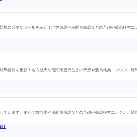
競馬に必要なツールを紹介！地方競馬や南関東競馬などの予想や競馬検索エ
競馬情報を更新！地方競馬や南関東競馬などの予想や競馬検索エンジン、競
しています。また地方競馬や南関東競馬などの予想や競馬検索エンジン、競
趣味