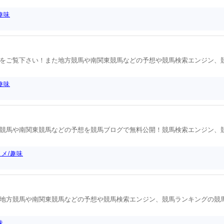
趣味
をご覧下さい！また地方競馬や南関東競馬などの予想や競馬検索エンジン、
趣味
競馬や南関東競馬などの予想を競馬ブログで無料公開！競馬検索エンジン、
メ/趣味
地方競馬や南関東競馬などの予想や競馬検索エンジン、競馬ランキングの競
味