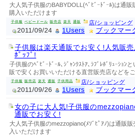
大人気子供服のBABYDOLL(ﾍﾞﾋﾞｰﾄﾞｰﾙ)
購入いただけます
子供服
ベビードール
販売店
楽天
通販
店/ショッピング
2011/09/24
1Users
ブックマー
子供服は楽天通販でお安く!人気販売店
ﾎﾟｯﾌﾟ!
子供服のﾍﾞﾋﾞｰﾄﾞｰﾙ､ｼﾞｬﾝｸｽﾄｱ､ﾗﾌﾞﾚﾎﾞﾘｭ
販で安くお買いいただける直営販売店などを
子供服
販売店
楽天
通販
子供用品
店/ショッピング
2011/09/26
1Users
ブックマー
女の子に大人気!子供服のmezzopiano
通販でお安く!
大人気子供服のmezzopiano(ﾒｿﾞﾋﾟｱﾉ)は
入いただけます