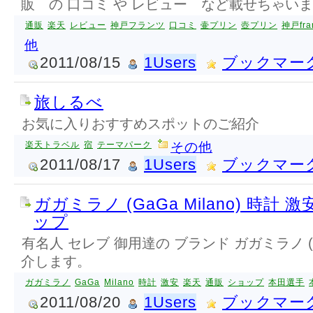
販 の 口コミ や レビュー など載せちゃい
通販
楽天
レビュー
神戸フランツ
口コミ
壷プリン
壺プリン
神戸fra
他
2011/08/15
1Users
ブックマー
旅しるべ
お気に入りおすすめスポットのご紹介
楽天トラベル
宿
テーマパーク
その他
2011/08/17
1Users
ブックマー
ガガミラノ (GaGa Milano) 時計 
ップ
有名人 セレブ 御用達の ブランド ガガミラノ (GaG
介します。
ガガミラノ
GaGa
Milano
時計
激安
楽天
通販
ショップ
本田選手
2011/08/20
1Users
ブックマー