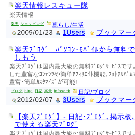
楽天情報レスキュー隊
楽天情報
楽天
ショッピング
暮らし/生活
2009/01/23
1Users
ブックマー
楽天ﾌﾞﾛｸﾞ - ﾊﾟｿｺﾝ･ﾓﾊﾞｲﾙから無
しもう
楽天ﾌﾞﾛｸﾞは国内最大級の無料ﾌﾞﾛｸﾞｻｰﾋﾞｽです｡
した豊富なｺﾝﾃﾝﾂや簡単ｱﾌｨﾘｴｲﾄ機能､ﾌｫﾄｱﾙﾊﾞ
豊富･簡単ｶｽﾀﾏｲｽﾞが可能!
ブログ
blog
日記
楽天
Infoseek
日記/ブログ
2012/02/07
3Users
ブックマー
【楽天ﾌﾞﾛｸﾞ】- 日記･ﾌﾞﾛｸﾞ､掲示板
で使える楽天ﾌﾞﾛｸﾞ
楽天ﾌﾞﾛｸﾞは国内最大級の無料ﾌﾞﾛｸﾞｻｰﾋﾞｽです｡