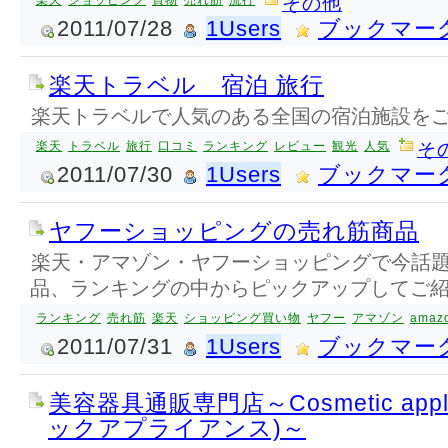
楽天
ショッピング
買物
売れ筋
流行
その他
2011/07/28
1Users
ブックマー
楽天トラベル 宿泊 旅行
楽天トラベルで人気のある全国の宿泊施設を
楽天
トラベル
旅行
口コミ
ランキング
レビュー
観光
人気
そ
2011/07/30
1Users
ブックマー
ヤフーショッピングの売れ筋商品
楽天・アマゾン・ヤフーショッピングで今話
品、ランキングの中からピックアップしてご
ランキング
売れ筋
楽天
ショッピング買い物
ヤフー
アマゾン
amaz
2011/07/31
1Users
ブックマー
美容器具通販専門店～Cosmetic app
ックアプライアンス)～