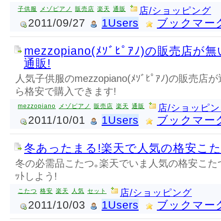
子供服
メゾピアノ
販売店
楽天
通販
店/ショッピング
2011/09/27
1Users
ブックマー
mezzopiano(ﾒｿﾞﾋﾟｱﾉ)の販売
通販!
人気子供服のmezzopiano(ﾒｿﾞﾋﾟｱﾉ)の販
ら格安で購入できます!
mezzopiano
メゾピアノ
販売店
楽天
通販
店/ショッピン
2011/10/01
1Users
ブックマー
冬あったまる!楽天で人気の格安こ
冬の必需品こたつ｡楽天でいま人気の格安こた
ｯﾄしよう!
こたつ
格安
楽天
人気
セット
店/ショッピング
2011/10/03
1Users
ブックマー