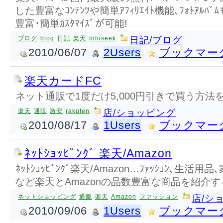
した豊富なｺﾝﾃﾝﾂや簡単ｱﾌｨﾘｴｲﾄ機能､ﾌｫﾄｱﾙﾊﾞ
豊富･簡単ｶｽﾀﾏｲｽﾞが可能!
ブログ
blog
日記
楽天
Infoseek
日記/ブログ
2010/06/07
2Users
ブックマー
楽天カードFC
ネット通販で1度だけ5,000円引きで買う方法
楽天
通販
激安
rakuten
店/ショッピング
2010/08/17
1Users
ブックマー
ﾈｯﾄｼｮｯﾋﾟﾝｸﾞ 楽天/Amazon
ﾈｯﾄｼｮｯﾋﾟﾝｸﾞ楽天/Amazon…ﾌｧｯｼｮﾝ､生活
など楽天とAmazonの品数豊富な商品を紹介するﾈｯﾄ
ネットショッピング
通販
楽天
Amazon
ファッション
店/シ
2010/09/06
1Users
ブックマー