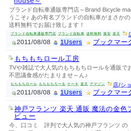
house～
ブランド自転車通販専門店～Brand Bicycle mail-
うこそ♪ あの有名ブランドの自転車がまさか
送料無料でお届け致します！
ブランド自転車通販専門店
ブランド自転車
送料無料
激安
楽天
2011/08/08
1Users
ブックマー
もちもちロール工房
TVや雑誌で大人気のもちもちロールを通販で
不思議食感がたまりませ～ん♪
もちもちロール
もちもちろーる
ケーキ
楽天
アマゾン
店/シ
2011/08/08
1Users
ブックマー
神戸フランツ 楽天 通販 魔法の金色
ビュー
今、口コミ 評判で大人気の神戸フランツ の 