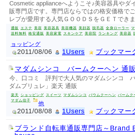
Cosmetic applianceへようこそ♪美容器
販専門店です。専門店ならではの格安価格で
レブが愛用する人気ＧＯＯＤＳをＧＥＴでき
通販
エステ
美容
美容器具
美容機器
美顔器
脱毛器
全身ローラー
マ
送料無料
格安通販
美容家電
スキンケア
美容院
ランキング
美容器
ョッピング
2011/08/06
1Users
ブックマー
マダムシンコ バームクーヘン 通
今、口コミ 評判で大人気のマダムシンコ 
ダムブリュレ」楽天 通販
楽天
ショッピング
スイーツ
マダムシンコ
バウムクーヘン
バームク
マダム信子
他
2011/08/08
1Users
ブックマー
ブランド自転車通販専門店～Brand Bicyc