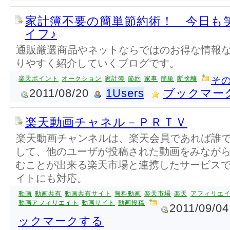
家計簿不要の簡単節約術！ 今日も
イフ♪
通販厳選商品やネットならではのお得な情報
りやすく紹介していくブログです。
楽天ポイント
オークション
家計簿
節約
家事
簡単
断捨離
そ
2011/08/20
1Users
ブックマー
楽天動画チャネル－ＰＲＴＶ
楽天動画チャンネルは、楽天会員であれば誰
して、他のユーザが投稿された動画をみなが
むことが出来る楽天市場と連携したサービス
イトにも対応。
動画
動画共有
動画共有サイト
無料動画
楽天市場
楽天
アフィリエ
動画アフィリエイト
動画サイト
動画投稿
2011/09/04
ックマークする