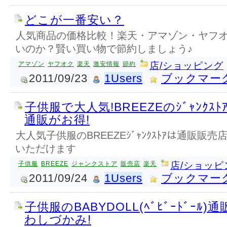
どこが一番安い？
人気商品の価格比較！楽天・アマゾン・ヤフ
いのか？賢い買い物で節約しましょう♪
アマゾン
ヤフオク
楽天
激安情報
節約
店/ショッピング
2011/09/23
1Users
ブックマー
子供服で大人気!BREEZEのｼﾞｬﾝｸ
通販がお得!
大人気子供服のBREEZEｼﾞｬﾝｸｽﾄｱは通販販
いただけます
子供服
BREEZE
ジャンクストア
販売店
楽天
店/ショッピ
2011/09/24
1Users
ブックマー
子供服のBABYDOLL(ﾍﾞﾋﾞｰﾄﾞｰﾙ)
わしづかみ!