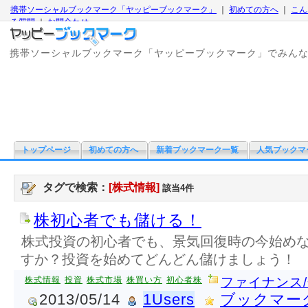
携帯ソーシャルブックマーク「ヤッピーブックマーク」
｜
初めての方へ
｜
こん
る質問
｜
お問合わせ
携帯ソーシャルブックマーク「ヤッピーブックマーク」でみん
トップページ
初めての方へ
新着ブックマーク一覧
人気ブックマ
タグで検索：
[株式情報]
該当4件
株初心者でも儲ける！
株式投資の初心者でも、景気回復時の今始め
すか？投資を始めてどんどん儲けましょう！
株式情報
投資
株式市場
株買い方
初心者株
ファイナンス
2013/05/14
1Users
ブックマー