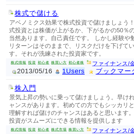
株式で儲ける
アベノミクス効果で株式投資で儲けましょう！
式投資とは株価が上がるか、下がるかの50％
当然あります。自己責任です。 しかし経験や
リターンはそのままで、リスクだけを下げて
す。それが洗練された投資家です。
株式情報
投資
初心者
株買い方
初心者株
ファイナンス/
2013/05/16
1Users
ブックマー
株入門
景気上昇の勢いに乗って儲けましょう。早け
ャンスがあります。初めての方でもシッカリ
理解すれば儲けのチャンスはあると思います
投資がスムーズにできる情報を提供します
株式情報
投資
初心者
株式市場
株買い方
ファイナンス/