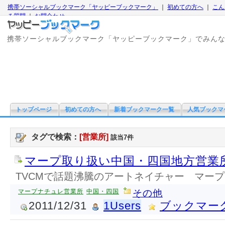
携帯ソーシャルブックマーク「ヤッピーブックマーク」
｜
初めての方へ
｜
こん
る質問
｜
お問合わせ
携帯ソーシャルブックマーク「ヤッピーブックマーク」でみん
トップページ
初めての方へ
新着ブックマーク一覧
人気ブックマ
タグで検索：
[営業所]
該当7件
マープ取り扱い中国・四国地方営業
TVCMで話題沸騰のアートネイチャー マー
マープナチュレ営業所
中国・四国
その他
2011/12/31
1Users
ブックマー