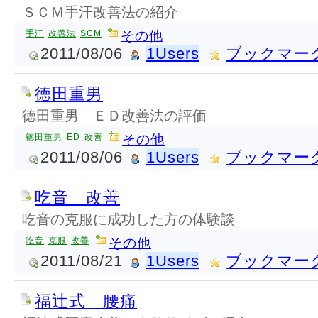
ＳＣＭ手汗改善法の紹介
手汗
改善法
SCM
その他
2011/08/06
1Users
ブックマー
徳田重男
徳田重男 ＥＤ改善法の評価
徳田重男
ED
改善
その他
2011/08/06
1Users
ブックマー
吃音 改善
吃音の克服に成功した方の体験談
吃音
克服
改善
その他
2011/08/21
1Users
ブックマー
福辻式 腰痛