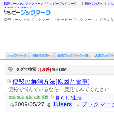
携帯ソーシャルブックマーク「ヤッピーブックマーク」
｜
初めての方へ
｜
こん
る質問
｜
お問合わせ
携帯ソーシャルブックマーク「ヤッピーブックマーク」でみん
トップページ
初めての方へ
新着ブックマーク一覧
人気ブックマ
タグで検索：
[改善]
該当118件
便秘の解消方法[原因と食事]
便秘で悩んでいるなら一度見てみてください
便秘
解消
改善
対策
原因
暮らし/生活
2009/05/27
1Users
ブックマー