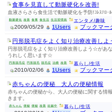
食事を見直して動脈硬化を改善!
血液さらさら食生活で動脈硬化を予防!ｺﾚｽﾃﾛｰﾙ
動脈硬化
改善
食事
食生活
生活習慣病
エンタメ/趣味
2009/05/29
1Users
ブックマー
円形脱毛症をよく知り治療改善しよ
円形脱毛症をよく知り治療改善しよう☆があ
うれしく思います☆
円形脱毛症
円形脱毛
脱毛症
治療
改善
暮らし/生活
2010/02/06
1Users
ブックマー
赤ちゃんの便秘 大人の便秘情報
赤ちゃんの便秘から、大人の便秘に関する情
きます。
赤ちゃん
便秘
便秘
改善
妊娠中
暮らし/生活