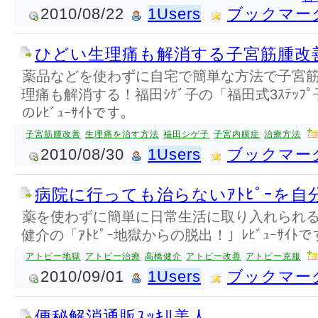
2010/08/22
1Users
ブックマー
ひどい生理痛も解消する子宮筋腫改善ﾏ
薬品などを使わずに自宅で簡単な方法で子宮
理痛も解消する！福田ｼｹﾞ子の「福田式3ｽﾃｯﾌﾟ
のﾚﾋﾞｭｰｻｲﾄです。
子宮筋腫改善
生理痛を治す方法
福田シゲ子
子宮内膜症
治療方法
2010/08/30
1Users
ブックマー
病院に行っても治らないｱﾄﾋﾟｰを自
薬を使わずに簡単に日常生活に取り入れられるｱ
健介の「ｱﾄﾋﾟｰ地獄からの脱出！」ﾚﾋﾞｭｰｻｲﾄ
アトピー地獄
アトピー治療
高橋健介
アトピー改善
アトピー克服
2010/09/01
1Users
ブックマー
便秘解消通販ｽｯｷﾘ美人