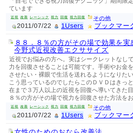
「自宅でできる視力回復テクニック」期間限
ています
近視
改善
レーシック
視力
回復
視力回復
その他
2011/07/22
1Users
ブックマー
８８．８％の方がその場で効果を実
今野式近視改善エクササイズ
近視でお悩みの方へ。実はシークレットなし
力を回復させることは可能です。手術やお金
させたい・裸眼で生活を送れるようになりた
こう思っているのでしたらこのＤＶＤはきっ
在まで３万人以上の近視を回復へ導いてきた
８％の方がその場で視力を回復させた方法を
近視
改善
レーシック
視力
回復
視力回復
その他
2011/07/22
1Users
ブックマー
女性のためのおなら改善法