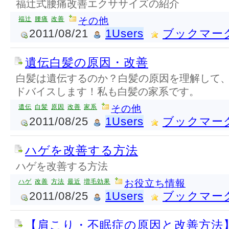
福辻式腰痛改善エクササイズの紹介
福辻
腰痛
改善
その他
2011/08/21
1Users
ブックマー
遺伝白髪の原因・改善
白髪は遺伝するのか？白髪の原因を理解して
ドバイスします！私も白髪の家系です。
遺伝
白髪
原因
改善
家系
その他
2011/08/25
1Users
ブックマー
ハゲを改善する方法
ハゲを改善する方法
ハゲ
改善
方法
最近
増毛効果
お役立ち情報
2011/08/25
1Users
ブックマー
【肩こり・不眠症の原因と改善方法