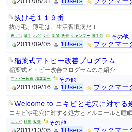
2011/08/31
1Users
ブックマー
抜け毛１１９番
抜け毛、薄毛は、生活習慣病だ！
抜け毛
薄毛
ハゲ
女性
対策
改善
シャンプー
育毛剤
その他
2011/09/05
1Users
ブックマー
稲葉式アトピー改善プログラム
稲葉式アトピー改善プログラムのご紹介
アトピー改善
稲葉葉一
その他
2011/09/16
1Users
ブックマー
Welcome to ニキビと毛穴に対する
ニキビや毛穴に対する処方とアルコールと睡
ニキビ
対策
改善
その他
2011/10/05
1Users
ブックマー