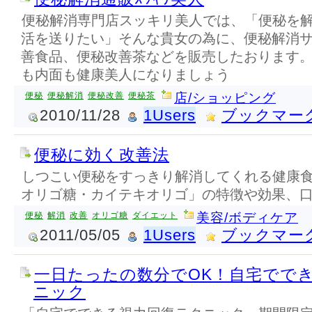
便秘解消専門店スッキリ美人では、「便秘を
活を送りたい」そんな貴女の為に、便秘解消
善食品、便秘改善茶などを販売したおります
も内面も健康美人になりましょう
便秘
便秘解消
便秘改善
便秘茶
店/ショッピング
2010/11/28
1Users
ブックマー
便秘に効く改善法
しつこい便秘をすっきり解消してくれる健康
オリゴ糖・カイテキオリゴ」の特徴や効果、
便秘
解消
改善
オリゴ糖
ダイエット
美容/ボディケア
2011/05/05
1Users
ブックマー
一日たったの数分でOK！自宅でで
ニック