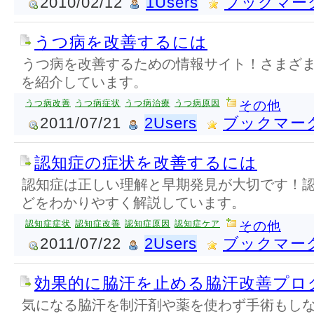
2010/02/12
1Users
ブックマー
うつ病を改善するには
うつ病を改善するための情報サイト！さまざ
を紹介しています。
うつ病改善
うつ病症状
うつ病治療
うつ病原因
その他
2011/07/21
2Users
ブックマー
認知症の症状を改善するには
認知症は正しい理解と早期発見が大切です！
どをわかりやすく解説しています。
認知症症状
認知症改善
認知症原因
認知症ケア
その他
2011/07/22
2Users
ブックマー
効果的に脇汗を止める脇汗改善プロ
気になる脇汗を制汗剤や薬を使わず手術もし