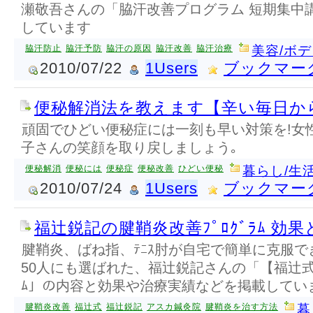
瀬敬吾さんの「脇汗改善プログラム 短期集中
しています
脇汗防止
脇汗予防
脇汗の原因
脇汗改善
脇汗治療
美容/ボ
2010/07/22
1Users
ブックマー
便秘解消法を教えます【辛い毎日から
頑固でひどい便秘症には一刻も早い対策を!女
子さんの笑顔を取り戻しましょう｡
便秘解消
便秘には
便秘症
便秘改善
ひどい便秘
暮らし/生
2010/07/24
1Users
ブックマー
福辻鋭記の腱鞘炎改善ﾌﾟﾛｸﾞﾗﾑ 効
腱鞘炎、ばね指、ﾃﾆｽ肘が自宅で簡単に克服
50人にも選ばれた、福辻鋭記さんの「【福辻式】 
ﾑ」の内容と効果や治療実績などを掲載してい
腱鞘炎改善
福辻式
福辻鋭記
アスカ鍼灸院
腱鞘炎を治す方法
暮