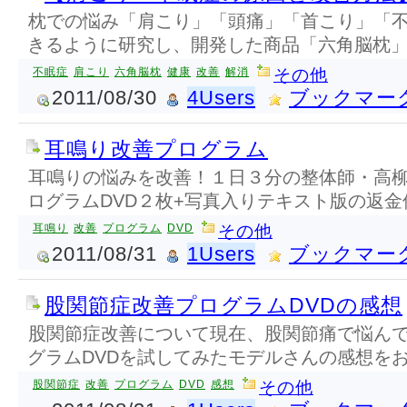
枕での悩み「肩こり」「頭痛」「首こり」「
きるように研究し、開発した商品「六角脳枕
不眠症
肩こり
六角脳枕
健康
改善
解消
その他
2011/08/30
4Users
ブックマー
耳鳴り改善プログラム
耳鳴りの悩みを改善！１日３分の整体師・高
ログラムDVD２枚+写真入りテキスト版の返金
耳鳴り
改善
プログラム
DVD
その他
2011/08/31
1Users
ブックマー
股関節症改善プログラムDVDの感想
股関節症改善について現在、股関節痛で悩ん
グラムDVDを試してみたモデルさんの感想を
股関節症
改善
プログラム
DVD
感想
その他