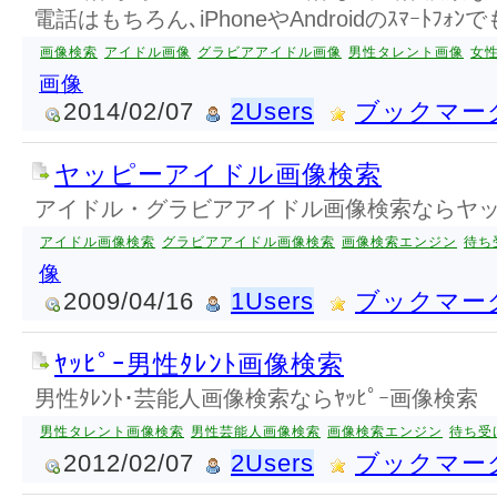
電話はもちろん､iPhoneやAndroidのｽﾏｰﾄﾌｫﾝ
画像検索
アイドル画像
グラビアアイドル画像
男性タレント画像
女
画像
2014/02/07
2Users
ブックマー
ヤッピーアイドル画像検索
アイドル・グラビアアイドル画像検索ならヤ
アイドル画像検索
グラビアアイドル画像検索
画像検索エンジン
待ち
像
2009/04/16
1Users
ブックマー
ﾔｯﾋﾟｰ男性ﾀﾚﾝﾄ画像検索
男性ﾀﾚﾝﾄ･芸能人画像検索ならﾔｯﾋﾟｰ画像検索
男性タレント画像検索
男性芸能人画像検索
画像検索エンジン
待ち受
2012/02/07
2Users
ブックマー