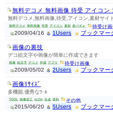
無料デコメ 無料画像 待受 アイコン
無料デコメ,無料画像,待受,アイコン,素材サイ
無料デコメ
無料画像
待受
アイコン
素材
超パネェ
待受け画
2009/04/16
1Users
ブックマー
画像の裏技
デコ絵文字や画像が簡単に作成できます
画像
絵文字
デコメ
作成
アプリ
待受け画像
2009/05/02
2Users
ブックマー
画像ﾘｻｲｽﾞ
多機能.優秀なﾂｰﾙ
TOOL
画像加工
pc2m
合成
便利
その他
2015/06/20
5Users
ブックマー