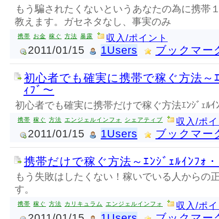
もう騙されたくないというあなたの為に携帯
教えます。ガセネタなし、事実のみ
携帯
お金
稼ぐ
方法
暴露
収入/ポイント
2011/01/15
1Users
ブックマー
初心者でも確実に携帯で稼ぐ方法～ｴﾝｼﾞｪ
ｨﾌﾞ～
初心者でも確実に携帯だけで稼ぐ方法ｴﾝｼﾞｪﾙｲﾝﾌｫ
携帯
稼ぐ
方法
エンジェルインフォ
シェアティブ
収入/ポ
2011/01/15
1Users
ブックマー
携帯だけで稼ぐ方法～ｴﾝｼﾞｪﾙｲﾝﾌｫ・ｶ
もう失敗はしたくない！稼いでいる人からの
す。
携帯
稼ぐ
方法
カリキュラム
エンジェルインフォ
収入/ポ
2011/01/15
1Users
ブックマー