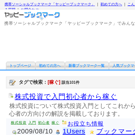
携帯ソーシャルブックマーク「ヤッピーブックマーク」
｜
初めての方へ
｜
こん
る質問
｜
お問合わせ
携帯ソーシャルブックマーク「ヤッピーブックマーク」でみん
トップページ
初めての方へ
新着ブックマーク一覧
人気ブックマ
タグで検索：
[稼ぐ]
該当101件
株式投資で入門初心者から稼ぐ
株式投資について株式投資入門としてこれか
心者の方向けの解説を掲載しております。
株式投資
入門
初心者
稼ぐ
お役立ち情報
2009/08/10
1Users
ブックマー