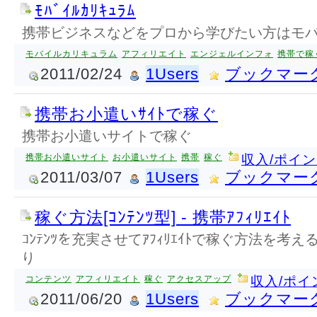
ﾓﾊﾞｲﾙｶﾘｷｭﾗﾑ
携帯ビジネスなどをプロから学びたい方はモバ
モバイルカリキュラム
アフィリエイト
エンジェルインフォ
携帯で稼
2011/02/24
1Users
ブックマー
携帯お小遣いｻｲﾄで稼ぐ
携帯お小遣いサイトで稼ぐ
携帯お小遣いサイト
お小遣いサイト
携帯
稼ぐ
収入/ポイ
2011/03/07
1Users
ブックマー
稼ぐ方法[ｺﾝﾃﾝﾂ型] - 携帯ｱﾌｨﾘｴｲﾄ
ｺﾝﾃﾝﾂを充実させてｱﾌｨﾘｴｲﾄで稼ぐ方法を考える
り
コンテンツ
アフィリエイト
稼ぐ
アクセスアップ
収入/ポイ
2011/06/20
1Users
ブックマー