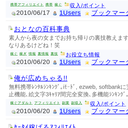
携帯アフィリエイト
携帯
稼ぐ
収入/ポイント
2010/06/17
1Users
ブックマー
おとなの百科事典
素人から夜の女までお持ち帰りの裏技教えます
なりあるけどね！笑
稼ぐ
稼ぎ
情報
裏情報
裏技
お役立ち情報
2010/06/20
1Users
ブックマー
俺が広めちゃる!!
無料携帯ﾚﾝﾀﾙﾗﾝｷﾝｸﾞ｡iﾓｰﾄﾞ, ezweb, soft
止機能､絵文字3ｷｬﾘｱ間完全変換､多機能ﾗﾝｷﾝｸﾞ
稼ぐアダルト
アフィリエイト
副業
副収入
収入/ポイント
2010/06/20
1Users
ブックマー
ｹｰﾀｲ稼げるｱﾌｨﾘｴｲﾄ