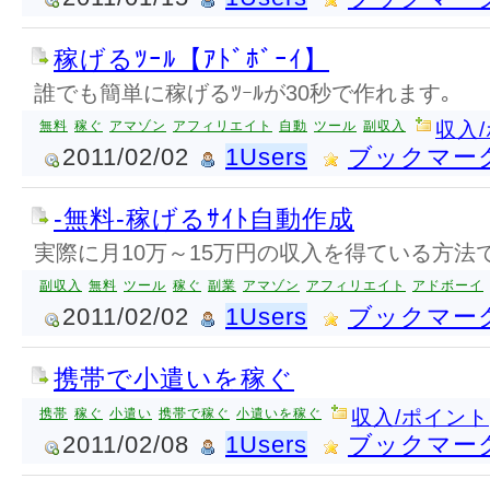
稼げるﾂｰﾙ【ｱﾄﾞﾎﾞｰｲ】
誰でも簡単に稼げるﾂｰﾙが30秒で作れます｡
無料
稼ぐ
アマゾン
アフィリエイト
自動
ツール
副収入
収入
2011/02/02
1Users
ブックマー
-無料-稼げるｻｲﾄ自動作成
実際に月10万～15万円の収入を得ている方法
副収入
無料
ツール
稼ぐ
副業
アマゾン
アフィリエイト
アドボーイ
2011/02/02
1Users
ブックマー
携帯で小遣いを稼ぐ
携帯
稼ぐ
小遣い
携帯で稼ぐ
小遣いを稼ぐ
収入/ポイント
2011/02/08
1Users
ブックマー