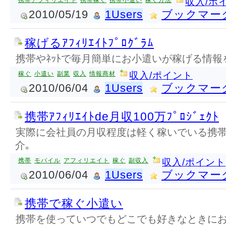
携帯アフィリエイト
携帯稼ぐ
携帯小遣い
稼ぐ方法
収入/ポ
2010/05/19
1Users
ブックマー
稼げるｱﾌｨﾘｴｲﾄﾌﾟﾛｸﾞﾗﾑ
携帯やﾈｯﾄで毎月簡単にお小遣いが稼げる情報
稼ぐ
小遣い
副業
収入
情報商材
収入/ポイント
2010/06/04
1Users
ブックマー
携帯ｱﾌｨﾘｴｲﾄde月収100万ﾌﾟﾛｼﾞｪｸﾄ
実際に会社員の月収程度は軽く稼いでいる携帯ｱﾌｨ
介｡
携帯
モバイル
アフィリエイト
稼ぐ
副収入
収入/ポイント
2010/06/04
1Users
ブックマー
携帯で稼ぐ小遣い
携帯を使っていつでもどこでも好きなときに