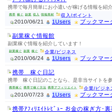
携帯で毎月簡単にお小遣いが稼げる情報を紹
携帯
稼ぐ
副業
収入
情報商材
収入/ポイント
2010/06/21
1Users
ブックマー
副業稼ぐ情報館
副業稼ぐ情報を紹介しています！
副業稼ぐ
副業
稼ぐ
企業/ビジネス
2010/06/24
1Users
ブックマー
携帯 稼ぐ日記
携帯 稼ぐ日記のことなら、是非当サイトを
携帯稼ぐ
携帯で稼ぐ方法
携帯アフィリエイト
企業/ビジネ
2010/07/23
1Users
ブックマー
携帯ｱﾌｨﾘｴｲﾄﾚﾋﾞｭｰ お金の稼ぎ方