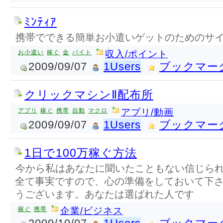
ﾐﾝﾃｨｱ
携帯でできる簡単お小遣いゲットのためのサ
お小遣い
稼ぐ
金
バイト
収入/ポイント
2009/09/07
1Users
ブックマー
クリックマシンⅡ配布所
アプリ
稼ぐ
携帯
自動
マクロ
アプリ/動画
2009/09/07
1Users
ブックマー
1日で100万稼ぐ方法
今から私はあなたに聞いたこともない信じら
全て事実ですので、心の準備をしておいて下
うございます。あなたは選ばれた人です
稼ぐ
携帯
企業/ビジネス