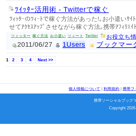
ﾂｲｯﾀｰ活用術 - Twitterで稼ぐ
ﾂｨｯﾀｰのﾂｨｰﾄで稼ぐ方法があった!｡お小遣いｻｲ
せてｱｸｾｽｱｯﾌﾟさせながら稼ぐ方法｡携帯ｱﾌｨﾘｴ
ツィッター
稼ぐ方法
お小遣い
ツィート
Twitter
お役立ち
2011/06/27
1Users
ブックマー
1
2
3
4
Next >>
個人情報について
|
利用規約
|
携帯フ
携帯ソーシャルブック
Copyright 2026