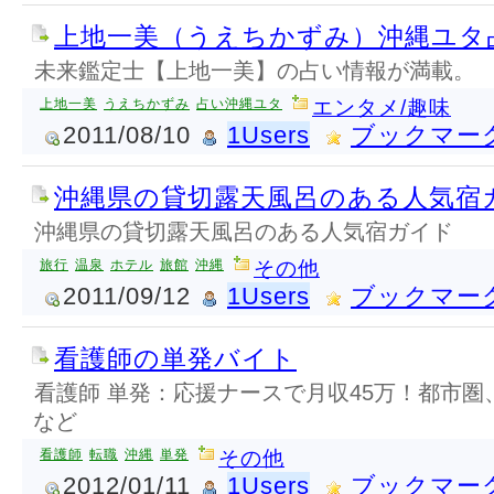
上地一美（うえちかずみ）沖縄ユタ
未来鑑定士【上地一美】の占い情報が満載。
上地一美
うえちかずみ
占い沖縄ユタ
エンタメ/趣味
2011/08/10
1Users
ブックマー
沖縄県の貸切露天風呂のある人気宿
沖縄県の貸切露天風呂のある人気宿ガイド
旅行
温泉
ホテル
旅館
沖縄
その他
2011/09/12
1Users
ブックマー
看護師の単発バイト
看護師 単発：応援ナースで月収45万！都市
など
看護師
転職
沖縄
単発
その他
2012/01/11
1Users
ブックマー