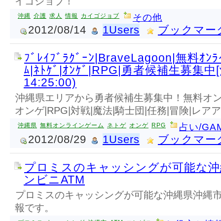
イゴジョブ！
沖縄
介護
求人
情報
カイゴジョブ
その他
2012/08/14
1Users
ブックマー
ﾌﾞﾚｲﾌﾞﾗｸﾞｰﾝ|BraveLagoon|無料ｵﾝ
ﾑ|ﾈﾄｹﾞ|ｵﾝｹﾞ|RPG|勇者候補生募集中[
14:25:00)
沖縄県エリアから勇者候補生募集中！無料オン
オンゲ|RPG|対戦|魔法|騎士団|任務|冒険|レア
沖縄県
無料オンラインゲーム
ネトゲ
オンゲ
RPG
占い/GA
2012/08/29
1Users
ブックマー
プロミスのキャッシングが可能な沖
ンビニATM
プロミスのキャッシングが可能な沖縄県沖縄市
報です。