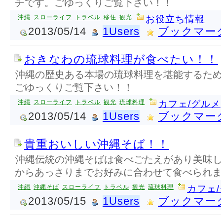
チです。ごゆっくりご覧下さい！！
沖縄
スローライフ
トラベル
移住
観光
お役立ち情報
2013/05/14
1Users
ブックマー
おきなわの琉球料理が食べたい！！
沖縄の歴史ある本場の琉球料理を堪能するた
ごゆっくりご覧下さい！！
沖縄
スローライフ
トラベル
観光
琉球料理
カフェ/グルメ
2013/05/14
1Users
ブックマー
貴重おいしい沖縄そば！！
沖縄伝統の沖縄そばは食べごたえがあり美味
からあっさりまでお好みに合わせて食べられ
沖縄
沖縄そば
スローライフ
トラベル
観光
琉球料理
カフェ
2013/05/15
1Users
ブックマー