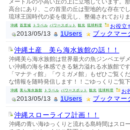
メートルの小高い丘の上に立地しています。
高台にあり、この首里の丘は聖地的な存在でし
琉球王国時代の姿を復元し、整備されており
沖縄
首里城
トラベル
パワースポット
観光
琉球料理
お役立
2013/05/13
1Users
ブックマー
沖縄土産 美ら海水族館の話！！
沖縄美ら海水族館は世界最大の魚ジンベエザ
い沖縄の海を体感できる魅力溢れる水族館で
「マナティ館」「ウミガメ館」もぜひご覧く
な情報を随時発信します！！ごゆっくりご覧
沖縄
美ら海水族館
トラベル
パワースポット
観光
琉球料理
お
2013/05/13
1Users
ブックマー
沖縄スローライフ計画！！
沖縄の青い海ゆっくりと流れる島時間はスロ