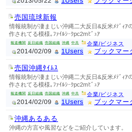
2013/05/22
1Users
ブックマー
売国琉球新報
情報統制が凄まじい沖縄二大反日&反米ﾒﾃﾞｨｱ
作されてる模様｡ﾌｧｲﾙｼｰｸpc2mﾋﾞｭｱ
報道機関
反日組織
売国組織
沖縄
中共
企業/ビジネス
2014/02/09
1Users
ブックマー
売国沖縄ﾀｲﾑｽ
情報統制が凄まじい沖縄二大反日&反米ﾒﾃﾞｨｱ
作されてる模様｡ﾌｧｲﾙｼｰｸpc2mﾋﾞｭｱ
報道機関
反日組織
売国組織
沖縄
中共
企業/ビジネス
2014/02/09
1Users
ブックマー
沖縄あるある
沖縄の方言や風習などをご紹介しています。