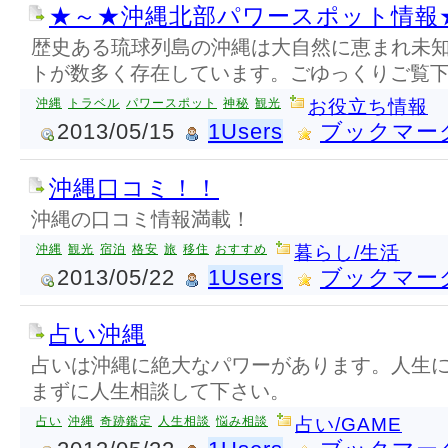
★～★沖縄北部パワースポット情報
歴史ある琉球列島の沖縄は大自然に恵まれ未
トが数多く存在しています。ごゆっくりご覧
沖縄
トラベル
パワースポット
神秘
観光
お役立ち情報
2013/05/15
1Users
ブックマー
沖縄口コミ！！
沖縄の口コミ情報満載！
沖縄
観光
宿泊
格安
旅
移住
おすすめ
暮らし/生活
2013/05/22
1Users
ブックマー
占い沖縄
占いは沖縄に絶大なパワーがあります。人生
まずに人生相談して下さい。
占い
沖縄
奇跡鑑定
人生相談
悩み相談
占い/GAME