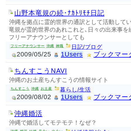
山野本竜規の続･ﾅｶﾄﾘﾓﾁ日記
沖縄を拠点に霊的世界の通訳として活動している｢
竜規が霊的世界のあれこれと､日々の出来事を
フリーアナウンサーとしても
フリーアナウンサー
沖縄
神職
日記/ブログ
2009/05/25
1Users
ブックマー
ちんすこうNAVI
沖縄のお土産ちんすこうの情報サイト
ちんすこう
沖縄
お土産
暮らし/生活
2009/08/02
1Users
ブックマー
沖縄婚活
沖縄で婚活してモテモテ！なぜ？