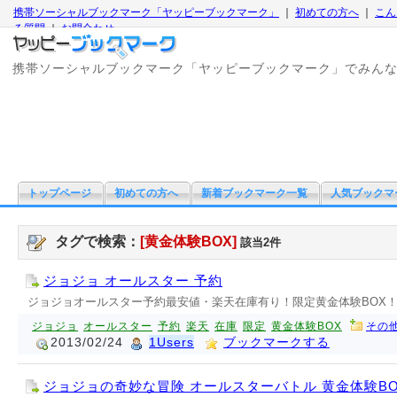
携帯ソーシャルブックマーク「ヤッピーブックマーク」
｜
初めての方へ
｜
こん
る質問
｜
お問合わせ
携帯ソーシャルブックマーク「ヤッピーブックマーク」でみん
トップページ
初めての方へ
新着ブックマーク一覧
人気ブックマ
タグで検索：
[黄金体験BOX]
該当2件
ジョジョ オールスター 予約
ジョジョオールスター予約最安値・楽天在庫有り！限定黄金体験BOX
ジョジョ
オールスター
予約
楽天
在庫
限定
黄金体験BOX
その
2013/02/24
1Users
ブックマークする
ジョジョの奇妙な冒険 オールスターバトル 黄金体験BO