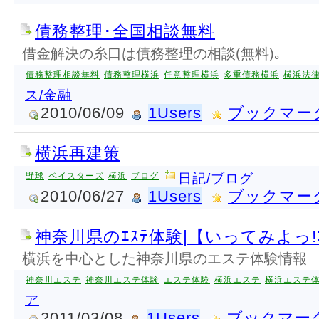
債務整理･全国相談無料
借金解決の糸口は債務整理の相談(無料)｡
債務整理相談無料
債務整理横浜
任意整理横浜
多重債務横浜
横浜法
ス/金融
2010/06/09
1Users
ブックマー
横浜再建策
野球
ベイスターズ
横浜
ブログ
日記/ブログ
2010/06/27
1Users
ブックマー
神奈川県のｴｽﾃ体験|【いってみよっ!
横浜を中心とした神奈川県のエステ体験情報
神奈川エステ
神奈川エステ体験
エステ体験
横浜エステ
横浜エステ
ア
2011/03/08
1Users
ブックマー