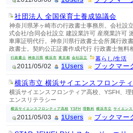
社団法人 全国保育士養成協議会
神奈川県茅ヶ崎市の行政書士事務所。会社設
式会社/合同会社設立 建設業許可 産廃業許可 
車庫証明代行。神奈川県行政書士会所属行政
政書士。契約公正証書作成代行 行政書士無料
行政書士
神奈川県
横浜市
東京都
会社設立
暮らし/生活
2011/05/02
1Users
ブックマー
横浜市立 横浜サイエンスフロンテ
横浜サイエンスフロンティア高校、YSFH、
エンスリテラシー
横浜サイエンスフロンティア高校
YSFH
理数科
横浜市立
サイエンス
2011/05/03
1Users
ブックマー