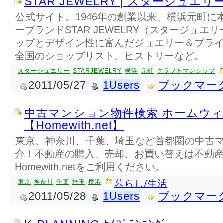
STAR JEWELRY | スタージュエリ
公式サイト。1946年の創業以来、横浜元町に
ーブランドSTAR JEWELRY（スタージュ
ップとデザイン性に富んだジュエリー＆ブラ
全国のショップリスト、ヒストリーなど。
スタージュエリー
STARJEWELRY
横浜
元町
クラフトマンシップ
2011/05/27
1Users
ブックマー
中古マンション物件検索 ホームウ
【Homewith.net】
東京、神奈川、千葉、埼玉など首都圏の中古
介！不動産の購入、売却、お買い替えは不動
Homewith.netをご利用ください。
東京
神奈川
千葉
埼玉
横浜
暮らし/生活
2011/05/28
1Users
ブックマー