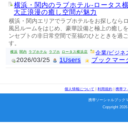
横浜・関内のラブホテル-ロータス
大正浪漫の癒し空間が魅力
横浜・関内エリアでラブホテルをお探しなら
風呂ルームをはじめ、豪華設備と極上の癒し
ンセプトの非日常空間で至福のひとときを過
す。
横浜
関内
ラブホテル
ラブホ
ロータス横浜店
企業/ビジネ
2026/03/25
1Users
ブックマー
個人情報について
|
利用規約
|
携帯フ
携帯ソーシャルブック
Copyright 2026