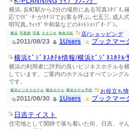
K-PLANNING ｹｲﾌﾟﾗﾝﾆﾝｸﾞ
横浜､反町駅から2分の場所にある写真ｽﾀｼﾞｵ
応でﾘﾋﾟｰﾀｰがｸﾁｺﾐでお客を呼ぶ｡七五三､成
明写真｡ｳｨｯｸﾞや和装などのﾈｯﾄｼｮｯﾌﾟｵｰﾌﾟﾝ｡
横浜
写真館
写真
スタジオ
神奈川区
店/ショッピング
2011/08/23
1Users
ブックマー
横浜ﾋﾞｼﾞﾈｽﾎﾃﾙ情報/横浜ﾋﾞｼﾞﾈｽﾎﾃﾙ
横浜の利用者に評判の良いビジネスホテルを
しています。ご案内のホテルはすべてシング
です。
横浜ビジネスホテル
横浜ホテル
横浜ホテル予約
お役立ち情
2011/08/30
1Users
ブックマー
日吉テイスト
住宅地として閑静で落ち着いた街、日吉。そ