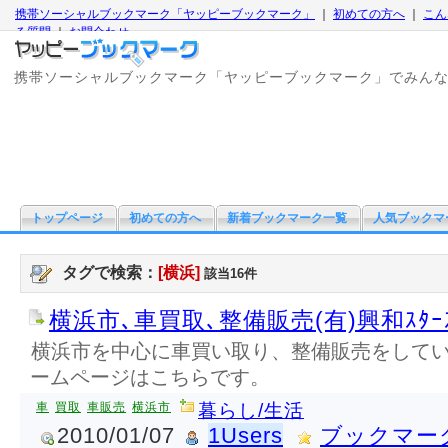
携帯ソーシャルブックマーク「ヤッピーブックマーク」
｜
初めての方へ
｜
こん
る質問
｜
お問合わせ
携帯ソーシャルブックマーク「ヤッピーブックマーク」でみん
トップページ
初めての方へ
新着ブックマーク一覧
人気ブックマ
タグで検索：
[横浜]
該当16件
横浜市､車買取､整備販売(有)興和ｽﾀｰ
横浜市を中心に車買い取り、整備販売をして
ームページはこちらです。
車
買取
車販売
横浜市
暮らし/生活
2010/01/07
1Users
ブックマー