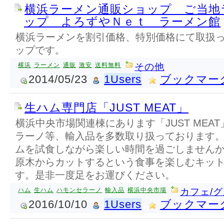
横浜ラーメン通販ショップ ご当地
ップ よろずやＮｅｔ ラーメン館
横浜ラーメンを割引価格、特別価格にて取扱
ップです。
横浜
ラーメン
通販
激安
送料無料
その他
2014/05/23
1Users
ブックマー
生ハム専門店「JUST MEAT」
横浜中央市場関連棟にあります「JUST MEA
ラーノ等、輸入品を多数取り扱っております
ムを試食しながら楽しい時間を過ごしません
原木からカットするという食事を楽しむキッ
す。是非一度足をお運びください。
ハム
生ハム
ハモンセラーノ
輸入品
横浜中央市場
カフェ/
2016/10/10
1Users
ブックマー