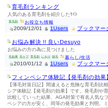
育毛剤ランキング
人気のある育毛剤を紹介したｻｲﾄ
育毛剤
お役立ち情報
2009/12/01
1Users
ブックマー
お悩み解決 !! 良いDesuyo
お悩みの方の為に見つけました
毛効果
毛ケア
育毛剤
にきび
脱毛
暮らし/生活
2010/01/12
1Users
ブックマー
フィンペシア体験記【発毛剤の効果
【薄毛対策日記】間違えると危険な育毛剤比
シア体験記【発毛剤の効果】です。発毛剤や
比較していった結果、AGA対策で有名人気な
ペシアの方が安く、同等の発毛効果と判明。