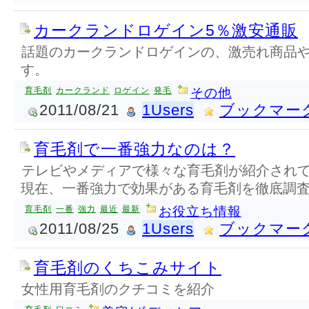
カークランドロゲイン5％激安通販
話題のカークランドロゲインの、激売れ商品
す。
育毛剤
カークランド
ロゲイン
発毛
その他
2011/08/21
1Users
ブックマー
育毛剤で一番強力なのは？
テレビやメディアで様々な育毛剤が紹介され
現在、一番強力で効果がある育毛剤を徹底調
育毛剤
一番
強力
最近
最新
お役立ち情報
2011/08/25
1Users
ブックマー
育毛剤のくちこみサイト
女性用育毛剤のクチコミを紹介