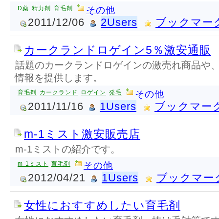
D薬
精力剤
育毛剤
その他
2011/12/06
2Users
ブックマー
カークランドロゲイン5％激安通販
話題のカークランドロゲインの激売れ商品や
情報を提供します。
育毛剤
カークランド
ロゲイン
発毛
その他
2011/11/16
1Users
ブックマー
m-1ミスト激安販売店
m-1ミストの紹介です。
m-1ミスト
育毛剤
その他
2012/04/21
1Users
ブックマー
女性におすすめしたい育毛剤