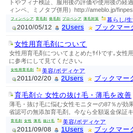
トやフィナ検証、服用後の評価や使用後の経
ィンペ、ミノタブ併用）http://ameblo.jp/finpesh
フィンペシア
育毛剤
発毛剤
プロペシア
薄毛対策
暮らし/
2010/05/12
2Users
ブックマー
女性用育毛剤について
女性用育毛剤についてまとめたｻｲﾄです｡女性
に参考にして見てください｡
女性用育毛剤
美容/ボディケア
2011/02/20
2Users
ブックマー
育毛剤☆ 女性の抜け毛・薄毛を改善
薄毛・抜け毛に悩む女性モニターの87％が効
省認可の無添加育毛剤。今なら全額返金保証
育毛剤
女性
薄毛
抜け毛
美容/ボディケア
2011/09/08
1Users
ブックマー