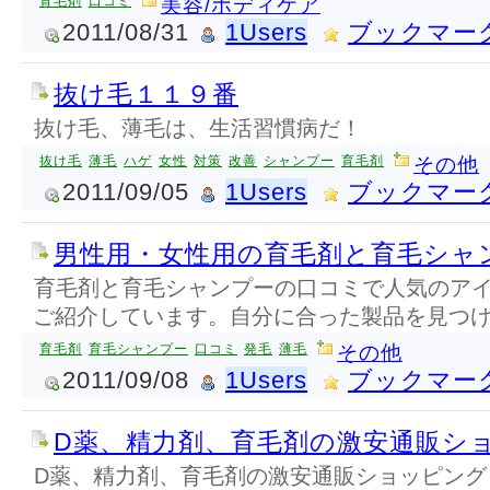
育毛剤
口コミ
美容/ボディケア
2011/08/31
1Users
ブックマー
抜け毛１１９番
抜け毛、薄毛は、生活習慣病だ！
抜け毛
薄毛
ハゲ
女性
対策
改善
シャンプー
育毛剤
その他
2011/09/05
1Users
ブックマー
男性用・女性用の育毛剤と育毛シャ
育毛剤と育毛シャンプーの口コミで人気のア
ご紹介しています。自分に合った製品を見つ
育毛剤
育毛シャンプー
口コミ
発毛
薄毛
その他
2011/09/08
1Users
ブックマー
D薬、精力剤、育毛剤の激安通販シ
D薬、精力剤、育毛剤の激安通販ショッピング