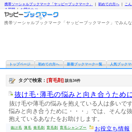
携帯ソーシャルブックマーク「ヤッピーブックマーク」
｜
初めての方へ
｜
こん
る質問
｜
お問合わせ
携帯ソーシャルブックマーク「ヤッピーブックマーク」でみん
トップページ
初めての方へ
新着ブックマーク一覧
人気ブックマ
タグで検索：
[育毛剤]
該当34件
抜け毛･薄毛の悩みと向き合うために
抜け毛や薄毛の悩みを抱えている人は多いで
悩みと向き合うために・・・」では、そんな
抱えているあなたをお助けします。
抜け毛
薄毛
発毛剤
育毛剤
育毛シャンプー
お役立ち情報