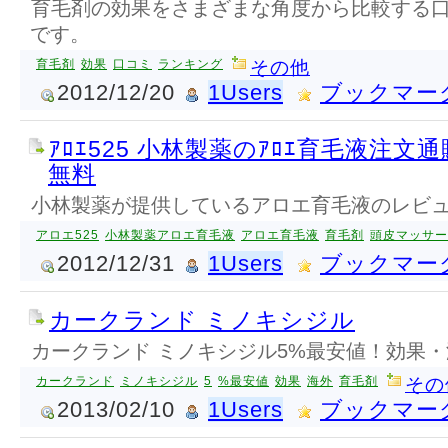
育毛剤の効果をさまざまな角度から比較する
です。
育毛剤
効果
口コミ
ランキング
その他
2012/12/20
1Users
ブックマー
ｱﾛｴ525 小林製薬のｱﾛｴ育毛液注文
無料
小林製薬が提供しているアロエ育毛液のレビ
アロエ525
小林製薬アロエ育毛液
アロエ育毛液
育毛剤
頭皮マッサー
2012/12/31
1Users
ブックマー
カークランド ミノキシジル
カークランド ミノキシジル5%最安値！効果
カークランド
ミノキシジル
5
%最安値
効果
海外
育毛剤
その
2013/02/10
1Users
ブックマー