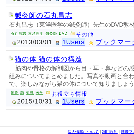
鍼灸師の石丸昌志
石丸昌志（東洋医学の鍼灸師）先生のDVD教
石丸昌志
東洋医学
鍼灸師
DVD
その他
2013/03/01
1Users
ブックマー
猫の体 猫の体の構造
筋肉や骨格の解剖図から目・耳・鼻などの感
組みについてまとめました。写真や動画と合
で、楽しみながら猫の体について知りましょ
動物
猫
知識
医学
お役立ち情報
2015/10/31
1Users
ブックマー
個人情報について
|
利用規約
|
携帯フ