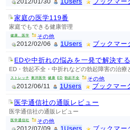
2012/01/30
1Users
ブックマー
家庭の医学119番
家庭でもできる健康管理
健康、医学
その他
2012/02/06
1Users
ブックマー
EDや中折れの悩みを一発で解決す
ED・勃起不全・中折れなどの勃起障害の治療
ストレッチ
東洋医学
健康
ED
勃起不全
その他
2012/06/11
1Users
ブックマー
医学通信社の通販レビュー
医学通信社の通販レビュー
医学通信社
その他
2012/07/09
1Users
ブックマー