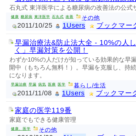
石丸式 東洋医学による糖尿病の改善法の公式
健康
糖尿病
東洋医学
石丸式
改善
その他
2011/10/25
1Users
ブックマー
早漏治療法&防止法大全 - 10%の
く」早漏対策を公開！
わずか10%の人だけが知っている効果的な早
開中（もちろん無料！）。早漏を克服し、持
になります。
早漏治療
早漏
病気
医療
医学
暮らし/生活
2011/11/08
1Users
ブックマー
家庭の医学119番
家庭でもできる健康管理
健康、医学
その他