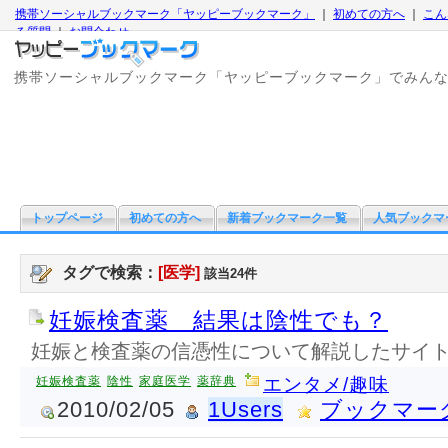
携帯ソーシャルブックマーク「ヤッピーブックマーク」
｜
初めての方へ
｜
こん
る質問
｜
お問合わせ
携帯ソーシャルブックマーク「ヤッピーブックマーク」でみん
トップページ
初めての方へ
新着ブックマーク一覧
人気ブックマ
タグで検索：
[医学]
該当24件
妊娠検査薬 結果は陰性でも？
妊娠と検査薬の信憑性について解説したサイ
妊娠検査薬
陰性
家庭医学
薬辞典
エンタメ/趣味
2010/02/05
1Users
ブックマー