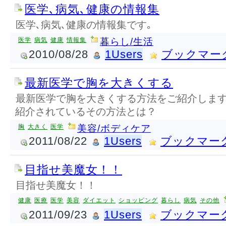
医学､病気､健康の情報集
医学､病気､健康の情報集です｡
医学
病気
健康
情報集
暮らし/生活
2010/08/28
1Users
ブックマー
最新医学で胸を大きくする
最新医学で胸を大きくする方法をご紹介します
紹介されているその方法とは？
胸
大きく
医学
美容/ボディケア
2011/08/22
1Users
ブックマー
目指せ美魔女！！
目指せ美魔女！！
健康
医療
医学
美容
ダイエット
ショッピング
暮らし
病気
その他
2011/09/23
1Users
ブックマー