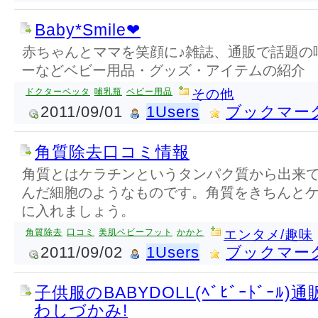
Baby*Smile❤
赤ちゃんとママを笑顔に♪雑誌、通販で話題の
ーなどベビー用品・グッズ・アイテムの紹介
ドクターベッタ
哺乳瓶
ベビー用品
その他
2011/09/01
1Users
ブックマー
角質除去口コミ情報
角質とはケラチンというタンパク質から出来
んだ細胞のようなものです。角質をきちんと
に入れましょう。
角質除去
口コミ
美肌ベビーフット
かかと
エンタメ/趣味
2011/09/02
1Users
ブックマー
子供服のBABYDOLL(ﾍﾞﾋﾞｰﾄﾞｰﾙ)
わしづかみ!