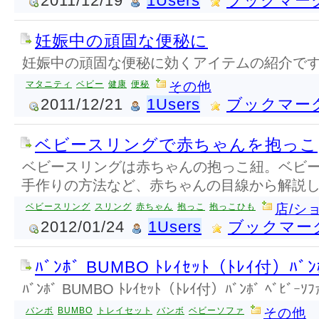
2011/12/19
1Users
ブックマー
妊娠中の頑固な便秘に
妊娠中の頑固な便秘に効くアイテムの紹介で
マタニティ
ベビー
健康
便秘
その他
2011/12/21
1Users
ブックマー
ベビースリングで赤ちゃんを抱っこ
ベビースリングは赤ちゃんの抱っこ紐。ベビ
手作りの方法など、赤ちゃんの目線から解説
ベビースリング
スリング
赤ちゃん
抱っこ
抱っこひも
店/シ
2012/01/24
1Users
ブックマー
ﾊﾞﾝﾎﾞ BUMBO ﾄﾚｲｾｯﾄ（ﾄﾚｲ付）ﾊﾞﾝﾎ
ﾊﾞﾝﾎﾞ BUMBO ﾄﾚｲｾｯﾄ（ﾄﾚｲ付）ﾊﾞﾝﾎﾞ ﾍﾞﾋﾞｰｿﾌ
バンボ
BUMBO
トレイセット
バンボ
ベビーソファ
その他