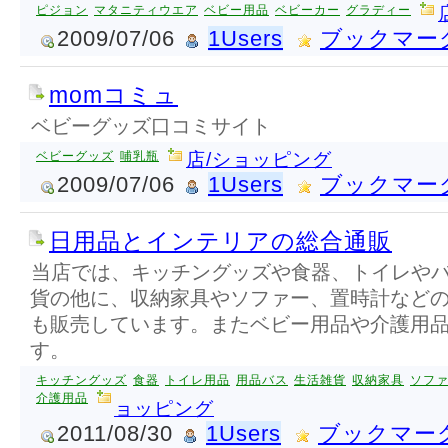
ピジョン
マタニティウエア
ベビー用品
ベビーカー
グラディー
2009/07/06
1Users
ブックマー
momコミュ
ベビーグッズ口コミサイト
ベビーグッズ
哺乳瓶
店/ショッピング
2009/07/06
1Users
ブックマー
日用品とインテリアの総合通販
当店では、キッチングッズや食器、トイレや
貨の他に、収納家具やソファー、置時計など
も販売しています。またベビー用品や介護用
す。
キッチングッズ
食器
トイレ用品
用品バス
生活雑貨
収納家具
ソフ
介護用品
ョッピング
2011/08/30
1Users
ブックマー