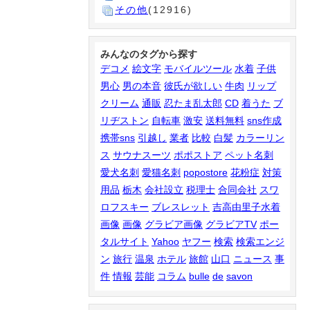
その他
(12916)
みんなのタグから探す
デコメ
絵文字
モバイルツール
水着
子供
男心
男の本音
彼氏が欲しい
牛肉
リップ
クリーム
通販
忍たま乱太郎
CD
着うた
ブ
リヂストン
自転車
激安
送料無料
sns作成
携帯sns
引越し
業者
比較
白髪
カラーリン
ス
サウナスーツ
ポポストア
ペット名刺
愛犬名刺
愛猫名刺
popostore
花粉症
対策
用品
栃木
会社設立
税理士
合同会社
スワ
ロフスキー
ブレスレット
吉高由里子水着
画像
画像
グラビア画像
グラビアTV
ポー
タルサイト
Yahoo
ヤフー
検索
検索エンジ
ン
旅行
温泉
ホテル
旅館
山口
ニュース
事
件
情報
芸能
コラム
bulle
de
savon