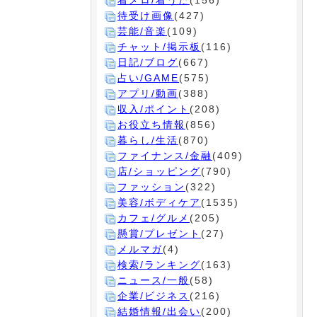
着メロ/着うた
(156)
待受け画像
(427)
芸能/音楽
(109)
チャット/掲示板
(116)
日記/ブログ
(667)
占い/GAME
(575)
アプリ/動画
(388)
収入/ポイント
(208)
お役立ち情報
(856)
暮らし/生活
(870)
ファイナンス/金融
(409)
店/ショッピング
(790)
ファッション
(322)
美容/ボディケア
(1535)
カフェ/グルメ
(205)
懸賞/プレゼント
(27)
メルマガ
(4)
検索/ランキング
(163)
ニュース/一般
(58)
企業/ビジネス
(216)
結婚情報/出会い
(200)