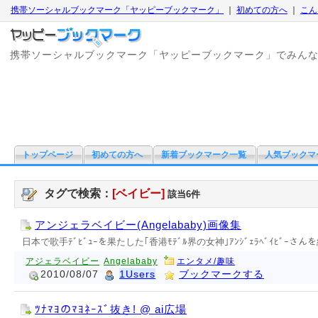
携帯ソーシャルブックマーク「ヤッピーブックマーク」
｜
初めての方へ
｜
こん
携帯ソーシャルブックマーク「ヤッピーブックマーク」でみん
トップページ
初めての方へ
新着ブックマーク一覧
人気ブックマ
タグで検索：
[ベイビー]
該当6件
アンジェラベイビー(Angelababy)画像集
日本で歌手ﾃﾞﾋﾞｭｰを果たした｢香港ﾓﾃﾞﾙ界の女神｣ｱﾝｼﾞｪﾗﾍﾞｲﾋﾞｰさん
アジェラベイビー
Angelababy
エンタメ/趣味
2010/08/07
1Users
ブックマークする
ﾂﾅﾏﾖのﾏﾖﾈｰｽﾞ抜き! @ ai広場