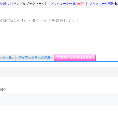
な感じ！
[サンプルブックマーク] ｜
ブックマーク作成
[無料]
｜
ブックマーク管理
[
なのお気に入りケータイサイトを共有しよう！
ーク一覧
マイブックマーク作成
アダルトサイトはこちら
を紹介