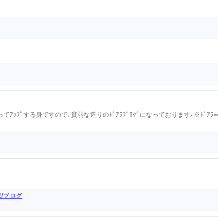
ｱｯﾌﾟする身ですので､貧弱な造りのﾄﾞｱﾗﾌﾞﾛｸﾞになっております｡※ﾄﾞｱﾗ∞(ﾒｲ
/ブログ