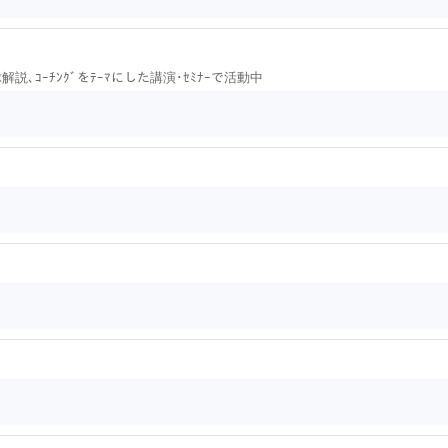
､ 野球解説､ｺｰﾁﾝｸﾞをﾃｰﾏにした講演･ｾﾐﾅｰで活動中