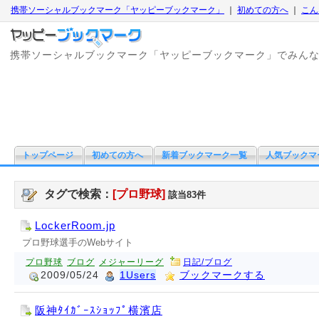
携帯ソーシャルブックマーク「ヤッピーブックマーク」
｜
初めての方へ
｜
こん
携帯ソーシャルブックマーク「ヤッピーブックマーク」でみん
トップページ
初めての方へ
新着ブックマーク一覧
人気ブックマ
タグで検索：
[プロ野球]
該当83件
LockerRoom.jp
プロ野球選手のWebサイト
プロ野球
ブログ
メジャーリーグ
日記/ブログ
2009/05/24
1Users
ブックマークする
阪神ﾀｲｶﾞｰｽｼｮｯﾌﾟ横濱店