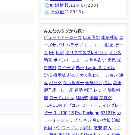
結婚情報/出会い
(200)
その他
(12916)
みんなのタグから探す
ビューティーローズ
口臭予防
体臭対策
ロ
ーズサプリ
バラサプリ
ニコニコ動画
ゲー
ム
FE
日記
クリスマスプレゼント
メンズ
懸賞
ポイント
ニュース
無料占い
天気
送
料無料
スイーツ
携帯
Twitterスタイル
SNS
掲示板
顔のテカリ防止ローション
通
販
バッグ
ショルダー
全身脱毛
占い
星座
獅子座、しし座
運勢
料理
レシピ
簡単料
理
ロードバイク
結婚式
準備
ブログ
TOPCON
トプコン
ローテーティングレー
ザー
RL-100
1S
Pro
Package
57127H
カ
ラーミーショップ
ワキガ
臭い
症状
治療
原因
パンフェノン
お試し
激安
購入
エス