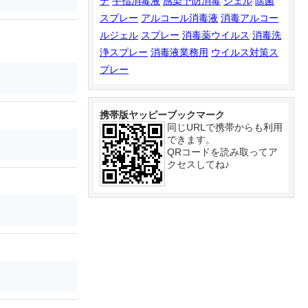
テ
手指消毒液
感染予防消毒
ジェル
除菌
スプレー
アルコール消毒液
消毒アルコー
ルジェル
スプレー
消毒薬ウイルス
消毒洗
浄スプレー
消毒液業務用
ウイルス対策ス
プレー
携帯版ヤッピーブックマーク
同じURLで携帯からも利用
できます。
QRコードを読み取ってア
クセスしてね♪