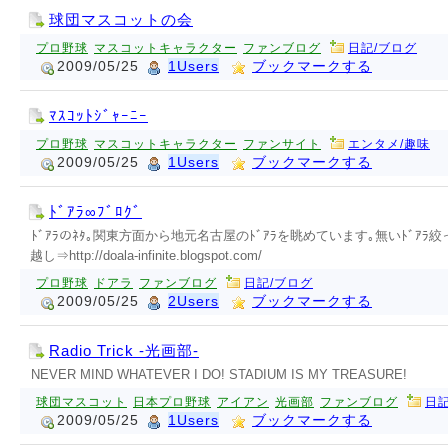
球団マスコットの会
プロ野球
マスコットキャラクター
ファンブログ
日記/ブログ
2009/05/25
1Users
ブックマークする
ﾏｽｺｯﾄｼﾞｬｰﾆｰ
プロ野球
マスコットキャラクター
ファンサイト
エンタメ/趣味
2009/05/25
1Users
ブックマークする
ﾄﾞｱﾗ∞ﾌﾞﾛｸﾞ
ﾄﾞｱﾗのﾈﾀ｡関東方面から地元名古屋のﾄﾞｱﾗを眺めています｡無いﾄﾞｱﾗ絞って
越し⇒http://doala-infinite.blogspot.com/
プロ野球
ドアラ
ファンブログ
日記/ブログ
2009/05/25
2Users
ブックマークする
Radio Trick -光画部-
NEVER MIND WHATEVER I DO! STADIUM IS MY TREASURE!
球団マスコット
日本プロ野球
アイアン
光画部
ファンブログ
日記
2009/05/25
1Users
ブックマークする