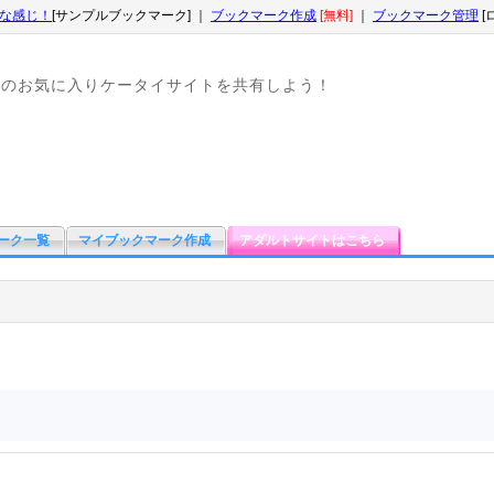
な感じ！
[サンプルブックマーク] ｜
ブックマーク作成
[無料]
｜
ブックマーク管理
[
なのお気に入りケータイサイトを共有しよう！
ーク一覧
マイブックマーク作成
アダルトサイトはこちら