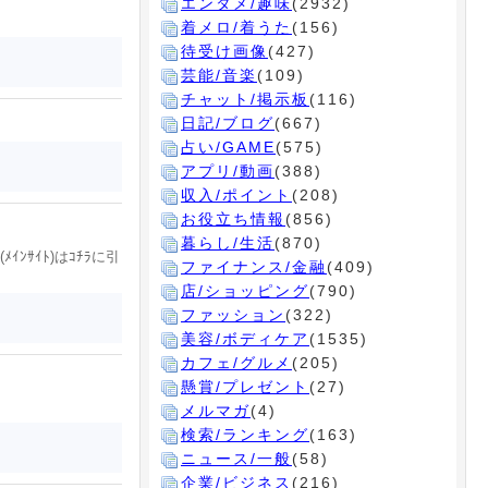
エンタメ/趣味
(2932)
着メロ/着うた
(156)
待受け画像
(427)
芸能/音楽
(109)
チャット/掲示板
(116)
日記/ブログ
(667)
占い/GAME
(575)
アプリ/動画
(388)
収入/ポイント
(208)
お役立ち情報
(856)
暮らし/生活
(870)
ﾝｻｲﾄ)はｺﾁﾗに引
ファイナンス/金融
(409)
店/ショッピング
(790)
ファッション
(322)
美容/ボディケア
(1535)
カフェ/グルメ
(205)
懸賞/プレゼント
(27)
メルマガ
(4)
検索/ランキング
(163)
ニュース/一般
(58)
企業/ビジネス
(216)