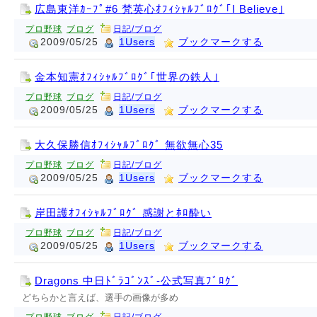
広島東洋ｶｰﾌﾟ#6 梵英心ｵﾌｨｼｬﾙﾌﾞﾛｸﾞ｢I Believe｣
プロ野球
ブログ
日記/ブログ
2009/05/25
1Users
ブックマークする
金本知憲ｵﾌｨｼｬﾙﾌﾞﾛｸﾞ｢世界の鉄人｣
プロ野球
ブログ
日記/ブログ
2009/05/25
1Users
ブックマークする
大久保勝信ｵﾌｨｼｬﾙﾌﾞﾛｸﾞ 無欲無心35
プロ野球
ブログ
日記/ブログ
2009/05/25
1Users
ブックマークする
岸田護ｵﾌｨｼｬﾙﾌﾞﾛｸﾞ 感謝とﾎﾛ酔い
プロ野球
ブログ
日記/ブログ
2009/05/25
1Users
ブックマークする
Dragons 中日ﾄﾞﾗｺﾞﾝｽﾞ-公式写真ﾌﾞﾛｸﾞ
どちらかと言えば、選手の画像が多め