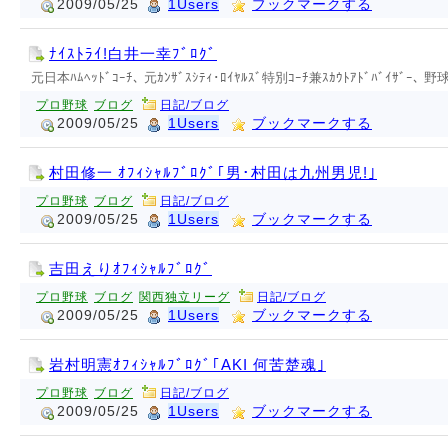
2009/05/25
1Users
ブックマークする
ﾅｲｽﾄﾗｲ!白井一幸ﾌﾞﾛｸﾞ
元日本ﾊﾑﾍｯﾄﾞｺｰﾁ､ 元ｶﾝｻﾞｽｼﾃｨ･ﾛｲﾔﾙｽﾞ特別ｺｰﾁ兼ｽｶｳﾄｱﾄﾞﾊﾞｲｻﾞｰ
プロ野球
ブログ
日記/ブログ
2009/05/25
1Users
ブックマークする
村田修一 ｵﾌｨｼｬﾙﾌﾞﾛｸﾞ｢男･村田は九州男児!｣
プロ野球
ブログ
日記/ブログ
2009/05/25
1Users
ブックマークする
吉田えりｵﾌｨｼｬﾙﾌﾞﾛｸﾞ
プロ野球
ブログ
関西独立リーグ
日記/ブログ
2009/05/25
1Users
ブックマークする
岩村明憲ｵﾌｨｼｬﾙﾌﾞﾛｸﾞ｢AKI 何苦楚魂｣
プロ野球
ブログ
日記/ブログ
2009/05/25
1Users
ブックマークする