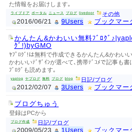
た情報をお届けします｡
ライブドア
ポータル
ニュース
ブログ
livedoor
その他
2016/06/21
9Users
ブックマー
かんたん&かわいい無料ﾌﾞﾛｸﾞ♪|yaplog
ｸﾞ!)byGMO
ﾔﾌﾟﾛｸﾞ!は無料で作成できるかんたん&かわいいﾌ
かわいいﾃﾞｻﾞｲﾝが選べて､携帯ﾃﾞｺﾒで記事も
ﾌﾞﾛｸﾞも読めます｡
yaplog
ヤプログ
無料
ブログ
blog
日記/ブログ
2012/02/07
3Users
ブックマー
ブログちゅう
登録はPCから
ブログ作成
日記/ブログ
2009/05/23
1Users
ブックマー