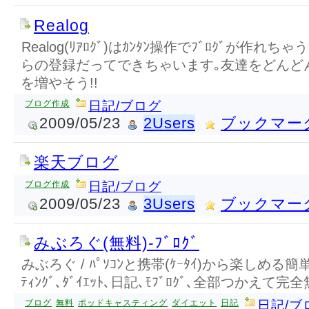
Realog
Realog(ﾘｱﾛｸﾞ)はｶﾝﾀﾝ操作でﾌﾞﾛｸﾞが作れちゃう
らの登録だってできちゃいます｡友達をどんどん
を増やそう!!
ブログ作成
日記/ブログ
2009/05/23
2Users
ブックマー
楽天ブログ
ブログ作成
日記/ブログ
2009/05/23
3Users
ブックマー
みぶろぐ(無料)-ﾌﾞﾛｸﾞ
みぶろぐ / ﾊﾟｿｺﾝと携帯(ｹｰﾀｲ)から楽しめる簡単ﾌﾞﾛ
ﾃｨﾝｸﾞ､ﾀﾞｲｴｯﾄ､日記､ﾓﾌﾞﾛｸﾞ､全部つかえて完
ブログ
無料
ポッドキャスティング
ダイエット
日記
日記/ブ