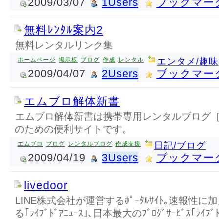
2009/03/07
1Users
ブックマー
無料ﾚﾝﾀﾙ案内2
無料レンタルリンク集
ホームページ
掲示板
ブログ
作成
レンタル
エンタメ/趣味
2009/04/07
2Users
ブックマー
エムブロ解体新書
エムブロ解体新書は携帯専用レンタルブログ
のための便利サイトです。
エムブロ
ブログ
レンタルブログ
作成支援
日記/ブログ
2009/04/19
3Users
ブックマー
livedoor
LINE株式会社が運営するﾎﾟｰﾀﾙｻｲﾄ｡速報性
る｢ﾗｲﾌﾞﾄﾞｱﾆｭｰｽ｣､日本最大のﾌﾞﾛｸﾞｻｰﾋﾞｽ｢ﾗｲﾌ