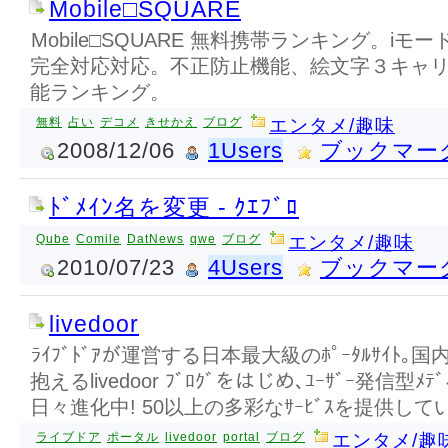
Mobile□SQUARE
Mobile□SQUARE 無料携帯ランキング。iモード, e
完全対応対応。不正防止機能、絵文字３キャ
能ランキング。
無料
占い
デコメ
きせかえ
ブログ
エンタメ/趣味
2008/12/06
1Users
ブックマー
ﾄﾞﾒｲﾝ名を変更 - ｸｴﾌﾞﾛ
Qube
Comile
DatNews
qwe
ブログ
エンタメ/趣味
2010/07/23
4Users
ブックマー
livedoor
ﾗｲﾌﾞﾄﾞｱが運営する日本最大級のﾎﾟｰﾀﾙｻｲﾄ｡国内
抱えるlivedoor ﾌﾞﾛｸﾞをはじめ､ﾕｰｻﾞｰ発信型
日々進化中! 50以上の多彩なｻｰﾋﾞｽを提供して
ライブドア
ポータル
livedoor
portal
ブログ
エンタメ/趣