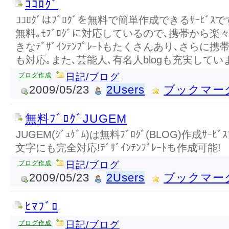
ｺｺﾛｸﾞ
ｺｺﾛｸﾞはﾌﾞﾛｸﾞを無料で簡単作成できるｻｰﾋﾞｽ
無料｡ﾓﾌﾞﾛｸﾞに対応しているので､携帯から
きなﾃﾞｻﾞｲﾝﾃﾝﾌﾟﾚｰﾄもたくさんあり､さら
も対応｡また､芸能人､有名人blogも充実してい
ブログ作成
日記/ブログ
2009/05/23
2Users
ブックマー
無料ﾌﾞﾛｸﾞJUGEM
JUGEM(ｼﾞｭｹﾞﾑ)は無料ﾌﾞﾛｸﾞ(BLOG)作成ｻｰﾋﾞ
文字にも完全対応!ﾃﾞｻﾞｲﾝﾃﾝﾌﾟﾚｰﾄも作成可能!
ブログ作成
日記/ブログ
2009/05/23
2Users
ブックマー
ﾋﾏﾌﾞﾛ
ブログ作成
日記/ブログ