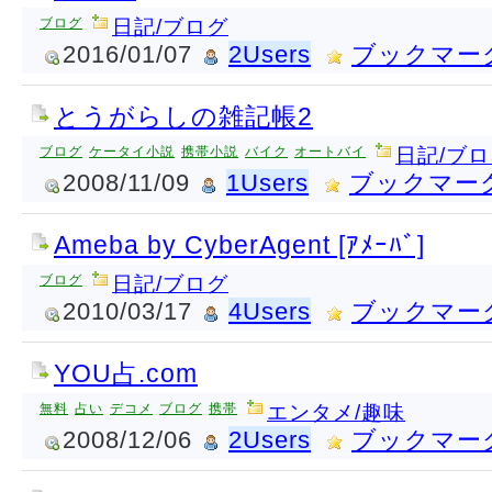
ブログ
日記/ブログ
2016/01/07
2Users
ブックマー
とうがらしの雑記帳2
ブログ
ケータイ小説
携帯小説
バイク
オートバイ
日記/ブ
2008/11/09
1Users
ブックマー
Ameba by CyberAgent [ｱﾒｰﾊﾞ]
ブログ
日記/ブログ
2010/03/17
4Users
ブックマー
YOU占.com
無料
占い
デコメ
ブログ
携帯
エンタメ/趣味
2008/12/06
2Users
ブックマー