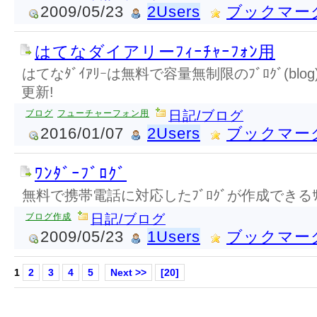
2009/05/23
2Users
ブックマー
はてなダイアリーﾌｨｰﾁｬｰﾌｫﾝ用
はてなﾀﾞｲｱﾘｰは無料で容量無制限のﾌﾞﾛｸﾞ(blog)ｻ
更新!
ブログ
フューチャーフォン用
日記/ブログ
2016/01/07
2Users
ブックマー
ﾜﾝﾀﾞｰﾌﾞﾛｸﾞ
無料で携帯電話に対応したﾌﾞﾛｸﾞが作成できるｻｰ
ブログ作成
日記/ブログ
2009/05/23
1Users
ブックマー
1
2
3
4
5
Next >>
[20]