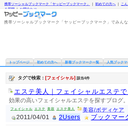
携帯ソーシャルブックマーク「ヤッピーブックマーク」
｜
初めての方へ
｜
こん
る質問
｜
お問合わせ
携帯ソーシャルブックマーク「ヤッピーブックマーク」でみん
トップページ
初めての方へ
新着ブックマーク一覧
人気ブックマ
タグで検索：
[フェイシャル]
該当4件
エステ美人｜フェイシャルエステで
効果の高いフェイシャルエステを探すブログ
フェイシャル
エステ
美容
エステ美人
美容/ボディケア
2011/04/01
2Users
ブックマー