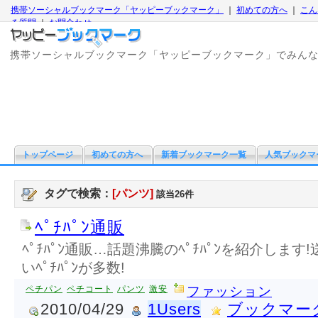
携帯ソーシャルブックマーク「ヤッピーブックマーク」
｜
初めての方へ
｜
こん
る質問
｜
お問合わせ
携帯ソーシャルブックマーク「ヤッピーブックマーク」でみん
トップページ
初めての方へ
新着ブックマーク一覧
人気ブックマ
タグで検索：
[パンツ]
該当26件
ﾍﾟﾁﾊﾟﾝ通販
ﾍﾟﾁﾊﾟﾝ通販…話題沸騰のﾍﾟﾁﾊﾟﾝを紹介しま
いﾍﾟﾁﾊﾟﾝが多数!
ペチパン
ペチコート
パンツ
激安
ファッション
2010/04/29
1Users
ブックマー