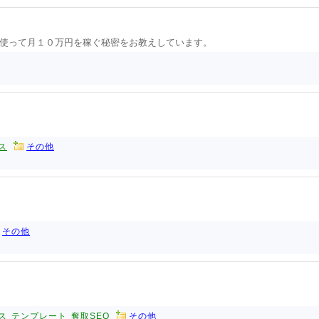
使って月１０万円を稼ぐ秘密をお教えしています。
ス
その他
その他
ス
テンプレート
奪取SEO
その他