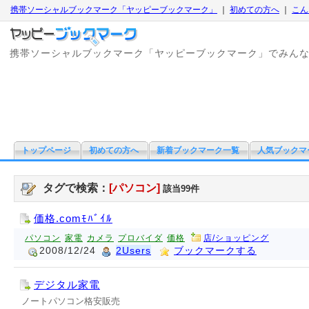
携帯ソーシャルブックマーク「ヤッピーブックマーク」
｜
初めての方へ
｜
こん
携帯ソーシャルブックマーク「ヤッピーブックマーク」でみん
トップページ
初めての方へ
新着ブックマーク一覧
人気ブックマ
タグで検索：
[パソコン]
該当99件
価格.comﾓﾊﾞｲﾙ
パソコン
家電
カメラ
プロバイダ
価格
店/ショッピング
2008/12/24
2Users
ブックマークする
デジタル家電
ノートパソコン格安販売