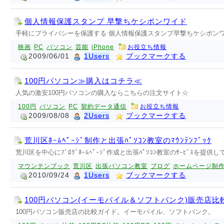
個人情報保護スタンプ 早撃ちケシポンワイド
手軽にプライバシーを保護する 個人情報保護スタンプ早撃ちケシポン
映画
PC
パソコン
芸能
iPhone
お役立ち情報
2009/06/01
1Users
ブックマークする
100円パソコン≫購入はコチラ≪
人気の激安100円パソコンの購入ならこちらの注文サイト☆
100円
パソコン
PC
契約データ通信
お役立ち情報
2009/08/08
2Users
ブックマークする
荒川区ﾎｰﾑﾍﾟｰｼﾞ制作と出張ﾊﾟｿｺﾝ教室のﾏｳﾝﾃﾝﾌﾞｯｸ
荒川区を中心にﾌﾞﾛｸﾞﾎｰﾑﾍﾟｰｼﾞ作成と出張ﾊﾟｿｺﾝ教室のｻｰﾋﾞｽを提
マウンテンブック
荒川区
出張パソコン教室
ブログ
ホームページ制
2010/09/24
1Users
ブックマークする
100円パソコン(イーモバイル＆ソフトバンク)販売店比
100円パソコン販売店の比較ガイド。イーモバイル、ソフトバンク。