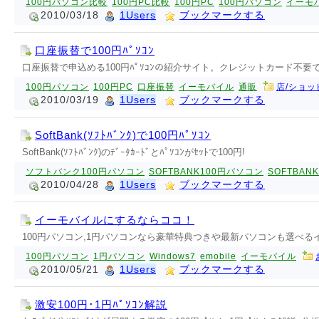
100円パソコン比較
100円PC比較
100円PC
100円パソコン
イーモ
2010/03/18
1Users
ブックマークする
口座振替で100円ﾊﾟｿｺﾝ
口座振替で申込める100円ﾊﾟｿｺﾝの紹介サイト。クレジットカード不要
100円パソコン
100円PC
口座振替
イーモバイル
通販
店/ショッ
2010/03/19
1Users
ブックマークする
SoftBank(ｿﾌﾄﾊﾞﾝｸ)で100円ﾊﾟｿｺﾝ
SoftBank(ｿﾌﾄﾊﾞﾝｸ)のﾃﾞｰﾀｶｰﾄﾞとﾊﾟｿｺﾝがｾｯﾄで100円!
ソフトバンク100円パソコン
SOFTBANK100円パソコン
SOFTBAN
2010/04/28
1Users
ブックマークする
イーモバイルにするならココ！
100円パソコン,1円パソコンなら豪華特典つきや最新パソコンも選べ
100円パソコン
1円パソコン
Windows7
emobile
イーモバイル
2010/05/21
1Users
ブックマークする
激安100円･1円ﾊﾟｿｺﾝ解説