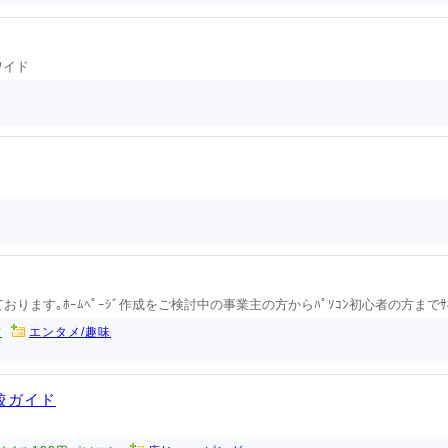
ワイド
供しております｡ﾎｰﾑﾍﾟｰｼﾞ作成をご検討中の事業主の方からﾊﾟｿｺﾝ初心者の方までｻ
作
エンタメ/趣味
較ガイド