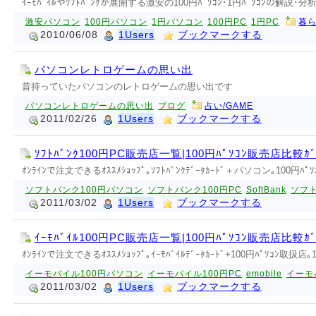
ｲｰﾓﾊﾞｲﾙやｿﾌﾄﾊﾞﾝｸが展開する激安の100円ﾊﾟｿｺﾝ･1円ﾊﾟｿｺﾝの解説･分析
激安パソコン
100円パソコン
1円パソコン
100円PC
1円PC
暮ら
2010/06/08
1Users
ブックマークする
パソコンレトロゲームの思い出
昔持っていたパソコンのレトロゲームの思い出です
パソコンレトロゲームの思い出
ブログ
占い/GAME
2011/02/26
1Users
ブックマークする
ｿﾌﾄﾊﾞﾝｸ100円PC販売店一覧|100円ﾊﾟｿｺﾝ販売店比較ｶﾞ
ｵﾝﾗｲﾝで注文できるｵｽｽﾒｼｮｯﾌﾟ｡ｿﾌﾄﾊﾞﾝｸﾃﾞｰﾀｶｰﾄﾞ＋パソコン｡100円ﾊﾟ
ソフトバンク100円パソコン
ソフトバンク100円PC
SoftBank
ソフ
2011/03/02
1Users
ブックマークする
ｲｰﾓﾊﾞｲﾙ100円PC販売店一覧|100円ﾊﾟｿｺﾝ販売店比較ｶﾞ
ｵﾝﾗｲﾝで注文できるｵｽｽﾒｼｮｯﾌﾟ｡ｲｰﾓﾊﾞｲﾙﾃﾞｰﾀｶｰﾄﾞ+100円ﾊﾟｿｺﾝ取扱店｡
イーモバイル100円パソコン
イーモバイル100円PC
emobile
イーモ
2011/03/02
1Users
ブックマークする