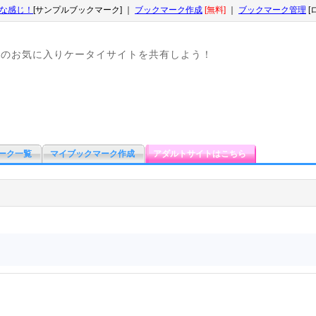
な感じ！
[サンプルブックマーク] ｜
ブックマーク作成
[無料]
｜
ブックマーク管理
[
なのお気に入りケータイサイトを共有しよう！
ーク一覧
マイブックマーク作成
アダルトサイトはこちら