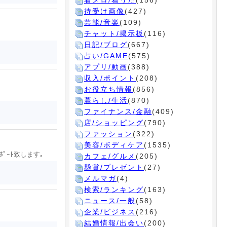
着メロ/着うた
(156)
待受け画像
(427)
芸能/音楽
(109)
チャット/掲示板
(116)
日記/ブログ
(667)
占い/GAME
(575)
アプリ/動画
(388)
収入/ポイント
(208)
お役立ち情報
(856)
暮らし/生活
(870)
ファイナンス/金融
(409)
店/ショッピング
(790)
ファッション
(322)
美容/ボディケア
(1535)
ﾎﾟｰﾄ致します｡
カフェ/グルメ
(205)
懸賞/プレゼント
(27)
メルマガ
(4)
検索/ランキング
(163)
ニュース/一般
(58)
企業/ビジネス
(216)
結婚情報/出会い
(200)