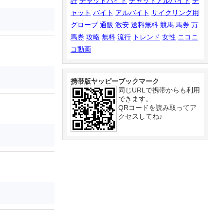
許
チャットバイト
チャットアルバイト
チ
ャット
バイト
アルバイト
サイクリング用
グローブ
通販
激安
送料無料
競馬
馬券
万
馬券
攻略
無料
流行
トレンド
女性
ニコニ
コ動画
携帯版ヤッピーブックマーク
同じURLで携帯からも利用
できます。
QRコードを読み取ってア
クセスしてね♪