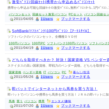
激安ﾊﾟｿｺﾝ回線ｾｯﾄ|携帯から申込めるﾊﾟｿｺﾝｾｯﾄ
携帯から申込み可能な回線ｾｯﾄの激安ﾊﾟｿｺﾝ｡無料ﾊﾟｿｺﾝから､1円ﾊﾟｿｺﾝ､10
パソコンセット
回線セット激安パソコン
PCセット
パソコン回線セ
2011/04/05
1Users
ブックマークする
SoftBank(ｿﾌﾄﾊﾞﾝｸ)100円ﾊﾟｿｺﾝ【ｱｰｸｽﾀｲﾙ】
ソフトバンクのパソコンセット。全機種ＤＶＤ付
100円パソコン
100円PC
ソフトバンク100円パソコン
ソフトバンク1
2011/04/19
1Users
ブックマークする
どちらを取得すべきか？ 対決！国家資格 VS ベンダー資格 
ステイタスの高い国家資格、即戦力のベンダー資格。どちらを取得すべ
国家資格
ベンダー資格
IT
パソコン
PC
暮らし/生活
2011/05/26
1Users
ブックマークする
即パットでインターネットから馬券を買う方法！
即パットでパソコンや携帯から馬券を買う方法！ＪＲＡの即パットに加
馬券
買う
パソコン
携帯
エンタメ/趣味
2011/07/20
1Users
ブックマークする