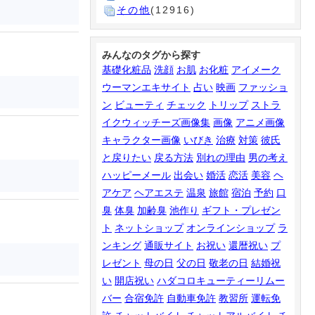
その他
(12916)
みんなのタグから探す
基礎化粧品
洗顔
お肌
お化粧
アイメーク
ウーマンエキサイト
占い
映画
ファッショ
ン
ビューティ
チェック
トリップ
ストラ
イクウィッチーズ画像集
画像
アニメ画像
キャラクター画像
いびき
治療
対策
彼氏
と戻りたい
戻る方法
別れの理由
男の考え
ハッピーメール
出会い
婚活
恋活
美容
ヘ
アケア
ヘアエステ
温泉
旅館
宿泊
予約
口
臭
体臭
加齢臭
池作り
ギフト・プレゼン
ト
ネットショップ
オンラインショップ
ラ
ンキング
通販サイト
お祝い
還暦祝い
プ
レゼント
母の日
父の日
敬老の日
結婚祝
い
開店祝い
ハダコロキューティーリムー
バー
合宿免許
自動車免許
教習所
運転免