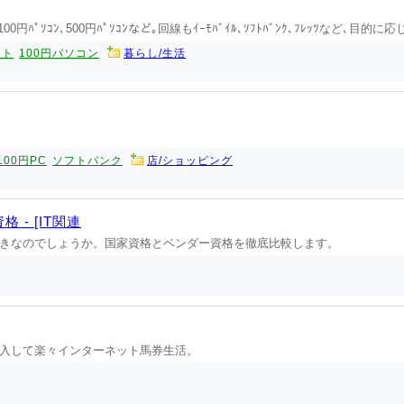
0円ﾊﾟｿｺﾝ､500円ﾊﾟｿｺﾝなど｡回線もｲｰﾓﾊﾞｲﾙ､ｿﾌﾄﾊﾞﾝｸ､ﾌﾚｯﾂなど､目的
ット
100円パソコン
暮らし/生活
00円PC
ソフトバンク
店/ショッピング
- [IT関連
きなのでしょうか。国家資格とベンダー資格を徹底比較します。
入して楽々インターネット馬券生活。