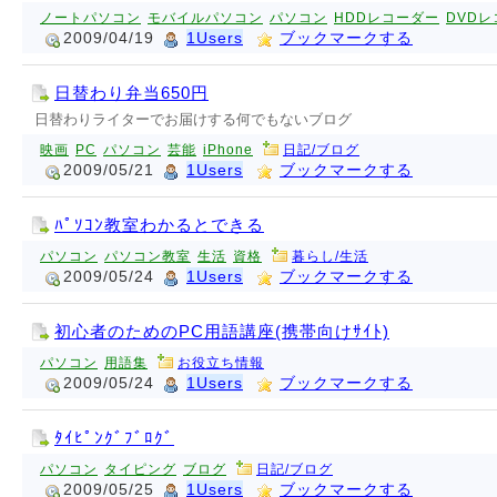
ノートパソコン
モバイルパソコン
パソコン
HDDレコーダー
DVD
2009/04/19
1Users
ブックマークする
日替わり弁当650円
日替わりライターでお届けする何でもないブログ
映画
PC
パソコン
芸能
iPhone
日記/ブログ
2009/05/21
1Users
ブックマークする
ﾊﾟｿｺﾝ教室わかるとできる
パソコン
パソコン教室
生活
資格
暮らし/生活
2009/05/24
1Users
ブックマークする
初心者のためのPC用語講座(携帯向けｻｲﾄ)
パソコン
用語集
お役立ち情報
2009/05/24
1Users
ブックマークする
ﾀｲﾋﾟﾝｸﾞﾌﾞﾛｸﾞ
パソコン
タイピング
ブログ
日記/ブログ
2009/05/25
1Users
ブックマークする