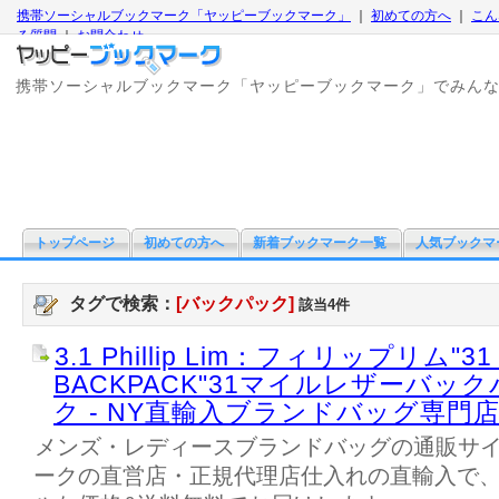
携帯ソーシャルブックマーク「ヤッピーブックマーク」
｜
初めての方へ
｜
こん
る質問
｜
お問合わせ
携帯ソーシャルブックマーク「ヤッピーブックマーク」でみん
トップページ
初めての方へ
新着ブックマーク一覧
人気ブックマ
タグで検索：
[バックパック]
該当4件
3.1 Phillip Lim：フィリップリム"31 
BACKPACK"31マイルレザーバッ
ク - NY直輸入ブランドバッグ専門店 i
メンズ・レディースブランドバッグの通販サイト
ークの直営店・正規代理店仕入れの直輸入で