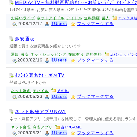
MEDIA4TV～無料動画配信ｻｲﾄ～お笑い ﾗｲﾌﾞ ｱｲﾄﾞﾙ 
ﾈｯﾄｱｲﾄﾞﾙ動画､お笑い芸人動画､ｲﾝﾃﾞｨｰｽﾞﾗｲﾌﾞ映像､ｴﾝﾀﾒ系動画を無
お笑いライブ
ネットアイドル
アイドル
無料動画
芸人
エンタメ/
2008/12/17
1Users
ブックマークする
激安通販
通販で買える激安商品を紹介しています
通販
激安
ネットショッピング
在庫有り
送料無料
店/ショッピン
2009/02/16
1Users
ブックマークする
ｵﾝﾗｲﾝ署名ｻｲﾄ 署名TV
登録はPCサイトから
ネット署名
モバイル
その他
2009/05/23
1Users
ブックマークする
ネット麻雀アプリNAVI
ネット麻雀アプリ（携帯用）を比較して、管理人的に使える順にランキン
ネット麻雀
麻雀アプリ
占い/GAME
2009/05/31
1Users
ブックマークする