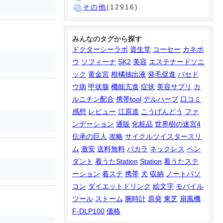
その他
(12916)
みんなのタグから探す
ドクターシーラボ
資生堂
コーセー
カネボ
ウ
ソフィーナ
SK2
美容
エステナードソニ
ック
黄金宮
柑橘抽出液
発毛促進
バセド
ウ病
甲状腺
機能亢進
症状
美容サプリ
カ
ルニチン配合
携帯tool
デルハーブ
口コミ
感想
レビュー
江原道
こうげんどう
ファ
ンデーション
通販
化粧品
世界樹の迷宮4
伝承の巨人
攻略
サイクルツイスタースリ
ム
激安
送料無料
バカラ
ネックレス
ペン
ダント
着うたStation
Station
着うたステ
ーション
着ステ
携帯
犬
収納
ノートパソ
コン
ダイエットドリンク
絵文字
モバイル
ツール
ストーム
腕時計
原発
東芝
扇風機
F-DLP100
価格