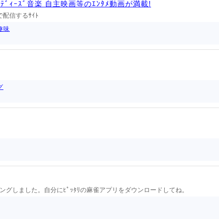
ｲﾝﾃﾞｨｰｽﾞ音楽 自主映画等のｴﾝﾀﾒ動画が満載!
料で配信するｻｲﾄ
趣味
グ
グしました。自分にﾋﾟｯﾀﾘの麻雀アプリをダウンロードしてね。