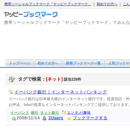
携帯ソーシャルブックマーク「ヤッピーブックマーク」
｜
初めての方へ
｜
こん
携帯ソーシャルブックマーク「ヤッピーブックマーク」でみん
トップページ
初めての方へ
新着ブックマーク一覧
人気ブックマ
タグで検索：
[ネット]
該当228件
イーバンク銀行｜インターネットバンキング
イーバンク銀行は日本最大級のインターネット銀行です。投資信託・外
お申込、totoの投票もインターネットバンキングでご提供しております
イーバンク
銀行
ネット銀行
エンタメ/趣味
2008/11/14
1Users
ブックマークする