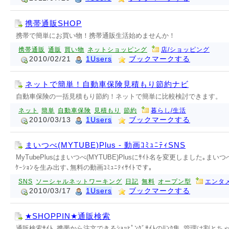
携帯通販SHOP
携帯で簡単にお買い物！携帯通販生活始めませんか！
携帯通販
通販
買い物
ネットショッピング
店/ショッピング
2010/02/21
1Users
ブックマークする
ネットで簡単！自動車保険見積もり節約ナビ
自動車保険の一括見積もり節約！ネットで簡単に比較検討できます。
ネット
簡単
自動車保険
見積もり
節約
暮らし/生活
2010/03/13
1Users
ブックマークする
まいつべ(MYTUBE)Plus - 動画ｺﾐｭﾆﾃｨSNS
MyTubePlusはまいつべ(MYTUBE)Plusにｻｲﾄ名を変更しました｡ま
ｹｰｼｮﾝを生み出す､無料の動画ｺﾐｭﾆﾃｨｻｲﾄです｡
SNS
ソーシャルネットワーキング
日記
無料
オープン型
エンタメ
2010/03/17
1Users
ブックマークする
★SHOPPIN★通販検索
通販検索ｻｲﾄ｡携帯から注文できるｼｮｯﾋﾟﾝｸﾞｻｲﾄのﾘﾝｸ集｡管理は割と