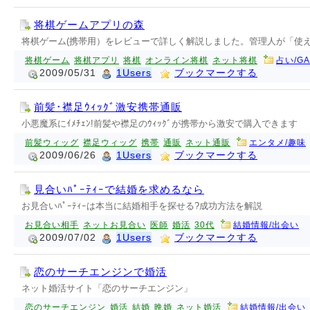
将棋ゲームアプリの森
将棋ゲーム(携帯用）をレビューで詳しく解説しました。管理人が「使
将棋ゲーム
将棋アプリ
将棋
オンライン将棋
ネット将棋
占い/G
2009/05/31
1Users
ブックマークする
前髪･襟足ｳｨｯｸﾞ激安携帯通販
小悪魔系にｲﾒﾁｪﾝ!前髪や襟足のｳｨｯｸﾞが携帯から激安で購入できます
前髪ウィッグ
襟足ウィッグ
携帯
通販
ネット通販
エンタメ/趣味
2009/06/26
1Users
ブックマークする
見合いﾊﾟｰﾃｨｰで結婚を求めるなら
お見合いﾊﾟｰﾃｨｰは本当に結婚相手を探せる?成功方法を解説
お見合い相手
ネットお見合い
医師
婚活
30代
結婚情報/出会い
2009/07/02
1Users
ブックマークする
恋のサーチエンジンで婚活
ネット婚活サイト「恋のサーチエンジン」
恋のサーチエンジン
婚活
結婚
晩婚
ネット婚活
結婚情報/出会い