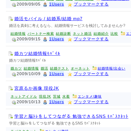
2009/09/05
1Users
ブックマークする
婚活モバイル / 結婚系/結婚 mp7
婚活を真剣に考えるなら、結婚情報サービスを検討してみませんか?
結婚情報
パートナー検索
結婚診断
ネット婚活
結婚紹介
比較
エ
2009/09/15
1Users
ブックマークする
婚カツ結婚情報ﾓﾊﾞｲﾙ
婚カツ結婚情報ﾓﾊﾞｲﾙ
婚カツ
結婚情報
婚活
結婚テスト
オーネット
結婚情報/出会い
2009/10/09
1Users
ブックマークする
宮原るか画像 現役JK
ネットアイドル
現役JK
茨城
水着
エンタメ/趣味
2009/10/13
1Users
ブックマークする
学習と脳ﾄﾚをしてつながる 勉強できるSNS ﾓﾊﾞｽｸﾈｯﾄ
学習と脳ﾄﾚをしてつながる 勉強できるSNS ﾓﾊﾞｽｸﾈｯﾄ