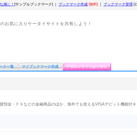
な感じ！
[サンプルブックマーク] ｜
ブックマーク作成
[無料]
｜
ブックマーク管理
[
なのお気に入りケータイサイトを共有しよう！
ーク一覧
マイブックマーク作成
アダルトサイトはこちら
貨預金・ＦＸなどの金融商品のほか、海外でも使えるVISAデビット機能付
。