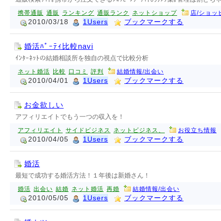
携帯通販
通販
ランキング
通販ランク
ネットショップ
店/ショッ
2010/03/18
1Users
ブックマークする
婚活ﾊﾟｰﾃｨ比較navi
ｲﾝﾀｰﾈｯﾄの結婚相談所を独自の視点で比較分析
ネット婚活
比較
口コミ
評判
結婚情報/出会い
2010/04/01
1Users
ブックマークする
お金欲しい
アフィリエイトでもう一つの収入を！
アフィリエイト
サイドビジネス
ネットビジネス、
お役立ち情報
2010/04/05
1Users
ブックマークする
婚活
最短で成功する婚活方法！１年後は新婚さん！
婚活
出会い
結婚
ネット婚活
再婚
結婚情報/出会い
2010/05/05
1Users
ブックマークする