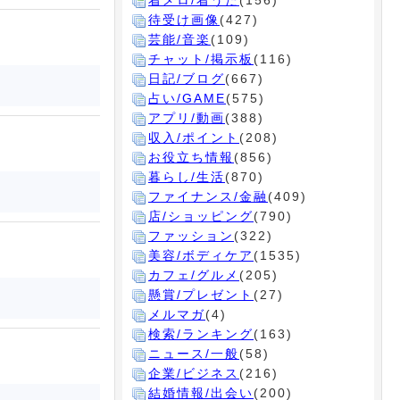
着メロ/着うた
(156)
待受け画像
(427)
芸能/音楽
(109)
チャット/掲示板
(116)
日記/ブログ
(667)
占い/GAME
(575)
アプリ/動画
(388)
収入/ポイント
(208)
お役立ち情報
(856)
暮らし/生活
(870)
ファイナンス/金融
(409)
店/ショッピング
(790)
ファッション
(322)
美容/ボディケア
(1535)
カフェ/グルメ
(205)
懸賞/プレゼント
(27)
メルマガ
(4)
検索/ランキング
(163)
ニュース/一般
(58)
企業/ビジネス
(216)
結婚情報/出会い
(200)