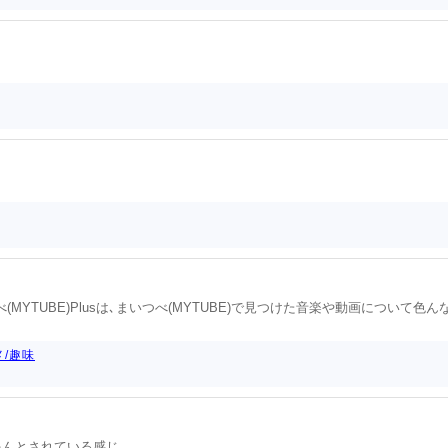
いつべ(MYTUBE)Plusは､まいつべ(MYTUBE)で見つけた音楽や動画について色ん
/趣味
ちゃんとされている感じ｡