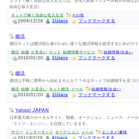
ネットで稼ぐ自由な収入生活では、管理人副業マスター＠数が自由なお
自由な収入生活）
ネットで稼ぐ自由な収入生活
その他
2009/12/28
1Users
ブックマークする
婚活
婚活ネットは婚活初心者のために様々な婚活情報を提供するためのサイ
婚活
結婚
お見合い
ネット
結婚情報サービス
結婚情報/出会い
2010/01/20
1Users
ブックマークする
婚活
婚活は手軽に携帯から始めませんか？？今はネットで結婚相手を見つけ
婚活
結婚
お見合い
ネット婚活
メール
結婚情報/出会い
2010/01/20
1Users
ブックマークする
Yahoo! JAPAN
日本最大級のポータルサイト。検索、オークション、ニュース、メール
「ライフ・エンジン」を目指していきます。
ヤフー
インターネット
オークション
メール
エンタメ/趣味
2011/07/29
4Users
ブックマークする