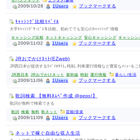
モバスクネット
エンタメ/趣味
2009/10/28
1Users
ブックマークする
ｷｬｯｼﾝｸﾞ比較ﾓﾊﾞｲﾙ
大手ｷｬｯｼﾝｸﾞｻｰﾋﾞｽを比較。初めてでも安心のｷｬｯｼﾝｯｸﾞ情報
キャッシング比較
ネットキャッシング
安心キャッシング
キャッシン
2009/11/02
1Users
ブックマークする
JRおでかけﾈｯﾄ(EZweb)
JR西日本が提供するﾓﾊﾞｲﾙｻｲﾄ｡時刻､列車運行情報など豊富なﾒﾆｭｰをご
JR西日本
JRおでかけネット
新幹線
時刻
運行情報
暮らし/生活
2009/11/06
1Users
ブックマークする
歌詞検索 【無料ﾎﾑﾍﾟ作成 @peps!】
歌詞が無料で検索できる
歌詞
検索
無料
歌ネット
芸能/音楽
2009/11/09
1Users
ブックマークする
ネットで稼ぐ自由な収入生活