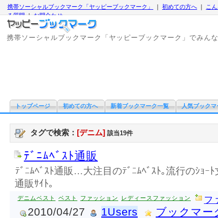
携帯ソーシャルブックマーク「ヤッピーブックマーク」
｜
初めての方へ
｜
こん
る質問
｜
お問合わせ
携帯ソーシャルブックマーク「ヤッピーブックマーク」でみん
トップページ
初めての方へ
新着ブックマーク一覧
人気ブックマ
タグで検索：
[デニム]
該当19件
ﾃﾞﾆﾑﾍﾞｽﾄ通販
ﾃﾞﾆﾑﾍﾞｽﾄ通販…大注目のﾃﾞﾆﾑﾍﾞｽﾄ｡流行のｼｮｰ
通販ｻｲﾄ｡
デニムベスト
ベスト
ファッション
レディースファッション
フ
2010/04/27
1Users
ブックマー