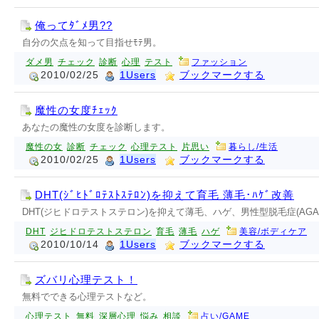
俺ってﾀﾞﾒ男??
自分の欠点を知って目指せﾓﾃ男。
ダメ男
チェック
診断
心理
テスト
ファッション
2010/02/25
1Users
ブックマークする
魔性の女度ﾁｪｯｸ
あなたの魔性の女度を診断します。
魔性の女
診断
チェック
心理テスト
片思い
暮らし/生活
2010/02/25
1Users
ブックマークする
DHT(ｼﾞﾋﾄﾞﾛﾃｽﾄｽﾃﾛﾝ)を抑えて育毛 薄毛･ﾊｹﾞ改善
DHT(ジヒドロテストステロン)を抑えて薄毛、ハゲ、男性型脱毛症(AG
DHT
ジヒドロテストステロン
育毛
薄毛
ハゲ
美容/ボディケア
2010/10/14
1Users
ブックマークする
ズバリ心理テスト！
無料でできる心理テストなど。
心理テスト
無料
深層心理
悩み
相談
占い/GAME