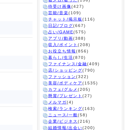
着メロ/着うた
(156)
待受け画像
(427)
芸能/音楽
(109)
チャット/掲示板
(116)
日記/ブログ
(667)
占い/GAME
(575)
アプリ/動画
(388)
収入/ポイント
(208)
お役立ち情報
(856)
暮らし/生活
(870)
ファイナンス/金融
(409)
店/ショッピング
(790)
ファッション
(322)
美容/ボディケア
(1535)
カフェ/グルメ
(205)
懸賞/プレゼント
(27)
メルマガ
(4)
検索/ランキング
(163)
ニュース/一般
(58)
企業/ビジネス
(216)
結婚情報/出会い
(200)