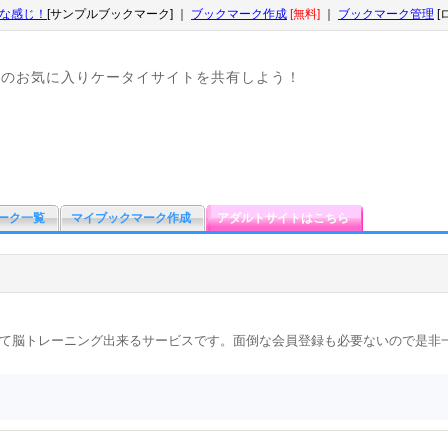
な感じ！
[サンプルブックマーク] ｜
ブックマーク作成
[無料]
｜
ブックマーク管理
[
なのお気に入りケータイサイトを共有しよう！
ーク一覧
マイブックマーク作成
アダルトサイトはこちら
て脳トレーニング出来るサービスです。面倒な会員登録も必要ないので是非