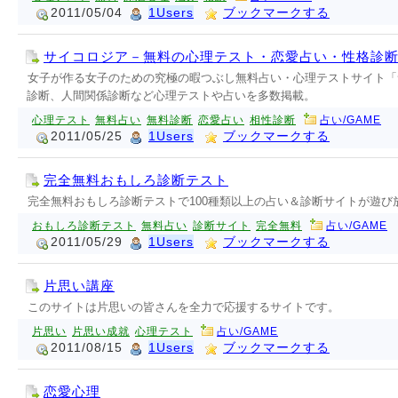
2011/05/04
1Users
ブックマークする
サイコロジア－無料の心理テスト・恋愛占い・性格診
女子が作る女子のための究極の暇つぶし無料占い・心理テストサイト「
診断、人間関係診断など心理テストや占いを多数掲載。
心理テスト
無料占い
無料診断
恋愛占い
相性診断
占い/GAME
2011/05/25
1Users
ブックマークする
完全無料おもしろ診断テスト
完全無料おもしろ診断テストで100種類以上の占い＆診断サイトが遊び
おもしろ診断テスト
無料占い
診断サイト
完全無料
占い/GAME
2011/05/29
1Users
ブックマークする
片思い講座
このサイトは片思いの皆さんを全力で応援するサイトです。
片思い
片思い成就
心理テスト
占い/GAME
2011/08/15
1Users
ブックマークする
恋愛心理