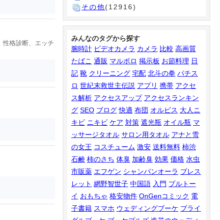
その他
(12916)
みんなのタグから探す
、性格診断、エッチ
腕時計
ビデオカメラ
カメラ
比較
高画質
たばこ
通販
マルボロ
掲示板
お節料理
日
記
靴
クリーニング
宅配
北斗の拳
パチス
ロ
世紀末救世主伝説
アプリ
携帯
アクセ
ス解析
アクセスアップ
アクセスランキン
グ
SEO
ブログ
快適
布団
オルビス
大人ニ
キビ
ニキビ
ケア
対策
遮光瓶
オイル瓶
マ
ッサージタオル
サロン用タオル
アナと雪
の女王
コスチューム
激安
送料無料
柿渋
石鹸
柿のさち
体臭
加齢臭
効果
価格
水虫
市販薬
エフゲン
シャンパンオーラ
ブレス
レット
網野智世子
中国語
入門
プルトー
イ
おもちゃ
格安物件
OnGenコミック
電
子書籍
スマホ
ウェディングブーケ
ブライ