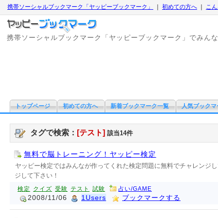
携帯ソーシャルブックマーク「ヤッピーブックマーク」
｜
初めての方へ
｜
こん
携帯ソーシャルブックマーク「ヤッピーブックマーク」でみん
トップページ
初めての方へ
新着ブックマーク一覧
人気ブックマ
タグで検索：
[テスト]
該当14件
無料で脳トレーニング！ヤッピー検定
ヤッピー検定ではみんなが作ってくれた検定問題に無料でチャレンジし
ジして下さい！
検定
クイズ
受験
テスト
試験
占い/GAME
2008/11/06
1Users
ブックマークする