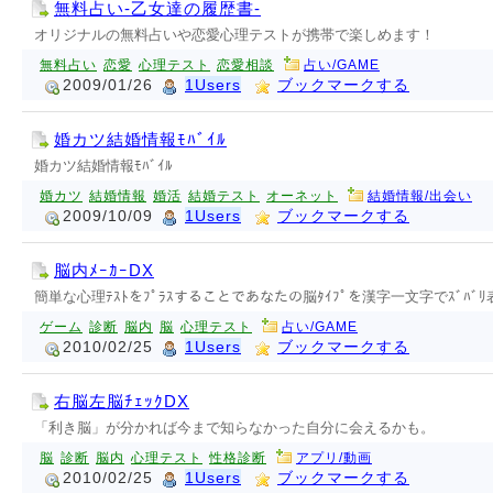
無料占い-乙女達の履歴書-
オリジナルの無料占いや恋愛心理テストが携帯で楽しめます！
無料占い
恋愛
心理テスト
恋愛相談
占い/GAME
2009/01/26
1Users
ブックマークする
婚カツ結婚情報ﾓﾊﾞｲﾙ
婚カツ結婚情報ﾓﾊﾞｲﾙ
婚カツ
結婚情報
婚活
結婚テスト
オーネット
結婚情報/出会い
2009/10/09
1Users
ブックマークする
脳内ﾒｰｶｰDX
簡単な心理ﾃｽﾄをﾌﾟﾗｽすることであなたの脳ﾀｲﾌﾟを漢字一文字でｽﾞﾊﾞ
ゲーム
診断
脳内
脳
心理テスト
占い/GAME
2010/02/25
1Users
ブックマークする
右脳左脳ﾁｪｯｸDX
「利き脳」が分かれば今まで知らなかった自分に会えるかも。
脳
診断
脳内
心理テスト
性格診断
アプリ/動画
2010/02/25
1Users
ブックマークする