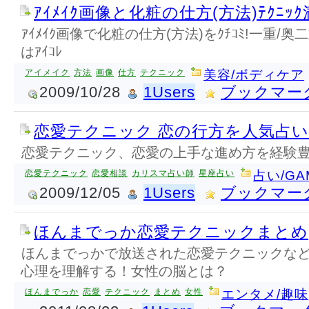
ｱｲﾒｲｸ画像と化粧の仕方(方法)ﾃｸﾆｯｸ満
ｱｲﾒｲｸ画像で化粧の仕方(方法)をｸﾁｺﾐ!一重/奥二重
はｱｲｺﾚ
アイメイク
方法
画像
仕方
テクニック
美容/ボディケア
2009/10/28
1Users
ブックマー
恋愛テクニック 恋の行方を人気占
恋愛テクニック、恋愛の上手な進め方を経験
恋愛テクニック
恋愛相談
カリスマ占い師
星座占い
占い/GA
2009/12/05
1Users
ブックマー
ほんまでっか恋愛テクニックまとめ
ほんまでっかで放送された恋愛テクニックな
心理を理解する！女性の脳とは？
ほんまでっか
恋愛
テクニック
まとめ
女性
エンタメ/趣味