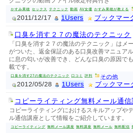
クニックの動画ファイル限定特典付き
かすみ果穂
セックス
テクニック
動画
AV女優
かすみ果穂が教える
2011/12/17
1Users
ブックマー
口臭を消す２７の魔法のテクニック
「口臭を消す２７の魔法のテクニック」はメ
がついた、返金保証のある口臭改善マニュア
に息の匂いが改善でき、どんな口臭の原因で
載です。
口臭を消す27の魔法のテクニック
口コミ
評判
その他
2012/05/28
1Users
ブックマー
コピーライティング無料メール通信
コピーライティングにおけるスキルアップや
ル通信講座として情報をご紹介しています。
コピーライティング
無料メール講座
無料講座
無料メール
無料配信