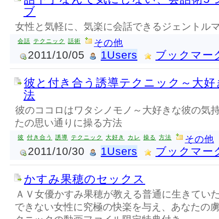
ブ
女性と気軽に、気楽に会話できるジェントル
会話
テクニック
話術
その他
2011/10/05
1Users
ブックマー
彼と付き合う誘導テクニック～大好
法
彼のココロはワタシノモノ～大好きな彼の気
たの思い通りに操る方法
彼
付き合う
誘導
テクニック
大好き
カレ
操る
方法
その他
2011/10/30
1Users
ブックマー
かすみ果穂のセックス
ＡＶ女優かすみ果穂が教える普通に生きてい
できない女性に究極の快楽を与え、あなたの