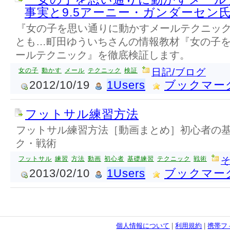
事実と9.5アーニー・ガンダーセン
『女の子を思い通りに動かすメールテクニッ
とも…町田ゆういちさんの情報教材『女の子
ールテクニック』を徹底検証します。
女の子
動かす
メール
テクニック
検証
日記/ブログ
2012/10/19
1Users
ブックマー
フットサル練習方法
フットサル練習方法［動画まとめ］初心者の
ク・戦術
フットサル
練習
方法
動画
初心者
基礎練習
テクニック
戦術
2013/02/10
1Users
ブックマー
個人情報について
|
利用規約
|
携帯フ