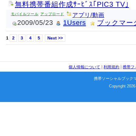
無料携帯番組作成ｻｰﾋﾞｽ｢PIC3 TV｣
モバイルツール
アップロード
アプリ/動画
2009/05/23
1Users
ブックマー
1
2
3
4
5
Next >>
個人情報について
|
利用規約
|
携帯フ
携帯ソーシャルブック
Copyright 2026