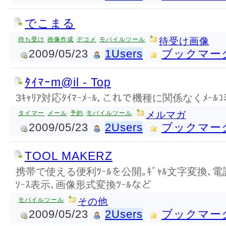
でこまる
待ち受け
画像作成
デコメ
モバイルツール
待受け画像
2009/05/23
1Users
ブックマー
ﾀｲﾏｰm@il - Top
3ｷｬﾘｱ対応ﾀｲﾏｰﾒｰﾙ､これで機種に関係なくﾒｰﾙｺﾐｭﾆ
タイマー
メール
予約
モバイルツール
メルマガ
2009/05/23
2Users
ブックマー
TOOL MAKERZ
携帯で使える便利ﾂｰﾙを公開｡ｷﾞｬﾙ文字変換､
ｿｰｽ表示､画像形式変換ﾂｰﾙなど
モバイルツール
その他
2009/05/23
2Users
ブックマー