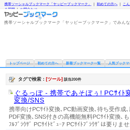
携帯ソーシャルブックマーク「ヤッピーブックマーク」
｜
初めての方へ
｜
こん
る質問
｜
お問合わせ
携帯ソーシャルブックマーク「ヤッピーブックマーク」でみん
トップページ
初めての方へ
新着ブックマーク一覧
人気ブックマ
タグで検索：
[ツール]
該当200件
ぐるっぽ - 携帯であそぼぅ! PCｻｲﾄ
変換/SNS
携帯向けPCｻｲﾄ変換､PC動画変換､待ち受作成､
PDF変換､SNS付きの高機能無料PCｻｲﾄ変換､も
ﾌﾙﾌﾞﾗｳｻﾞ PCｻｲﾄﾋﾞｭｰｱ PCｻｲﾄﾌﾞﾗｳｻﾞは要りま