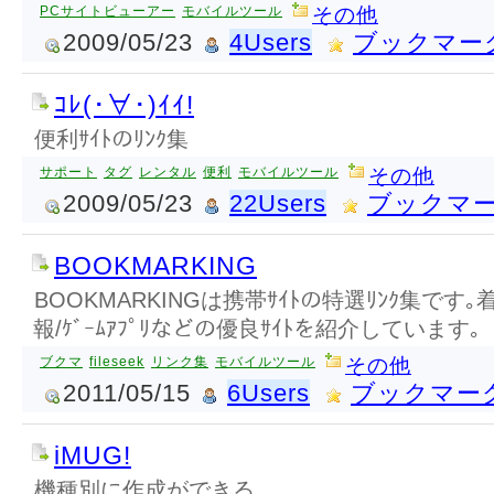
PCサイトビューアー
モバイルツール
その他
2009/05/23
4Users
ブックマー
ｺﾚ(･∀･)ｲｲ!
便利ｻｲﾄのﾘﾝｸ集
サポート
タグ
レンタル
便利
モバイルツール
その他
2009/05/23
22Users
ブックマ
BOOKMARKING
BOOKMARKINGは携帯ｻｲﾄの特選ﾘﾝｸ集です
報/ｹﾞｰﾑｱﾌﾟﾘなどの優良ｻｲﾄを紹介しています｡
ブクマ
fileseek
リンク集
モバイルツール
その他
2011/05/15
6Users
ブックマー
iMUG!
機種別に作成ができる