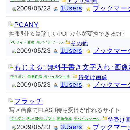
モバイル
ツール
YOUTUBE
アプリ/動画
2009/05/23
1Users
ブックマー
PCANY
携帯ｻｲﾄでは珍しいPDFﾌｧｲﾙが変換できるｻｲﾄ
PCサイト変換
モバイルツール
その他
2009/05/23
1Users
ブックマー
もじまる::無料手書き文字入れ･画像加
待ち受け
画像作成
モバイルツール
待受け画像
2009/05/23
1Users
ブックマー
フラッチ
写メ画像でFLASH待ち受けが作れるサイト
待ち受け
FLASH待ち受け
画像作成
モバイルツール
待受け
2009/05/23
3Users
ブックマー