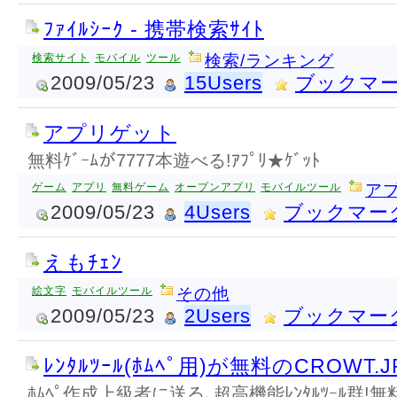
ﾌｧｲﾙｼｰｸ - 携帯検索ｻｲﾄ
検索サイト
モバイル
ツール
検索/ランキング
2009/05/23
15Users
ブックマ
アプリゲット
無料ｹﾞｰﾑが7777本遊べる!ｱﾌﾟﾘ★ｹﾞｯﾄ
ゲーム
アプリ
無料ゲーム
オープンアプリ
モバイルツール
アプ
2009/05/23
4Users
ブックマー
えもﾁｪﾝ
絵文字
モバイルツール
その他
2009/05/23
2Users
ブックマー
ﾚﾝﾀﾙﾂｰﾙ(ﾎﾑﾍﾟ用)が無料のCROWT.J
ﾎﾑﾍﾟ作成上級者に送る､超高機能ﾚﾝﾀﾙﾂｰﾙ群!