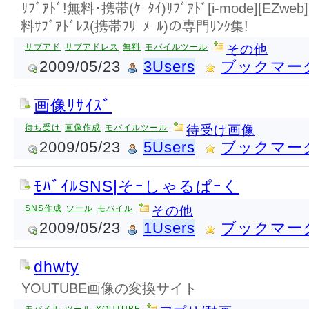
ｻﾌﾞｱﾄﾞ!無料･携帯(ｹｰﾀｲ)ｻﾌﾞｱﾄﾞ[i-mode][EZweb
料ｻﾌﾞｱﾄﾞﾚｽ(携帯ﾌﾘｰﾒｰﾙ)の専門ﾘﾝｸ集!
サブアド
サブアドレス
無料
モバイルツール
その他
2009/05/23
3Users
ブックマー
画像ﾘｻｲｽﾞ
待ち受け
画像作成
モバイルツール
待受け画像
2009/05/23
5Users
ブックマー
ﾓﾊﾞｲﾙSNS|そｰしゃるぱｰく
SNS作成
ツール
モバイル
その他
2009/05/23
1Users
ブックマー
dhwty
YOUTUBE画像の変換サイト