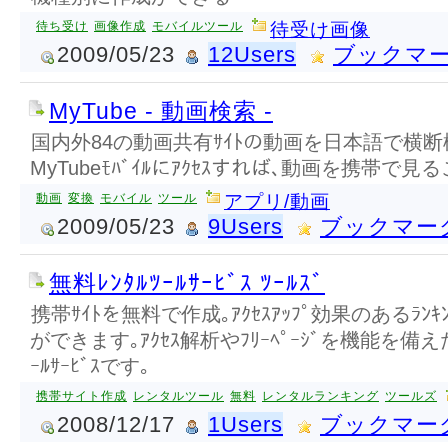
待ち受け
画像作成
モバイルツール
待受け画像
2009/05/23
12Users
ブックマ
MyTube - 動画検索 -
国内外84の動画共有ｻｲﾄの動画を日本語で横断
MyTubeﾓﾊﾞｲﾙにｱｸｾｽすれば､動画を携帯で見
動画
変換
モバイル
ツール
アプリ/動画
2009/05/23
9Users
ブックマー
無料ﾚﾝﾀﾙﾂｰﾙｻｰﾋﾞｽ ﾂｰﾙｽﾞ
携帯ｻｲﾄを無料で作成｡ｱｸｾｽｱｯﾌﾟ効果のあるﾗﾝｷ
ができます｡ｱｸｾｽ解析やﾌﾘｰﾍﾟｰｼﾞを機能を備えた､ｻ
ｰﾙｻｰﾋﾞｽです｡
携帯サイト作成
レンタルツール
無料
レンタルランキング
ツールズ
2008/12/17
1Users
ブックマー