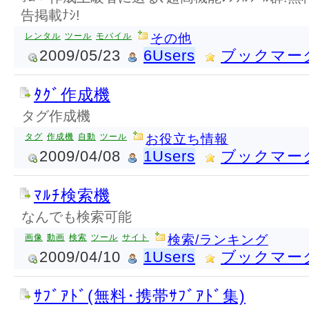
告掲載ﾅｼ!
レンタル
ツール
モバイル
その他
2009/05/23
6Users
ブックマー
ﾀｸﾞ作成機
タグ作成機
タグ
作成機
自動
ツール
お役立ち情報
2009/04/08
1Users
ブックマー
ﾏﾙﾁ検索機
なんでも検索可能
画像
動画
検索
ツール
サイト
検索/ランキング
2009/04/10
1Users
ブックマー
ｻﾌﾞｱﾄﾞ(無料･携帯ｻﾌﾞｱﾄﾞ集)