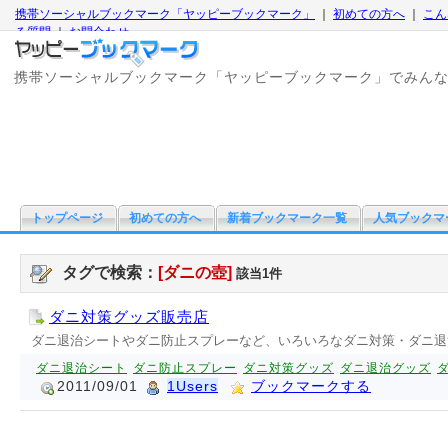
携帯ソーシャルブックマーク「ヤッピーブックマーク」
｜
初めての方へ
｜
こん
る質問
｜
お問合わせ
携帯ソーシャルブックマーク「ヤッピーブックマーク」でみん
トップページ
初めての方へ
新着ブックマーク一覧
人気ブックマ
タグで検索：
[ダニの壺]
該当1件
ダニ対策グッズ販売店
ダニ退治シートやダニ防止スプレーなど、いろいろなダニ対策・ダニ退
ダニ退治シート
ダニ防止スプレー
ダニ対策グッズ
ダニ退治グッズ
2011/09/01
1Users
ブックマークする