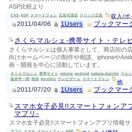
ASP比較より
CAS
ASP
スマートフォン
広告代理店
クリック広告
収入/ポ
2011/04/06
1Users
ブックマー
さくらマルシェ-携帯サイト・テレビ
さくらマルシェは個人事業として、商店街の
向けホームページの制作や相談、iphoneやAnd
画・開発を中心に活動しています。
さくらマルシェ
携帯サイト
iphone
android
sakura-marche
マル
桜井甲一郎
桜井
koichiro
テレビゲーム
スマートフォン
他
2011/07/20
1Users
ブックマー
スマホ女子必見!!スマートフォンア
マプリ-
スマホ女子必見!!スマートフォンアプリ情報サ
アプリ
スマホ
スマートフォン
APP