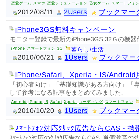
恋愛ゲーム
スマホ
恋愛シミュレーション
乙女ゲーム
スマートフォ
2012/08/11
2Users
ブックマー
iPhone3GS無料キャンペーン
モニター登録で最新のiPhone3GS 32Ｇの
iPhone
スマートフォン
3G
暮らし/生活
2010/06/21
1Users
ブックマー
iPhone/Safari、Xperia・IS/An
「初心者向け」「基礎知識がある方向け」「
して参考になる記事をまとめてみました。
Android
iPhone
IS
Safari
Xperia
コーディング
スマートフォン
2010/10/20
1Users
ブックマー
ｽﾏｰﾄﾌｫﾝ対応ｸﾘｯｸ広告ならCAS - 
ｽﾏｰﾄﾌｫﾝ対応のｸﾘｯｸ広告ならCAS｡単価激高のｸ