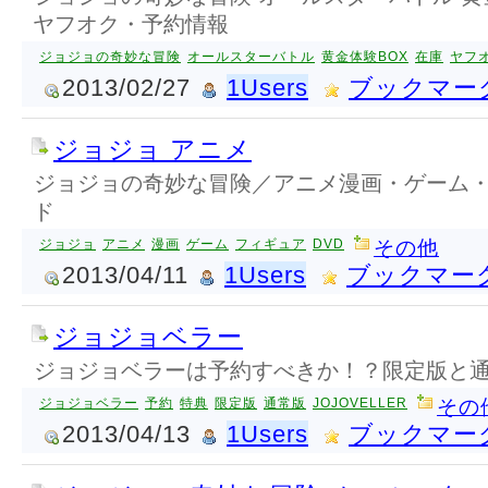
ヤフオク・予約情報
ジョジョの奇妙な冒険
オールスターバトル
黄金体験BOX
在庫
ヤフ
2013/02/27
1Users
ブックマー
ジョジョ アニメ
ジョジョの奇妙な冒険／アニメ漫画・ゲーム・
ド
ジョジョ
アニメ
漫画
ゲーム
フィギュア
DVD
その他
2013/04/11
1Users
ブックマー
ジョジョベラー
ジョジョベラーは予約すべきか！？限定版と
ジョジョベラー
予約
特典
限定版
通常版
JOJOVELLER
その
2013/04/13
1Users
ブックマー