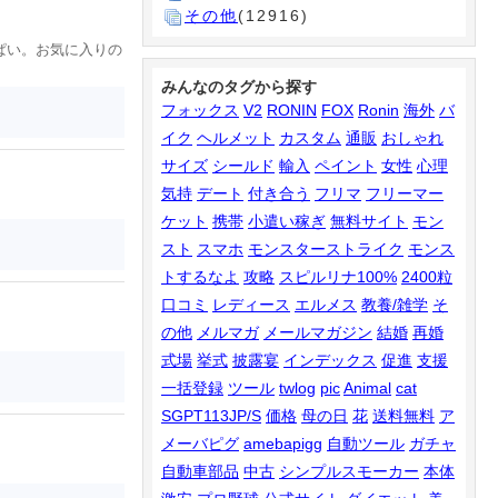
その他
(12916)
ぱい。お気に入りの
みんなのタグから探す
フォックス
V2
RONIN
FOX
Ronin
海外
バ
イク
ヘルメット
カスタム
通販
おしゃれ
サイズ
シールド
輸入
ペイント
女性
心理
気持
デート
付き合う
フリマ
フリーマー
ケット
携帯
小遣い稼ぎ
無料サイト
モン
スト
スマホ
モンスターストライク
モンス
トするなよ
攻略
スピルリナ100%
2400粒
口コミ
レディース
エルメス
教養/雑学
そ
の他
メルマガ
メールマガジン
結婚
再婚
式場
挙式
披露宴
インデックス
促進
支援
一括登録
ツール
twlog
pic
Animal
cat
SGPT113JP/S
価格
母の日
花
送料無料
ア
メーバピグ
amebapigg
自動ツール
ガチャ
自動車部品
中古
シンプルスモーカー
本体