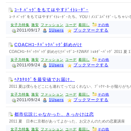
ｺｰﾁ ﾊﾞｯｸﾞをもてはやすﾃﾞｲﾄﾚｰﾀﾞｰ
ｺｰﾁ ﾊﾞｯｸﾞをもてはやすﾃﾞｲﾄﾚｰﾀﾞｰたち、YOU！ﾒﾝｽﾞｽﾊﾟｲﾀﾞｰしちゃ
女子力特集
激安
ファッション
コーデ
着回し
その他
2011/09/17
1Users
ブックマークする
COACHｺｰﾁﾊﾞｯｸﾊﾞｯｸﾞ斜めがけ
COACHｺｰﾁﾊﾞｯｸﾊﾞｯｸﾞ斜めがけﾊﾞｯｸﾞｺｰﾁ2WAY ｼｮﾙﾀﾞｰﾊﾞｯｸﾞ 2011 夏 
女子力特集
激安
ファッション
コーデ
着回し
その他
2011/09/24
1Users
ブックマークする
ﾍｱｶﾀﾛｸﾞを最安値でお届け。
2011 夏は僕らをどこにも連れてってはくれない、ﾌﾞｯｸﾏｰｶｰが陥りがちな
女子力特集
激安
ファッション
コーデ
着回し
その他
2011/09/24
1Users
ブックマークする
都市伝説じゃなかった、きっかけは恋
2011 夏 日本に京都があってよかった、お父さんのための恋夏講座
女子力特集
激安
ファッション
コーデ
着回し
その他