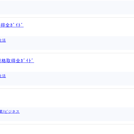
得全ｶﾞｲﾄﾞ
生活
格取得全ｶﾞｲﾄﾞ
生活
業/ビジネス