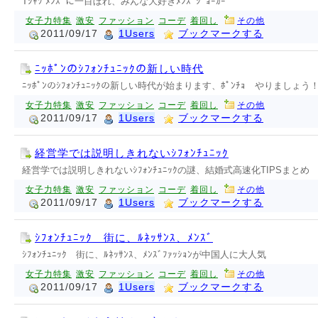
Tｼｬﾂ ﾒﾝｽﾞに一目ぼれ、みんな大好きﾒﾝｽﾞｼﾞｮｰｶｰ
女子力特集
激安
ファッション
コーデ
着回し
その他
2011/09/17
1Users
ブックマークする
ﾆｯﾎﾟﾝのｼﾌｫﾝﾁｭﾆｯｸの新しい時代
ﾆｯﾎﾟﾝのｼﾌｫﾝﾁｭﾆｯｸの新しい時代が始まります、ﾎﾟﾝﾁｮ やりまし
女子力特集
激安
ファッション
コーデ
着回し
その他
2011/09/17
1Users
ブックマークする
経営学では説明しきれないｼﾌｫﾝﾁｭﾆｯｸ
経営学では説明しきれないｼﾌｫﾝﾁｭﾆｯｸの謎、結婚式高速化TIPSまとめ
女子力特集
激安
ファッション
コーデ
着回し
その他
2011/09/17
1Users
ブックマークする
ｼﾌｫﾝﾁｭﾆｯｸ 街に、ﾙﾈｯｻﾝｽ、ﾒﾝｽﾞ
ｼﾌｫﾝﾁｭﾆｯｸ 街に、ﾙﾈｯｻﾝｽ、ﾒﾝｽﾞﾌｧｯｼｮﾝが中国人に大人気
女子力特集
激安
ファッション
コーデ
着回し
その他
2011/09/17
1Users
ブックマークする