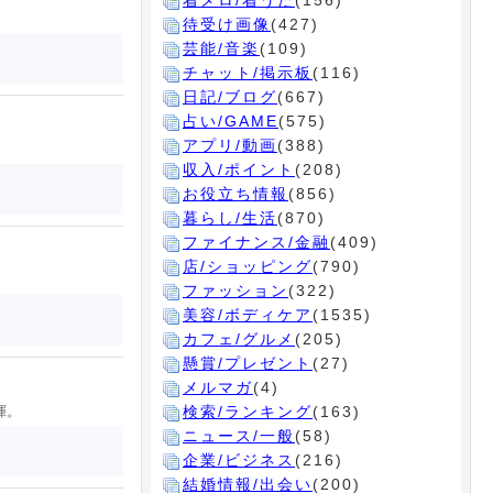
着メロ/着うた
(156)
待受け画像
(427)
芸能/音楽
(109)
チャット/掲示板
(116)
日記/ブログ
(667)
占い/GAME
(575)
アプリ/動画
(388)
収入/ポイント
(208)
お役立ち情報
(856)
暮らし/生活
(870)
ファイナンス/金融
(409)
店/ショッピング
(790)
ファッション
(322)
美容/ボディケア
(1535)
カフェ/グルメ
(205)
懸賞/プレゼント
(27)
メルマガ
(4)
揮。
検索/ランキング
(163)
ニュース/一般
(58)
企業/ビジネス
(216)
結婚情報/出会い
(200)