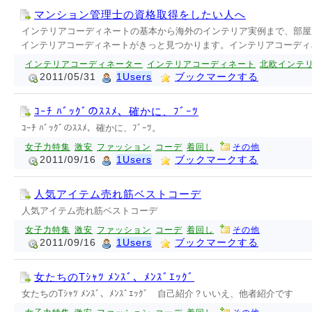
マンション管理士の資格取得をしたい人へ
インテリアコーディネートの基本から海外のインテリア実例まで、部屋
インテリアコーディネートがきっと見つかります。インテリアコーディ
インテリアコーディネーター
インテリアコーディネート
北欧インテ
2011/05/31
1Users
ブックマークする
ｺｰﾁ ﾊﾞｯｸﾞのｽｽﾒ、確かに、ﾌﾞｰﾂ
ｺｰﾁ ﾊﾞｯｸﾞのｽｽﾒ、確かに、ﾌﾞｰﾂ。
女子力特集
激安
ファッション
コーデ
着回し
その他
2011/09/16
1Users
ブックマークする
人気アイテム売れ筋ベストコーデ
人気アイテム売れ筋ベストコーデ
女子力特集
激安
ファッション
コーデ
着回し
その他
2011/09/16
1Users
ブックマークする
女たちのTｼｬﾂ ﾒﾝｽﾞ、ﾒﾝｽﾞｴｯｸﾞ
女たちのTｼｬﾂ ﾒﾝｽﾞ、ﾒﾝｽﾞｴｯｸﾞ 自己紹介？いいえ、他者紹介です