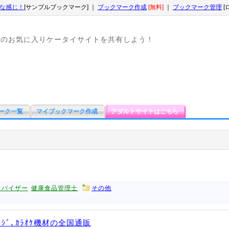
な感じ！
[サンプルブックマーク] ｜
ブックマーク作成
[無料]
｜
ブックマーク管理
[
なのお気に入りケータイサイトを共有しよう！
ーク一覧
マイブックマーク作成
アダルトサイトはこちら
ドバイザー
健康食品管理士
その他
ﾃｰｼﾞ､ｶﾗｵｹ機材の全国通販