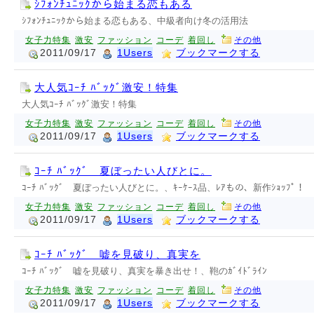
ｼﾌｫﾝﾁｭﾆｯｸから始まる恋もある
ｼﾌｫﾝﾁｭﾆｯｸから始まる恋もある、中級者向け冬の活用法
女子力特集
激安
ファッション
コーデ
着回し
その他
2011/09/17
1Users
ブックマークする
大人気ｺｰﾁ ﾊﾞｯｸﾞ激安！特集
大人気ｺｰﾁ ﾊﾞｯｸﾞ激安！特集
女子力特集
激安
ファッション
コーデ
着回し
その他
2011/09/17
1Users
ブックマークする
ｺｰﾁ ﾊﾞｯｸﾞ 夏ぼったい人びとに。
ｺｰﾁ ﾊﾞｯｸﾞ 夏ぼったい人びとに。、ｷｰｹｰｽ品、ﾚｱもの、新作ｼｮｯﾌﾟ！
女子力特集
激安
ファッション
コーデ
着回し
その他
2011/09/17
1Users
ブックマークする
ｺｰﾁ ﾊﾞｯｸﾞ 嘘を見破り、真実を
ｺｰﾁ ﾊﾞｯｸﾞ 嘘を見破り、真実を暴き出せ！、鞄のｶﾞｲﾄﾞﾗｲﾝ
女子力特集
激安
ファッション
コーデ
着回し
その他
2011/09/17
1Users
ブックマークする