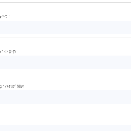
いなYO！
17439 新作
ﾍｱｶﾀﾛｸﾞ関連