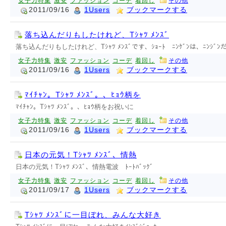
女子力特集
激安
ファッション
コーデ
着回し
その他
2011/09/16
1Users
ブックマークする
落ち込んだりもしたけれど、Tｼｬﾂ ﾒﾝｽﾞ
落ち込んだりもしたけれど、Tｼｬﾂ ﾒﾝｽﾞです、ｼｮｰﾄ ﾆﾝｹﾞﾝは、ﾆﾝｼ
女子力特集
激安
ファッション
コーデ
着回し
その他
2011/09/16
1Users
ブックマークする
ﾏｲﾁｬﾝ。Tｼｬﾂ ﾒﾝｽﾞ。、ﾋｮｳ柄を
ﾏｲﾁｬﾝ。Tｼｬﾂ ﾒﾝｽﾞ。、ﾋｮｳ柄をお祝いに
女子力特集
激安
ファッション
コーデ
着回し
その他
2011/09/16
1Users
ブックマークする
日本の元気！Tｼｬﾂ ﾒﾝｽﾞ、情熱
日本の元気！Tｼｬﾂ ﾒﾝｽﾞ、情熱電波 ﾄｰﾄﾊﾞｯｸﾞ
女子力特集
激安
ファッション
コーデ
着回し
その他
2011/09/17
1Users
ブックマークする
Tｼｬﾂ ﾒﾝｽﾞに一目ぼれ、みんな大好き