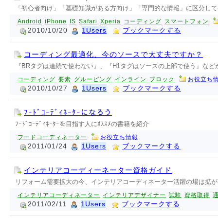
「初心者向け」「基礎知識がある方向け」「専門的な情報」に区分して
Android
iPhone
IS
Safari
Xperia
コーディング
スマートフォン
2010/10/20
1Users
ブックマークする
コーディング最適化、今のソースで大丈夫ですか？
『BRタグは連続で使わない』、『H1タグはソースの上部で使う』な
コーディング
要素
グルーピング
インライン
ブロック
お役立ち
2010/10/27
1Users
ブックマークする
ﾌｰﾄﾞｺｰﾃﾞｨﾈｰﾀｰになろう
ﾌｰﾄﾞｺｰﾃﾞｨﾈｰﾀｰを目指す人にｵｽｽﾒの書籍を紹介
フードコーディネーター
お役立ち情報
2011/01/24
1Users
ブックマークする
インテリアコーディーネーター資格ガイド
リフォーム需要拡大の今、インテリアコーディネーター活躍の場は拡が
インテリアコーディネーター
インテリアデザイナー
試験
資格取得
2011/02/11
1Users
ブックマークする