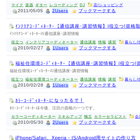
マイク
楽器
ギター
レコーディング
DJ
店/ショッピング
2011/05/05
2Users
ブックマークする
ｲﾝﾃﾘｱｺｰﾃﾞｨﾈｰﾀｰ【通信講座･講習情報】|役立つ!資格取
ｲﾝﾃﾘｱｺｰﾃﾞｨﾈｰﾀｰの通信講座･講習情報
役立つ
インテリアコーディネーター
通信講座
情報
講習
暮らし/
2010/02/27
1Users
ブックマークする
福祉住環境ｺｰﾃﾞｨﾈｰﾀｰ【通信講座･講習情報】|役立つ!資
福祉住環境ｺｰﾃﾞｨﾈｰﾀｰの通信講座･講習情報
役立つ
福祉住環境コーディネーター
通信講座
情報
講習
暮らし/
2010/02/28
1Users
ブックマークする
ｶﾗｰｺｰﾃﾞｨﾈｰﾀｰになったるで！
ｶﾗｰｺｰﾃﾞｨﾈｰﾀｰは今後、注目の資格の一つです。
カラーコーディネーター
スキルアップ
独立
カラーセラピスト
企
2010/05/30
2Users
ブックマークする
iPhone/Safari、Xperia・IS/Android用サイトの作り方