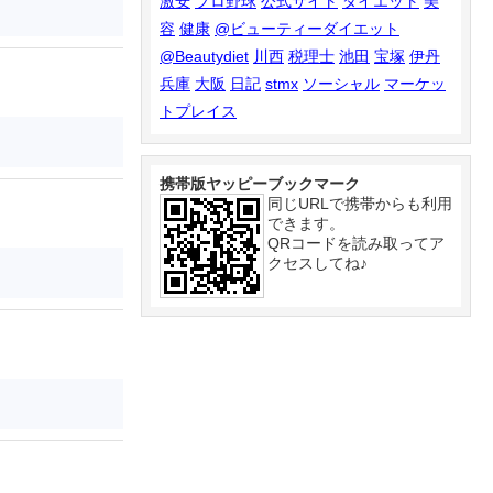
激安
プロ野球
公式サイト
ダイエット
美
容
健康
@ビューティーダイエット
@Beautydiet
川西
税理士
池田
宝塚
伊丹
兵庫
大阪
日記
stmx
ソーシャル
マーケッ
トプレイス
携帯版ヤッピーブックマーク
同じURLで携帯からも利用
できます。
QRコードを読み取ってア
クセスしてね♪