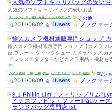
人気のソフトキャリバッグの安いお
人気のソフトキャリバッグの安いお店
スーツケース、旅行用品、トラベルグッズ
その他
2011/08/02
1Users
ブックマー
輸入カメラ機材通販専門ショップ 
輸入カメラ機材通販専門ショップ【カメラフレ
台,プレート,クイックシュー,カメラバッグ,カ
プ,レンズアダプターなどカメラ用品・機材を
す。
カメラ機材
一脚
三脚
雲台
ハンドメイド
ケース
通販
店/シ
2011/08/09
1Users
ブックマー
3.1 Phillip Lim：フィリップリム"Lyn
イナスファビットファーiPadケースA
ランドバッグ専門店 isl.