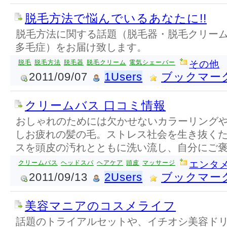
脱毛方法で悩んでいるあなたに!!
脱毛方法に関する話題（脱毛器・脱毛クリー
多毛症）をお届け致します。
脱毛
脱毛方法
脱毛器
脱毛クリーム
電気シェーバー
その他
2011/09/07
1Users
ブックマー
クリームバス 口コミ情報
おしゃれのためには欠かせないカラーリング
しお疲れの髪の毛。ストレス社会を生き抜く
スを頭皮の汚れとともに洗い流し、自分にご
クリームバス
ヘッドスパ
ヘアケア
頭皮
マッサージ
エンタメ
2011/09/13
2Users
ブックマー
美容マニアのコスメライフ
話題のトライアルセットや、イチオシ美容ド