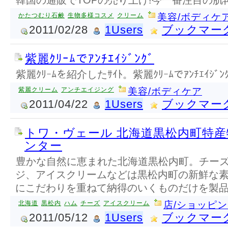
韓国の通販でTOPの売り上げ!今一番注目の肌再
かたつむり石鹸
生物多様コスメ
クリーム
美容/ボディケ
2011/02/28
1Users
ブックマー
紫麗ｸﾘｰﾑでｱﾝﾁｴｲｼﾞﾝｸﾞ
紫麗ｸﾘｰﾑを紹介したｻｲﾄ。紫麗ｸﾘｰﾑでｱﾝﾁｴｲｼﾞ
紫麗クリーム
アンチエイジング
美容/ボディケア
2011/04/22
1Users
ブックマー
トワ・ヴェール 北海道黒松内町特
ンター
豊かな自然に恵まれた北海道黒松内町。チー
ジ、アイスクリームなどは黒松内町の新鮮な
にこだわりを重ねて納得のいくものだけを製
北海道
黒松内
ハム
チーズ
アイスクリーム
店/ショッピ
2011/05/12
1Users
ブックマー