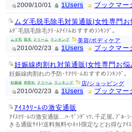
2009/10/01
1Users
ブックマー
ムダ毛脱毛除毛対策通販|女性専門
ﾑﾀﾞ毛脱毛除毛ｸﾘｰﾑｱｲﾃﾑおすすめﾗﾝｷﾝｸﾞ。
ムダ毛
脱毛
クリーム
ランキング
美容/ボディケア
2010/02/23
1Users
ブックマー
妊娠線肉割れ対策通販|女性専門お
妊娠線肉割れの予防･ｹｱｸﾘｰﾑおすすめﾗﾝｷﾝｸﾞ。
妊娠線
肉割れ
クリーム
ランキング
店/ショッピング
2010/02/23
1Users
ブックマー
ｱｲｽｸﾘｰﾑの激安通販
ｱｲｽｸﾘｰﾑの激安通販…ﾊｰｹﾞﾝﾀﾞｯﾂ､千疋屋､ﾌﾞ
きる通販ｻｲﾄ!送料無料やﾈｯﾄ限定などお得なｱｲｽｸ