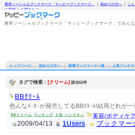
携帯ソーシャルブックマーク「ヤッピーブックマーク」
｜
初めての方へ
｜
こん
る質問
｜
お問合わせ
携帯ソーシャルブックマーク「ヤッピーブックマーク」でみん
トップページ
初めての方へ
新着ブックマーク一覧
人気ブックマ
タグで検索：
[クリーム]
該当62件
BBｸﾘｰﾑ
色んなﾒｰｶｰが発売してるBBｸﾘｰﾑ!結局どれが
BBクリーム
ランキング
人気
ハンスキン
美容/ボディケ
2009/04/13
1Users
ブックマー