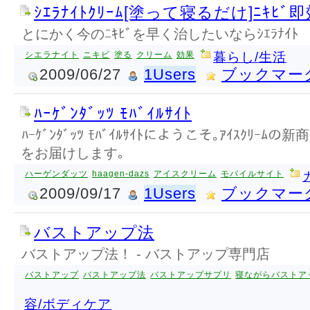
ｼｴﾗﾅｲﾄｸﾘｰﾑ[塗って寝るだけ]ﾆｷﾋﾞ即
とにかく今のﾆｷﾋﾞを早く治したいならｼｴﾗﾅｲﾄ
シエラナイト
ニキビ
塗る
クリーム
効果
暮らし/生活
2009/06/27
1Users
ブックマー
ﾊｰｹﾞﾝﾀﾞｯﾂ ﾓﾊﾞｲﾙｻｲﾄ
ﾊｰｹﾞﾝﾀﾞｯﾂ ﾓﾊﾞｲﾙｻｲﾄにようこそ｡ｱｲｽｸﾘｰﾑの新
をお届けします｡
ハーゲンダッツ
haagen-dazs
アイスクリーム
モバイルサイト
2009/09/17
1Users
ブックマー
バストアップ法
バストアップ法！ - バストアップ専門店
バストアップ
バストアップ法
バストアップサプリ
寝ながらバストア
容/ボディケア