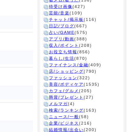
着メロ/着うた
(156)
待受け画像
(427)
芸能/音楽
(109)
チャット/掲示板
(116)
日記/ブログ
(667)
占い/GAME
(575)
アプリ/動画
(388)
収入/ポイント
(208)
お役立ち情報
(856)
暮らし/生活
(870)
ファイナンス/金融
(409)
店/ショッピング
(790)
ファッション
(322)
美容/ボディケア
(1535)
カフェ/グルメ
(205)
懸賞/プレゼント
(27)
メルマガ
(4)
検索/ランキング
(163)
ニュース/一般
(58)
企業/ビジネス
(216)
結婚情報/出会い
(200)