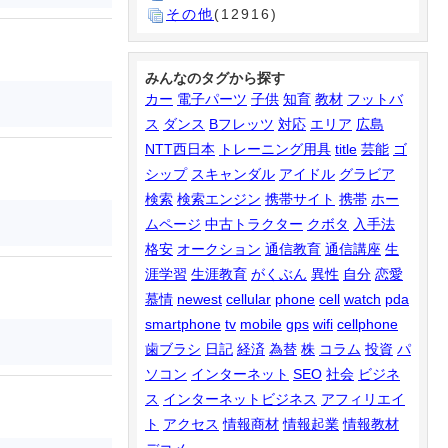
その他
(12916)
みんなのタグから探す
カー
電子パーツ
子供
知育
教材
フットバ
ス
ダンス
Bフレッツ
対応
エリア
広島
NTT西日本
トレーニング用具
title
芸能
ゴ
シップ
スキャンダル
アイドル
グラビア
検索
検索エンジン
携帯サイト
携帯
ホー
ムページ
中古トラクター
クボタ
入手法
格安
オークション
通信教育
通信講座
生
涯学習
生涯教育
がくぶん
異性
自分
恋愛
慕情
newest
cellular
phone
cell
watch
pda
smartphone
tv
mobile
gps
wifi
cellphone
歯ブラシ
日記
経済
為替
株
コラム
投資
パ
ソコン
インターネット
SEO
社会
ビジネ
ス
インターネットビジネス
アフィリエイ
ト
アクセス
情報商材
情報起業
情報教材