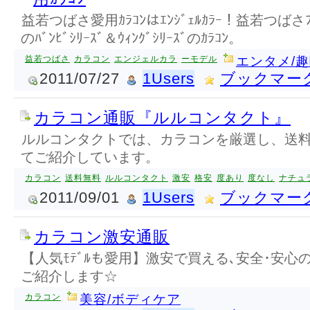
益若つばさ愛用ｶﾗｺﾝはｴﾝｼﾞｪﾙｶﾗｰ！益若つばさﾌﾟﾛﾃ
のﾊﾞﾝﾋﾞｼﾘｰｽﾞ＆ｳｨﾝｸﾞｼﾘｰｽﾞのｶﾗｺﾝ。
益若つばさ
カラコン
エンジェルカラ
ーモデル
エンタメ/
2011/07/27
1Users
ブックマー
カラコン通販『ルルコンタクト』
ルルコンタクトでは、カラコンを厳選し、送
てご紹介しています。
カラコン
送料無料
ルルコンタクト
激安
格安
度あり
度なし
ナチュ
2011/09/01
1Users
ブックマー
カラコン激安通販
【人気ﾓﾃﾞﾙも愛用】激安で買える､安全･安心の
ご紹介します☆
カラコン
美容/ボディケア