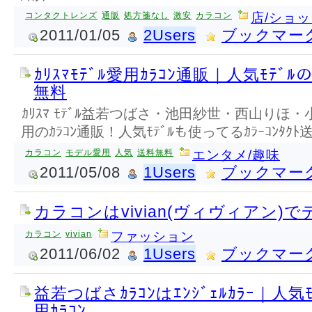
コンタクトレンズ
通販
処方箋なし
激安
カラコン
店/ショ
2011/01/05
2Users
ブックマー
ｶﾘｽﾏﾓﾃﾞﾙ愛用ｶﾗｺﾝ通販｜人気ﾓﾃﾞﾙの
無料
ｶﾘｽﾏ ﾓﾃﾞﾙ益若つばさ・池田紗世・西山りほ
用のｶﾗｺﾝ通販！人気ﾓﾃﾞﾙも使ってるｶﾗｰｺﾝﾀｸ
カラコン
モデル愛用
人気
送料無料
エンタメ/趣味
2011/05/08
1Users
ブックマー
カラコンはvivian(ヴィヴィアン)で
カラコン
vivian
ファッション
2011/06/02
1Users
ブックマー
益若つばさｶﾗｺﾝはｴﾝｼﾞｪﾙｶﾗｰ｜人
用ｶﾗｺﾝ