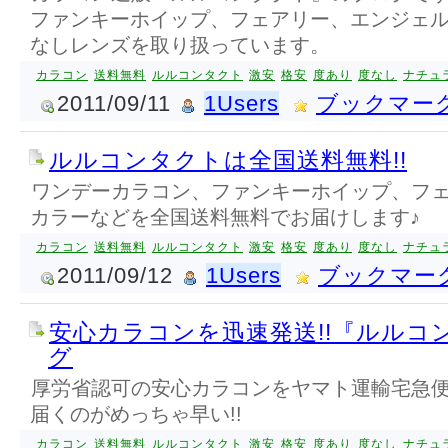
ファンキーホイップ、フェアリー、エンジェ
なしレンズを取り扱っています。
カラコン
送料無料
ルルコンタクト
激安
格安
度あり
度なし
ナチュ
2011/09/11
1Users
ブックマー
ルルコンタクトは全国送料無料!!
ワンデーカラコン、ファンキーホイップ、フ
カラーなどを全国送料無料でお届けします♪
カラコン
送料無料
ルルコンタクト
激安
格安
度あり
度なし
ナチュ
2011/09/12
1Users
ブックマー
安心カラコンを迅速発送!!『ルルコ
グ
厚労省認可の安心カラコンをヤマト運輸宅急便
届くのがめっちゃ早い!!
カラコン
送料無料
ルルコンタクト
激安
格安
度あり
度なし
ナチュ