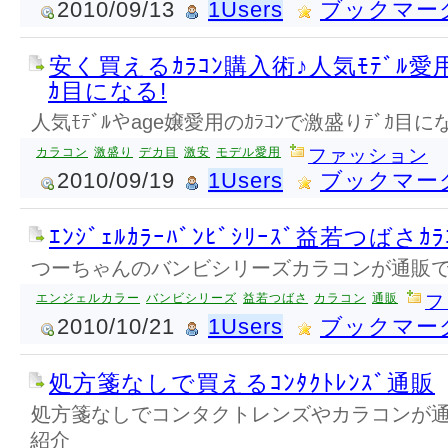
2010/09/13
1Users
ブックマー
安く買えるｶﾗｺﾝ購入術♪人気ﾓﾃﾞﾙ愛用
ｶ目になる!
人気ﾓﾃﾞﾙやage嬢愛用のｶﾗｺﾝで激盛りﾃﾞｶ目に
カラコン
激盛り
デカ目
激安
モデル愛用
ファッション
2010/09/19
1Users
ブックマー
ｴﾝｼﾞｪﾙｶﾗｰﾊﾞﾝﾋﾞｼﾘｰｽﾞ益若つばさｶ
つーちゃんのバンビシリーズカラコンが通販
エンジェルカラー
バンビシリーズ
益若つばさ
カラコン
通販
フ
2010/10/21
1Users
ブックマー
処方箋なしで買えるｺﾝﾀｸﾄﾚﾝｽﾞ通販
処方箋なしでコンタクトレンズやカラコンが
紹介