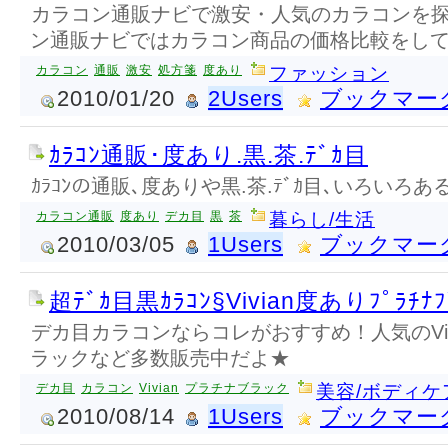
カラコン通販ナビで激安・人気のカラコンを
ン通販ナビではカラコン商品の価格比較をし
カラコン
通販
激安
処方箋
度あり
ファッション
2010/01/20
2Users
ブックマー
ｶﾗｺﾝ通販･度あり.黒.茶.ﾃﾞｶ目
ｶﾗｺﾝの通販､度ありや黒.茶.ﾃﾞｶ目､いろいろあ
カラコン通販
度あり
デカ目
黒
茶
暮らし/生活
2010/03/05
1Users
ブックマー
超ﾃﾞｶ目黒ｶﾗｺﾝ§Vivian度ありﾌﾟﾗﾁﾅﾌ
デカ目カラコンならコレがおすすめ！人気のViv
ラックなど多数販売中だよ★
デカ目
カラコン
Vivian
プラチナブラック
美容/ボディケ
2010/08/14
1Users
ブックマー