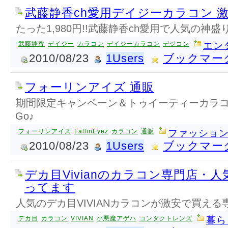
武藤静香ch愛用デイジーカラコン 
たった1,980円!!武藤静香ch愛用で人気の神
武藤静香
デイジー
カラコン
デイジーカラコン
デジコン
エン
2010/08/23
1Users
ブックマー
フォーリンアイズ 通販
期間限定キャンペーン＆トゥイーティーカラコ
Go♪
フォーリンアイズ
FallinEyez
カラコン
通販
ファッショ
2010/08/23
1Users
ブックマー
デカ目Vivianのカラコン専門店・人気
ってます
人気のデカ目VIVIANカラコンが激安で買え
デカ目
カラコン
VIVIAN
小悪魔アゲハ
コンタクトレンズ
暮ら