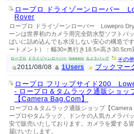
ロープロ ドライゾーンローバー Lowep
Rover
ロープロ ドライゾーンローバー Lowepro DryZ
ーンは世界初のカメラ用完全防水型ソフトバ
ぱいに詰め込んでも水没しない安心の構造で
ートメント）：幅30×奥行き18.5×高さ30.5cm
ロープロ
ドライゾーンローバー
lowepro
カメラバッグ
その
2011/08/08
1Users
ブックマー
ロープロ フリップサイド200 Lowepro 
- ロープロ＆タムラック
【Camera Bag.Com】
ロープロ＆タムラック通販ショップ【Camera B
ープロやタムラック、ドンケの人気カメラバ
安で販売いたしております。カメラを愛する
届けいたします。