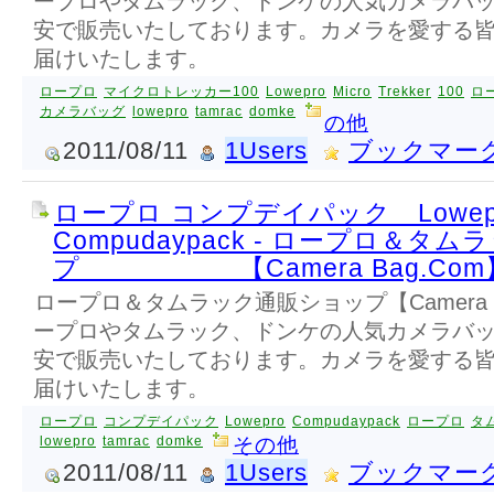
ープロやタムラック、ドンケの人気カメラバ
安で販売いたしております。カメラを愛する
届けいたします。
ロープロ
マイクロトレッカー100
Lowepro
Micro
Trekker
100
ロ
カメラバッグ
lowepro
tamrac
domke
の他
2011/08/11
1Users
ブックマー
ロープロ コンプデイパック Lowep
Compudaypack - ロープロ＆タ
プ 【Camera Bag.Com
ロープロ＆タムラック通販ショップ【Camera B
ープロやタムラック、ドンケの人気カメラバ
安で販売いたしております。カメラを愛する
届けいたします。
ロープロ
コンプデイパック
Lowepro
Compudaypack
ロープロ
タ
lowepro
tamrac
domke
その他
2011/08/11
1Users
ブックマー