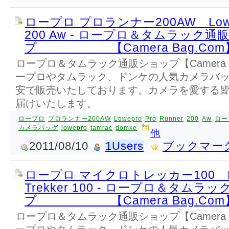
ロープロ プロランナー200AW Lowepr
200 Aw - ロープロ＆タムラック通
プ 【Camera Bag.Com
ロープロ＆タムラック通販ショップ【Camera B
ープロやタムラック、ドンケの人気カメラバ
安で販売いたしております。カメラを愛する
届けいたします。
ロープロ
プロランナー200AW
Lowepro
Pro
Runner
200
Aw
ロー
カメラバッグ
lowepro
tamrac
domke
他
2011/08/10
1Users
ブックマー
ロープロ マイクロトレッカー100 Lowe
Trekker 100 - ロープロ＆タム
プ 【Camera Bag.Com
ロープロ＆タムラック通販ショップ【Camera B