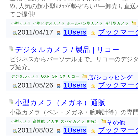
め､人気の超小型ｶﾒﾗが勢ぞろい!!―卸売り直
てご提供!
小型カメラ
小型ビデオカメラ
ボールペン型カメラ
時計型カメラ
2011/04/17
1Users
ブックマー
デジタルカメラ / 製品 | リコー
ビジネスからパーソナルまで。リコーのデジ
プ紹介。
デジタルカメラ
GXR
GR
CX
リコー
店/ショッピング
2011/05/26
1Users
ブックマー
小型カメラ（メガネ）通販
小型カメラ（ペン・メガネ・腕時計等）の専
小型カメラ
高性能
メガネ
スパイカメラ
腕時計
その他
2011/08/02
1Users
ブックマー