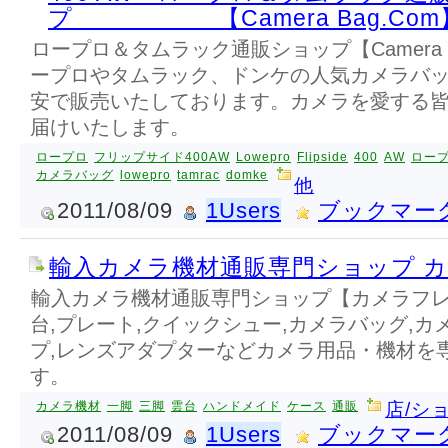
プ 【Camera Bag.Com
ロープロ＆タムラック通販ショップ【Camera B
ープロやタムラック、ドンケの人気カメラバ
安で販売いたしております。カメラを愛する
届けいたします。
ロープロ
フリップサイド400AW
Lowepro
Flipside
400
AW
ロー
カメラバッグ
lowepro
tamrac
domke
他
2011/08/09
1Users
ブックマー
輸入カメラ機材通販専門ショップ 
輸入カメラ機材通販専門ショップ【カメラフレ
台,プレート,クイックシュー,カメラバッグ,カ
プ,レンズアダプターなどカメラ用品・機材を
す。
カメラ機材
一脚
三脚
雲台
ハンドメイド
ケース
通販
店/シ
2011/08/09
1Users
ブックマー