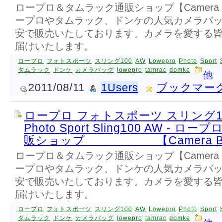
ロープロ＆タムラック通販ショップ【Camera B
ープロやタムラック、ドンケの人気カメラバ
安で販売いたしております。カメラを愛する
届けいたします。
ロープロ
フォトスポーツ
スリング100
AW
Lowepro
Photo
Sport
タムラック
ドンケ
カメラバッグ
lowepro
tamrac
domke
他
2011/08/11
1Users
ブックマー
ロープロ フォトスポーツ スリング100
Photo Sport Sling100 AW -
販ショップ 【Camera Bag
ロープロ＆タムラック通販ショップ【Camera B
ープロやタムラック、ドンケの人気カメラバ
安で販売いたしております。カメラを愛する
届けいたします。
ロープロ
フォトスポーツ
スリング100
AW
Lowepro
Photo
Sport
タムラック
ドンケ
カメラバッグ
lowepro
tamrac
domke