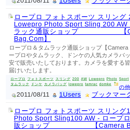
2011/08/11
1Users
ブックマー
ロープロ フォトスポーツ スリング 
Lowepro Photo Sport Sling 20
ラック通販ショップ 【Cam
Bag.Com】
ロープロ＆タムラック通販ショップ【Camera B
ープロやタムラック、ドンケの人気カメラバ
安で販売いたしております。カメラを愛する
届けいたします。
ロープロ
フォトスポーツ
スリング
200
AW
Lowepro
Photo
Sport
タムラック
ドンケ
カメラバッグ
lowepro
tamrac
domke
の
2011/08/11
1Users
ブックマー
ロープロ フォトスポーツ スリング100
Photo Sport Sling100 AW -
販ショップ 【Camera Bag