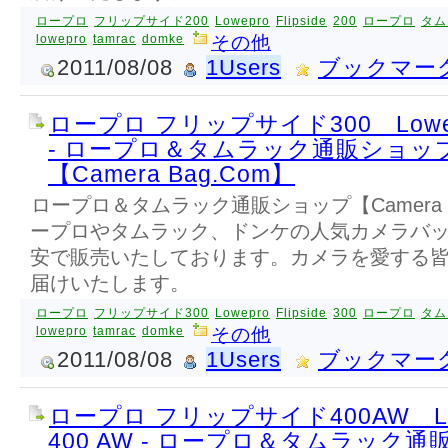
ロープロ
フリップサイド200
Lowepro
Flipside
200
ロープロ
タム
lowepro
tamrac
domke
その他
2011/08/08
1Users
ブックマー
ロープロ フリップサイド300 Lowepro 
- ロープロ＆タムラック
【Camera Bag.Com】
ロープロ＆タムラック通販ショップ【Camera B
ープロやタムラック、ドンケの人気カメラバ
安で販売いたしております。カメラを愛する
届けいたします。
ロープロ
フリップサイド300
Lowepro
Flipside
300
ロープロ
タム
lowepro
tamrac
domke
その他
2011/08/08
1Users
ブックマー
ロープロ フリップサイド400AW Lowep
400 AW - ロープロ＆タムラック通