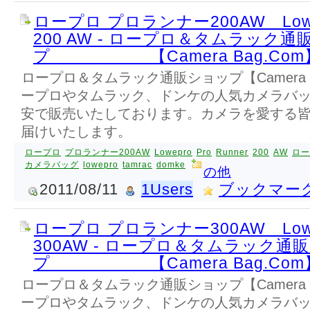
ロープロ プロランナー200AW Lowepr
200 AW - ロープロ＆タムラック通
プ 【Camera Bag.Com
ロープロ＆タムラック通販ショップ【Camera B
ープロやタムラック、ドンケの人気カメラバ
安で販売いたしております。カメラを愛する
届けいたします。
ロープロ
プロランナー200AW
Lowepro
Pro
Runner
200
AW
ロー
カメラバッグ
lowepro
tamrac
domke
の他
2011/08/11
1Users
ブックマー
ロープロ プロランナー300AW Lowepr
300AW - ロープロ＆タムラック通
プ 【Camera Bag.Com
ロープロ＆タムラック通販ショップ【Camera B
ープロやタムラック、ドンケの人気カメラバ