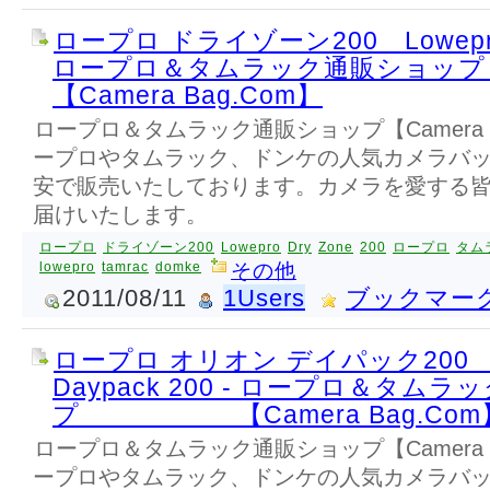
ロープロ ドライゾーン200 Lowepro D
ロープロ＆タムラック通
【Camera Bag.Com】
ロープロ＆タムラック通販ショップ【Camera B
ープロやタムラック、ドンケの人気カメラバ
安で販売いたしております。カメラを愛する
届けいたします。
ロープロ
ドライゾーン200
Lowepro
Dry
Zone
200
ロープロ
タム
lowepro
tamrac
domke
その他
2011/08/11
1Users
ブックマー
ロープロ オリオン デイパック200 Low
Daypack 200 - ロープロ＆タム
プ 【Camera Bag.Com
ロープロ＆タムラック通販ショップ【Camera B
ープロやタムラック、ドンケの人気カメラバ