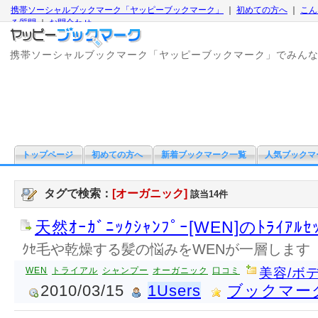
携帯ソーシャルブックマーク「ヤッピーブックマーク」
｜
初めての方へ
｜
こん
る質問
｜
お問合わせ
携帯ソーシャルブックマーク「ヤッピーブックマーク」でみん
トップページ
初めての方へ
新着ブックマーク一覧
人気ブックマ
タグで検索：
[オーガニック]
該当14件
天然ｵｰｶﾞﾆｯｸｼｬﾝﾌﾟｰ[WEN]のﾄﾗｲｱﾙｾ
ｸｾ毛や乾燥する髪の悩みをWENが一層します
WEN
トライアル
シャンプー
オーガニック
口コミ
美容/ボ
2010/03/15
1Users
ブックマー