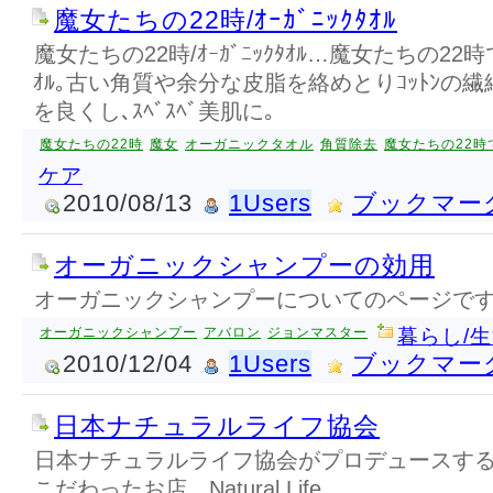
魔女たちの22時/ｵｰｶﾞﾆｯｸﾀｵﾙ
魔女たちの22時/ｵｰｶﾞﾆｯｸﾀｵﾙ…魔女たちの22時
ｵﾙ｡古い角質や余分な皮脂を絡めとりｺｯﾄﾝの繊細
を良くし､ｽﾍﾞｽﾍﾞ美肌に｡
魔女たちの22時
魔女
オーガニックタオル
角質除去
魔女たちの22時
ケア
2010/08/13
1Users
ブックマー
オーガニックシャンプーの効用
オーガニックシャンプーについてのページで
オーガニックシャンプー
アバロン
ジョンマスター
暮らし/
2010/12/04
1Users
ブックマー
日本ナチュラルライフ協会
日本ナチュラルライフ協会がプロデュースす
こだわったお店、Natural Life