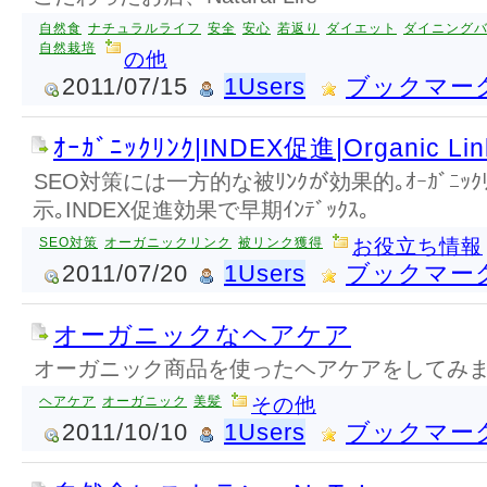
自然食
ナチュラルライフ
安全
安心
若返り
ダイエット
ダイニング
自然栽培
の他
2011/07/15
1Users
ブックマー
ｵｰｶﾞﾆｯｸﾘﾝｸ|INDEX促進|Organic Lin
SEO対策には一方的な被ﾘﾝｸが効果的｡ｵｰｶﾞﾆｯｸ
示｡INDEX促進効果で早期ｲﾝﾃﾞｯｸｽ｡
SEO対策
オーガニックリンク
被リンク獲得
お役立ち情報
2011/07/20
1Users
ブックマー
オーガニックなヘアケア
オーガニック商品を使ったヘアケアをしてみ
ヘアケア
オーガニック
美髪
その他
2011/10/10
1Users
ブックマー