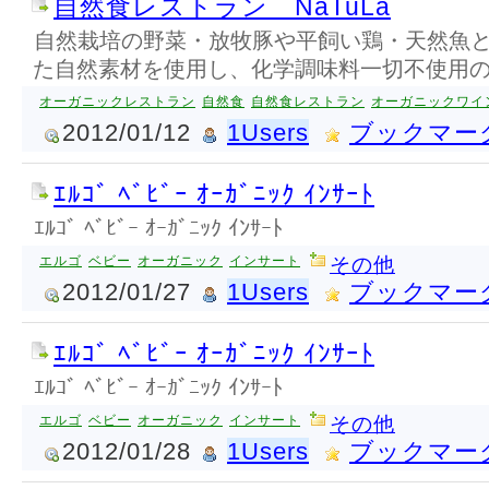
自然食レストラン NaTuLa
自然栽培の野菜・放牧豚や平飼い鶏・天然魚
た自然素材を使用し、化学調味料一切不使用
オーガニックレストラン
自然食
自然食レストラン
オーガニックワイ
2012/01/12
1Users
ブックマー
ｴﾙｺﾞ ﾍﾞﾋﾞｰ ｵｰｶﾞﾆｯｸ ｲﾝｻｰﾄ
ｴﾙｺﾞ ﾍﾞﾋﾞｰ ｵｰｶﾞﾆｯｸ ｲﾝｻｰﾄ
エルゴ
ベビー
オーガニック
インサート
その他
2012/01/27
1Users
ブックマー
ｴﾙｺﾞ ﾍﾞﾋﾞｰ ｵｰｶﾞﾆｯｸ ｲﾝｻｰﾄ
ｴﾙｺﾞ ﾍﾞﾋﾞｰ ｵｰｶﾞﾆｯｸ ｲﾝｻｰﾄ
エルゴ
ベビー
オーガニック
インサート
その他
2012/01/28
1Users
ブックマー