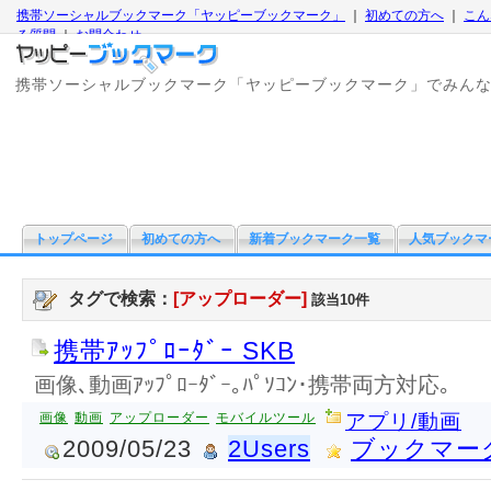
携帯ソーシャルブックマーク「ヤッピーブックマーク」
｜
初めての方へ
｜
こん
る質問
｜
お問合わせ
携帯ソーシャルブックマーク「ヤッピーブックマーク」でみん
トップページ
初めての方へ
新着ブックマーク一覧
人気ブックマ
タグで検索：
[アップローダー]
該当10件
携帯ｱｯﾌﾟﾛｰﾀﾞｰ SKB
画像､動画ｱｯﾌﾟﾛｰﾀﾞｰ｡ﾊﾟｿｺﾝ･携帯両方対応｡
画像
動画
アップローダー
モバイルツール
アプリ/動画
2009/05/23
2Users
ブックマー