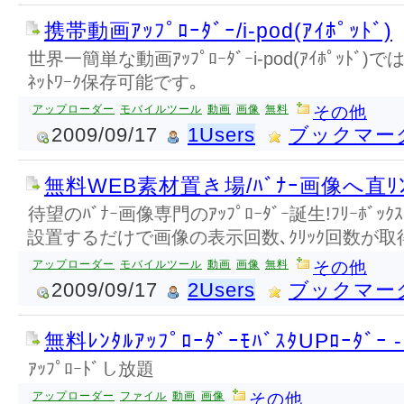
携帯動画ｱｯﾌﾟﾛｰﾀﾞｰ/i-pod(ｱｲﾎﾟｯﾄﾞ)
世界一簡単な動画ｱｯﾌﾟﾛｰﾀﾞｰi-pod(ｱｲﾎﾟｯﾄﾞ
ﾈｯﾄﾜｰｸ保存可能です｡
アップローダー
モバイルツール
動画
画像
無料
その他
2009/09/17
1Users
ブックマー
無料WEB素材置き場/ﾊﾞﾅｰ画像へ直ﾘﾝｸ/
待望のﾊﾞﾅｰ画像専門のｱｯﾌﾟﾛｰﾀﾞｰ誕生!ﾌﾘｰﾎﾞ
設置するだけで画像の表示回数､ｸﾘｯｸ回数が取
アップローダー
モバイルツール
動画
画像
無料
その他
2009/09/17
2Users
ブックマー
無料ﾚﾝﾀﾙｱｯﾌﾟﾛｰﾀﾞｰﾓﾊﾞｽﾀUPﾛｰﾀﾞｰ 
ｱｯﾌﾟﾛｰﾄﾞし放題
アップローダー
ファイル
動画
画像
その他