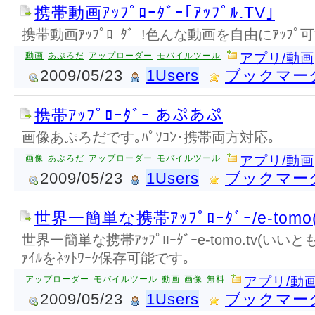
携帯動画ｱｯﾌﾟﾛｰﾀﾞｰ｢ｱｯﾌﾟﾙ.TV｣
携帯動画ｱｯﾌﾟﾛｰﾀﾞｰ!色んな動画を自由にｱｯﾌﾟ可
動画
あぷろだ
アップローダー
モバイルツール
アプリ/動画
2009/05/23
1Users
ブックマー
携帯ｱｯﾌﾟﾛｰﾀﾞｰ あぷあぷ
画像あぷろだです｡ﾊﾟｿｺﾝ･携帯両方対応｡
画像
あぷろだ
アップローダー
モバイルツール
アプリ/動画
2009/05/23
1Users
ブックマー
世界一簡単な携帯ｱｯﾌﾟﾛｰﾀﾞｰ/e-tom
世界一簡単な携帯ｱｯﾌﾟﾛｰﾀﾞｰe-tomo.tv(い
ｧｲﾙをﾈｯﾄﾜｰｸ保存可能です｡
アップローダー
モバイルツール
動画
画像
無料
アプリ/動
2009/05/23
1Users
ブックマー