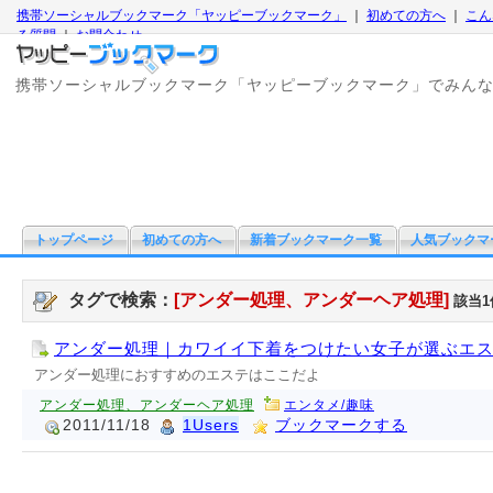
携帯ソーシャルブックマーク「ヤッピーブックマーク」
｜
初めての方へ
｜
こん
る質問
｜
お問合わせ
携帯ソーシャルブックマーク「ヤッピーブックマーク」でみん
トップページ
初めての方へ
新着ブックマーク一覧
人気ブックマ
タグで検索：
[アンダー処理、アンダーヘア処理]
該当1
アンダー処理｜カワイイ下着をつけたい女子が選ぶエ
アンダー処理におすすめのエステはここだよ
アンダー処理、アンダーヘア処理
エンタメ/趣味
2011/11/18
1Users
ブックマークする