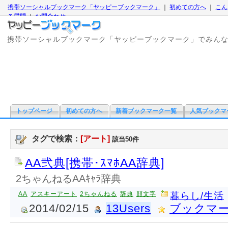
携帯ソーシャルブックマーク「ヤッピーブックマーク」
｜
初めての方へ
｜
こん
る質問
｜
お問合わせ
携帯ソーシャルブックマーク「ヤッピーブックマーク」でみん
トップページ
初めての方へ
新着ブックマーク一覧
人気ブックマ
タグで検索：
[アート]
該当50件
AA弐典[携帯･ｽﾏﾎAA辞典]
2ちゃんねるAAｷｬﾗ辞典
AA
アスキーアート
2ちゃんねる
辞典
顔文字
暮らし/生活
2014/02/15
13Users
ブックマ