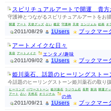
スピリチュアルアートで開運 貴方
守護神とつながるスピリチュアルアートをお
開運
アート
天使グッズ
占い
鑑定
守護神
天使
エンジェル
絵画
オ
2011/08/29
1Users
ブックマー
アートメイクな日々
美容
アートメイク
エンタメ/趣味
2011/09/02
1Users
ブックマー
姫川薬石、話題のヒーリングストー
今話題のヒーリングストーン姫川薬石の取り
ヒーリング
パワーストーン
姫川薬石
ラジウム石
長野
新潟
開運グ
アート
占い
天然石
オリジナル
の他
2011/09/21
1Users
ブックマー