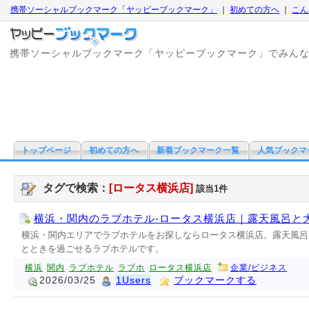
携帯ソーシャルブックマーク「ヤッピーブックマーク」
｜
初めての方へ
｜
こん
携帯ソーシャルブックマーク「ヤッピーブックマーク」でみん
トップページ
初めての方へ
新着ブックマーク一覧
人気ブックマ
タグで検索：
[ロータス横浜店]
該当1件
横浜・関内のラブホテル-ロータス横浜店｜露天風呂と
横浜・関内エリアでラブホテルをお探しならロータス横浜店。露天風呂
とときを過ごせるラブホテルです。
横浜
関内
ラブホテル
ラブホ
ロータス横浜店
企業/ビジネス
2026/03/25
1Users
ブックマークする