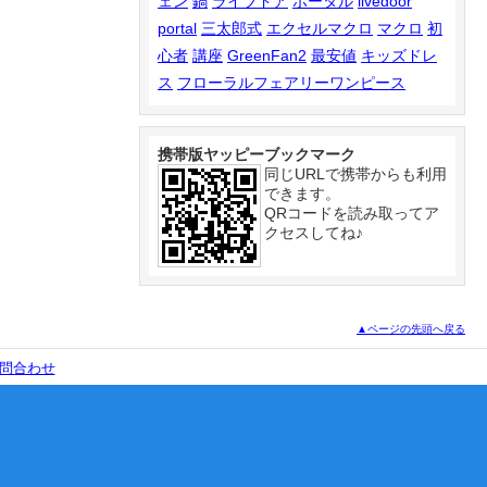
ェン
鍋
ライブドア
ポータル
livedoor
portal
三太郎式
エクセルマクロ
マクロ
初
心者
講座
GreenFan2
最安値
キッズドレ
ス
フローラルフェアリーワンピース
携帯版ヤッピーブックマーク
同じURLで携帯からも利用
できます。
QRコードを読み取ってア
クセスしてね♪
▲ページの先頭へ戻る
問合わせ