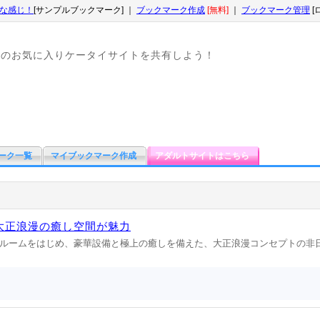
な感じ！
[サンプルブックマーク] ｜
ブックマーク作成
[無料]
｜
ブックマーク管理
[
なのお気に入りケータイサイトを共有しよう！
ーク一覧
マイブックマーク作成
アダルトサイトはこちら
大正浪漫の癒し空間が魅力
ルームをはじめ、豪華設備と極上の癒しを備えた、大正浪漫コンセプトの非