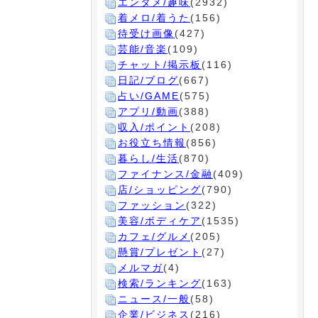
エンタメ/趣味
(2932)
着メロ/着うた
(156)
待受け画像
(427)
芸能/音楽
(109)
チャット/掲示板
(116)
日記/ブログ
(667)
占い/GAME
(575)
アプリ/動画
(388)
収入/ポイント
(208)
お役立ち情報
(856)
暮らし/生活
(870)
ファイナンス/金融
(409)
店/ショッピング
(790)
ファッション
(322)
美容/ボディケア
(1535)
カフェ/グルメ
(205)
懸賞/プレゼント
(27)
メルマガ
(4)
検索/ランキング
(163)
ニュース/一般
(58)
企業/ビジネス
(216)