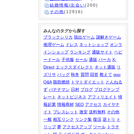
結婚情報/出会い
(200)
その他
(12916)
みんなのタグから探す
ブラックシリカ
脱出ゲーム
謎解きゲーム
推理ゲーム
ドレス
ネットショップ
オンラ
インショップ
ランキング
通販サイト
ベビ
ードール
子供服
セール
通販
パーカ
X-
Direct
エックスダイレクト
ネット通販
リ
ズリサ
バッグ
秋冬
質問
回答
教えて
goo
Q&A
脂肪燃焼
トマトダイエット
とんねる
ず
バナナマン
日村
ブログ
ブログテンプ
レート
ネットビジネス
アフィリエイト
情
報起業
情報商材
SEO
アクセス
カイヤナ
イト
ブレスレット
激安
送料無料
その他
一般
相互リンク
リンク集
復活
逆トリ
ト
リップ
夢
アクセスアップ
ツール
トラチ