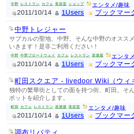
中野
レストラン
カフェ
美容室
ショップ
エンタメ/趣味
2011/10/14
1Users
ブックマー
中野トレジャー
サブカルの聖地、中野。そんな中野のオスス
いきます！是非ご利用ください！
中野
中野ブロードウェイ
カフェ
レストラン
居酒屋
エンタメ
2011/10/14
1Users
ブックマー
町田スクエア - livedoor Wiki（ウ
独特の繁華街としての面を持つ街、町田。そ
ポットを紹介します。
町田
カフェ
レストラン
居酒屋
美容室
エンタメ/趣味
2011/10/14
1Users
ブックマー
調布リバティ