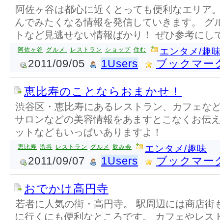
阿佐ヶ谷は都心に近くとっても便利なエリア。
んでみたくなる情報を発信していきます。 グ
トなど見逃せない情報ばかり！ ぜひ参考にし
阿佐ヶ谷
グルメ.
レストラン
ショップ
住む
エンタメ/趣
2011/09/05
1Users
ブックマー
恵比寿のことならおまかせ！
渋谷区・恵比寿にあるレストラン、カフェな
サロンなどの美容情報をあますとこなくお伝え
ットなどもいっぱいありますよ！
恵比寿
渋谷
レストラン
グルメ
飲み会
エンタメ/趣味
2011/09/07
1Users
ブックマー
おでかけ高円寺
若者に人気の街・高円寺。 駅周辺には商店街
に行くにも便利なところです。 カフェやレス