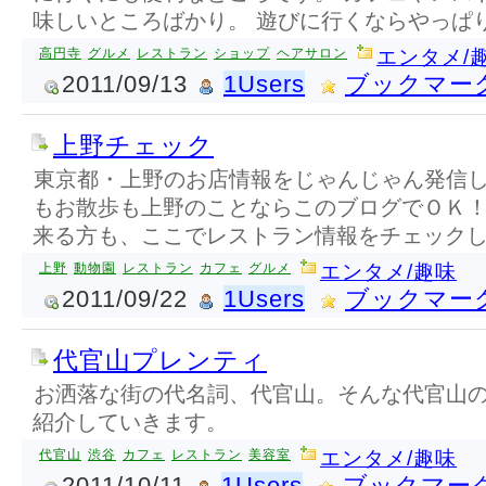
味しいところばかり。 遊びに行くならやっぱ
高円寺
グルメ
レストラン
ショップ
ヘアサロン
エンタメ/
2011/09/13
1Users
ブックマー
上野チェック
東京都・上野のお店情報をじゃんじゃん発信し
もお散歩も上野のことならこのブログでＯＫ！
来る方も、ここでレストラン情報をチェック
上野
動物園
レストラン
カフェ
グルメ
エンタメ/趣味
2011/09/22
1Users
ブックマー
代官山プレンティ
お洒落な街の代名詞、代官山。そんな代官山
紹介していきます。
代官山
渋谷
カフェ
レストラン
美容室
エンタメ/趣味
2011/10/11
1Users
ブックマー