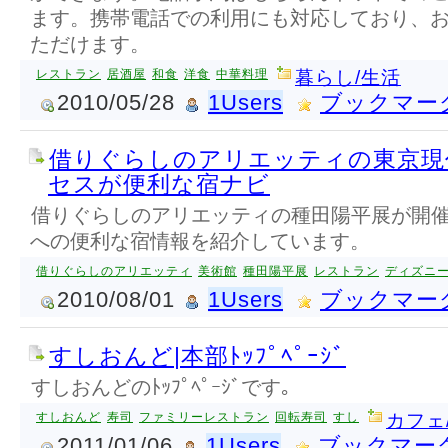
ます。携帯電話での利用にも対応しており、
ただけます。
レストラン
居酒屋
和食
洋食
中華料理
暮らし/生活
2010/05/28
1Users
ブックマー
借りぐらしのアリエッティの東京現
セスが便利な宿ナビ
借りぐらしのアリエッティの種田陽平展が開
への便利な宿情報を紹介しています。
借りぐらしのアリエッティ
美術館
種田陽平展
レストラン
ディズニ
2010/08/01
1Users
ブックマー
すしおんど|本部ﾄｯﾌﾟﾍﾟｰｼﾞ
すしおんどのﾄｯﾌﾟﾍﾟｰｼﾞです｡
すしおんど
寿司
ファミリーレストラン
回転寿司
すし
カフェ
2011/01/06
1Users
ブックマー