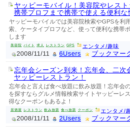
ヤッピーモバイル！美容院やレスト
携帯プロフまで携帯で使える便利な
ヤッピーモバイルでは美容院検索やGPSを利
索、ケータイプロフなど、使って便利な携帯
します
美容院
バイト
求人
レストラン
GPS
エンタメ/趣味
2008/11/11
6Users
ブックマー
忘年会シーズン到来！忘年会、二次
ヤッピーレストラン！
忘年会と言えば食べ放題に飲み放題！忘年会
を探すならグルメ情報検索サイトヤッピーレ
得なクーポンもあるよ！
居酒屋
レストラン
飲み放題
食べ放題
クーポン
エンタメ/
2008/11/11
2Users
ブックマー