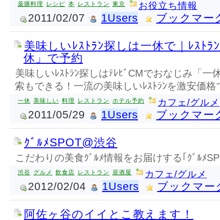
薬膳料理
レシピ
本
レストラン
東京
お役立ち情報
2011/02/07
1Users
ブックマー
美味しいﾚｽﾄﾗﾝ探しは一休で｜ﾚｽﾄﾗ
休」で予約
美味しいﾚｽﾄﾗﾝ探しはﾃﾚﾋﾞCMでおなじみ「
索もできる！一流の美味しいﾚｽﾄﾗﾝを激安価格
一休
美味しい
料理
レストラン
ホテル予約
カフェ/グルメ
2011/05/29
1Users
ブックマー
ｸﾞﾙﾒSPOT@渋谷
こだわりの美食ｸﾞﾙﾒ情報をお届けする｢ｸﾞﾙﾒSP
渋谷
グルメ
飲食店
レストラン
居酒屋
カフェ/グルメ
2012/02/04
1Users
ブックマー
阿佐ヶ谷のイイとこ教えます！