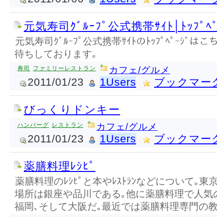
元気寿司ｸﾞﾙｰﾌﾟ公式携帯ｻｲﾄ│ﾄｯﾌﾟﾍﾟ
元気寿司ｸﾞﾙｰﾌﾟ公式携帯ｻｲﾄのﾄｯﾌﾟﾍﾟｰｼﾞ
待ちしております｡
寿司
ファミリーレストラン
カフェ/グルメ
2011/01/23
1Users
ブックマー
びっくりドンキー
ハンバーグ
レストラン
カフェ/グルメ
2011/01/23
1Users
ブックマー
薬膳料理ﾚｼﾋﾟ
薬膳料理のﾚｼﾋﾟと本やﾚｽﾄﾗﾝなどについて｡
場所は銀座や品川である｡他に薬膳料理で人気
福岡､そして大阪だ｡最近では薬膳料理専門の教