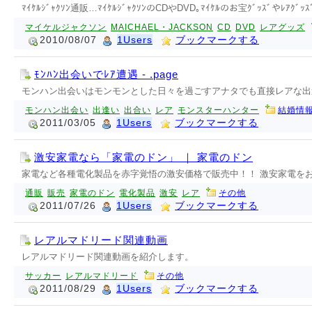
ﾏｲｹﾙｼﾞｬｸｿﾝ通販…ﾏｲｹﾙｼﾞｬｸｿﾝのCDやDVD｡ﾏｲｹﾙのお宝ｸﾞｯｽﾞやﾚｱｸﾞ
マイケルジャクソン
MAICHAEL・JACKSON
CD
DVD
レアグッズ
2010/08/07
1Users
ブックマークする
ﾓﾝﾊﾝ出会いでﾚｱ遭遇 - .page
モンハン出会いはモンモンとした日々を過ごすアナタでも直接レアな出
モンハン出会い
出逢い
出合い
レア
モンスターハンター
結婚情報
2011/03/05
1Users
ブックマークする
激安家電なら「家電のドン」 ｜ 家電のドン
家電など各種電化製品を赤字覚悟の激安価格で販売中！！ 激安家電を
通販
販売
家電のドン
電化製品
激安
レア
その他
2011/07/26
1Users
ブックマークする
レアルマドリード関連動画
レアルマドリード関連動画を紹介します。
サッカー
レアルマドリード
その他
2011/08/29
1Users
ブックマークする