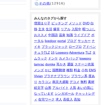
その他
(12916)
みんなのタグから探す
増淵まり子
ピッチング
メソッド
DVD
白
熱
主夫
生活
爆笑
リアル
入院中
暇つぶし
おススメ
中国語
温泉
知識
ライブドア
ポ
ータル
livedoor
portal
ブログ
サッカー
ナ
イキ
ブラックジャック
ロープロ
アドベン
チュラTLZ
15
Lowepro
Adventura
TLZ
タ
ムラック
ドンケ
カメラバッグ
lowepro
tamrac
domke
耳かき
通販
ステージ衣装
メンズ
かに
国際郵便
種類
料金
小包
EMS
Vivian
プラチナブラウン
ブラウン系
度あ
り
カラコン
南京大虐殺
デコメ
無料
素材
絵文字
山形
アルバイト
人気
あいの気に
なっています
シンガポール
チャットレデ
ィ
在宅ワーク
求人
高収入
高知