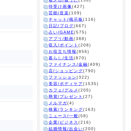
着メロ/着うた
(156)
待受け画像
(427)
芸能/音楽
(109)
チャット/掲示板
(116)
日記/ブログ
(667)
占い/GAME
(575)
アプリ/動画
(388)
収入/ポイント
(208)
お役立ち情報
(856)
暮らし/生活
(870)
ファイナンス/金融
(409)
店/ショッピング
(790)
ファッション
(322)
美容/ボディケア
(1535)
カフェ/グルメ
(205)
懸賞/プレゼント
(27)
メルマガ
(4)
検索/ランキング
(163)
ニュース/一般
(58)
企業/ビジネス
(216)
結婚情報/出会い
(200)