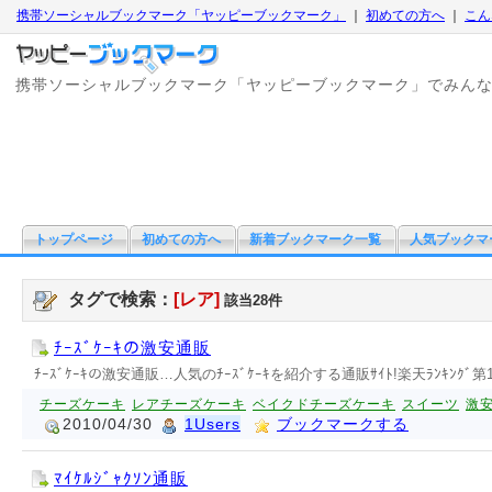
携帯ソーシャルブックマーク「ヤッピーブックマーク」
｜
初めての方へ
｜
こん
携帯ソーシャルブックマーク「ヤッピーブックマーク」でみん
トップページ
初めての方へ
新着ブックマーク一覧
人気ブックマ
タグで検索：
[レア]
該当28件
ﾁｰｽﾞｹｰｷの激安通販
ﾁｰｽﾞｹｰｷの激安通販…人気のﾁｰｽﾞｹｰｷを紹介する通販ｻｲﾄ!楽天ﾗﾝｷﾝｸﾞ第1
チーズケーキ
レアチーズケーキ
ベイクドチーズケーキ
スイーツ
激
2010/04/30
1Users
ブックマークする
ﾏｲｹﾙｼﾞｬｸｿﾝ通販