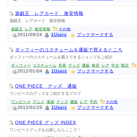
遊戯王 レアカード 激安情報
遊戯王 レアカード 激安情報
遊戯王
レア
激安情報
その他
2011/09/24
1Users
ブックマークする
ダッフィーのコスチュームを通販で買えるところ
ダッフィーのコスチュームを購入できるショップをご紹介
ダッフィー
コスチューム
衣装
グッズ
通販
格安
レア
中古
限定
2012/01/04
1Users
ブックマークする
ONE PIECE グッズ 通販
ワンピースのグッズをご紹介するブログ
ワンピース
アニメ
漫画
グッズ
通販
レア
予約
その他
2012/01/25
1Users
ブックマークする
ONE PIECE グッズ INDEX
ワンピースグッズをお探しならここで！