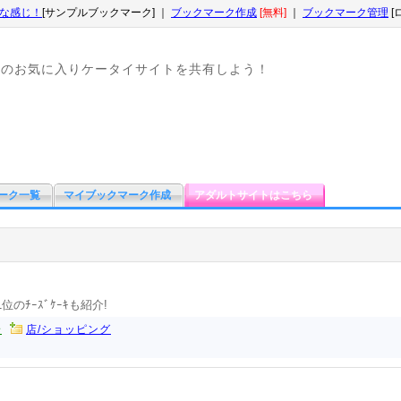
な感じ！
[サンプルブックマーク] ｜
ブックマーク作成
[無料]
｜
ブックマーク管理
[
なのお気に入りケータイサイトを共有しよう！
ーク一覧
マイブックマーク作成
アダルトサイトはこちら
位のﾁｰｽﾞｹｰｷも紹介!
安
店/ショッピング