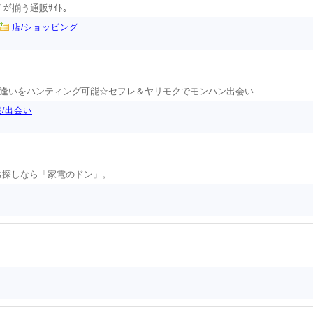
ｯｽﾞが揃う通販ｻｲﾄ｡
店/ショッピング
逢いをハンティング可能☆セフレ＆ヤリモクでモンハン出会い
/出会い
お探しなら「家電のドン」。