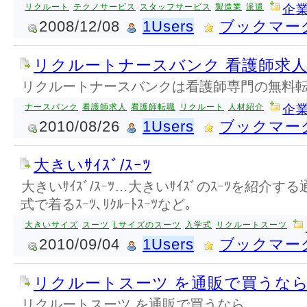
リクルート
テクノサービス
スタッフサービス
製造業
派遣
企業
2008/12/08
1Users
ブックマー
リクルートナースバンク 看護師求
リクルートナースバンクは看護師専門の無料
ナースバンク
看護師求人
看護師転職
リクルート
人材紹介
企業
2010/08/26
1Users
ブックマー
大きいｻｲｽﾞ/ｽｰﾂ
大きいｻｲｽﾞ/ｽｰﾂ…大きいｻｲｽﾞのｽｰﾂを紹介す
式で着るｽｰﾂ､ﾘｸﾙｰﾄｽｰﾂなど｡
大きいサイズ
スーツ
Lサイズのスーツ
入学式
リクルートスーツ
2010/09/04
1Users
ブックマー
リクルートスーツ を通販で買うな
リクルートスーツ を通販で買うなら