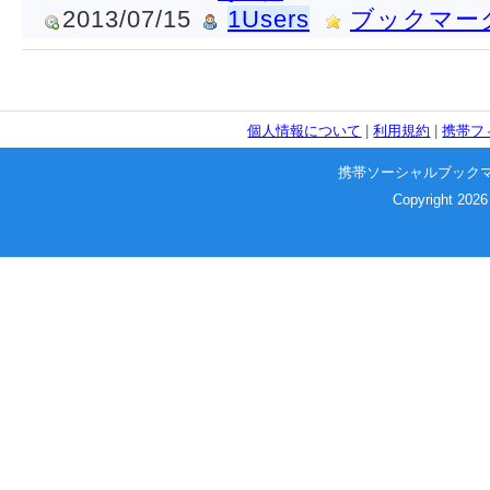
2013/07/15
1Users
ブックマー
個人情報について
|
利用規約
|
携帯フ
携帯ソーシャルブック
Copyright 2026