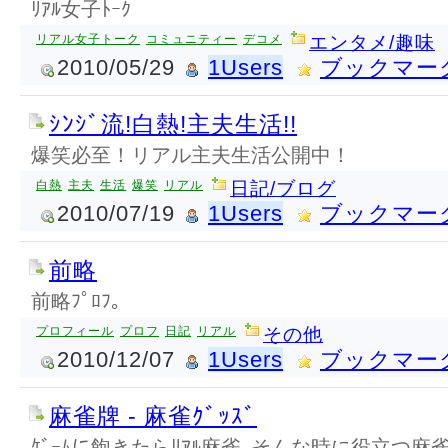
ﾘｱﾙ女子ﾄｰｸ
リアル女子トーク
コミュニティー
デコメ
エンタメ/趣味
2010/05/29
1Users
ブックマー
ｼﾝｼﾞ流!白熱!主夫生活!!
爆笑必至！リアル主夫生活公開中！
白熱
主夫
生活
爆笑
リアル
日記/ブログ
2010/07/19
1Users
ブックマー
前略
前略ﾌﾟﾛﾌ。
プロフィール
プロフ
日記
リアル
その他
2010/12/07
1Users
ブックマー
麻雀牌 - 麻雀ｸﾞｯｽﾞ
ｹﾞｰﾑに飽きたらﾘｱﾙ麻雀｡そんな時に役立つ麻