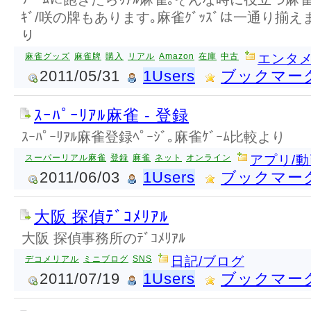
ｷﾞ/咲の牌もあります｡麻雀ｸﾞｯｽﾞは一通り揃え
り
麻雀グッズ
麻雀牌
購入
リアル
Amazon
在庫
中古
エンタメ
2011/05/31
1Users
ブックマー
ｽｰﾊﾟｰﾘｱﾙ麻雀 - 登録
ｽｰﾊﾟｰﾘｱﾙ麻雀登録ﾍﾟｰｼﾞ｡麻雀ｹﾞｰﾑ比較より
スーパーリアル麻雀
登録
麻雀
ネット
オンライン
アプリ/
2011/06/03
1Users
ブックマー
大阪 探偵ﾃﾞｺﾒﾘｱﾙ
大阪 探偵事務所のﾃﾞｺﾒﾘｱﾙ
デコメリアル
ミニブログ
SNS
日記/ブログ
2011/07/19
1Users
ブックマー