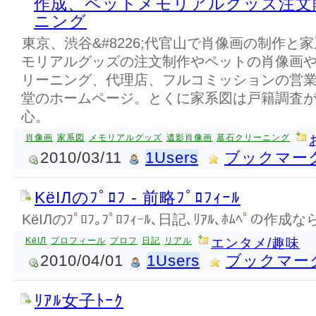
作成、ペットメモリアルグッズ注文
ニング
東京、渋谷&#8226;代官山で肖像画の制作と
モリアルグッズの注文制作やペットの肖像画
リーニング、代理店、フルコミッションの営
堂のホームページ。とくに家系図は戸籍調査
心。
肖像画
家系図
メモリアルグッズ
遺影肖像画
墓石クリーニング
2010/03/11
1Users
ブックマー
ΚёΙЛのﾌﾟﾛﾌ - 前略ﾌﾟﾛﾌｨｰﾙ
ΚёΙЛのﾌﾟﾛﾌ｡ﾌﾟﾛﾌｨｰﾙ､日記､ﾘｱﾙ､ﾎﾑﾍﾟの作成な
ΚёΙЛ
プロフィール
プロフ
日記
リアル
エンタメ/趣味
2010/04/01
1Users
ブックマー
ﾘｱﾙ女子ﾄｰｸ