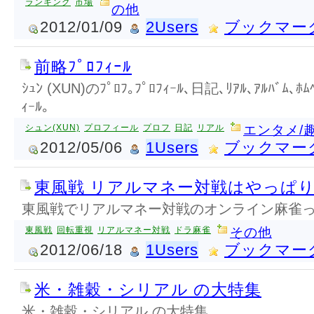
ランキング
市場
の他
2012/01/09
2Users
ブックマー
前略ﾌﾟﾛﾌｨｰﾙ
ｼｭﾝ (XUN)のﾌﾟﾛﾌ｡ﾌﾟﾛﾌｨｰﾙ､日記､ﾘｱﾙ､ｱﾙﾊﾞ
ｨｰﾙ｡
シュン(XUN)
プロフィール
プロフ
日記
リアル
エンタメ/
2012/05/06
1Users
ブックマー
東風戦 リアルマネー対戦はやっぱ
東風戦でリアルマネー対戦のオンライン麻雀っ
東風戦
回転重視
リアルマネー対戦
ドラ麻雀
その他
2012/06/18
1Users
ブックマー
米・雑穀・シリアル の大特集
米・雑穀・シリアル の大特集